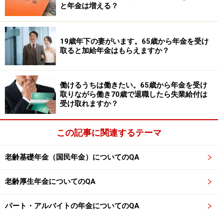
と年金は増える？
お願いします。
19歳年下の妻がいます。65歳から年金を受け
※記事内容は執筆時点のものです。最新の内容をご確認くださ
取ると加給年金はもらえますか？
い。
本記事の内容は一般的な情報提供を目的としており、特定の金融
商品や投資行動を推奨するものではありません。
投資や資産運用に関する最終的なご判断はご自身の責任において
働けるうちは働きたい。65歳から年金を受け
行ってください。
掲載情報の正確性・完全性については十分に配慮しております
取りながら働き70歳で退職したら失業給付は
が、その内容を保証するものではなく、これに基づく損失・損害
受け取れますか？
などについて当社は一切の責任を負いません。
最新の情報や詳細については、必ず各金融機関やサービス提供者
の公式情報をご確認ください。
この記事に関連するテーマ
【編集部からのお知らせ】
老齢基礎年金（国民年金）についてのQA
・「家計」について、
アンケート（2026/8/31まで）
を実施
中です！
※抽選で20名にAmazonギフト券1000円分プレゼント
老齢厚生年金についてのQA
※謝礼付きの限定アンケートやモニター企画に参加が可能に
なります
パート・アルバイトの年金についてのQA