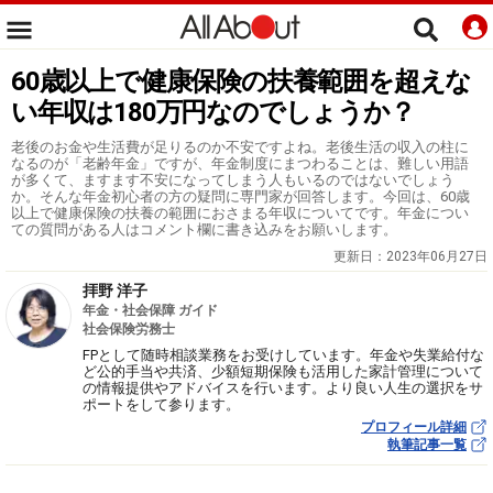
60歳以上で健康保険の扶養範囲を超えな
い年収は180万円なのでしょうか？
老後のお金や生活費が足りるのか不安ですよね。老後生活の収入の柱に
なるのが「老齢年金」ですが、年金制度にまつわることは、難しい用語
が多くて、ますます不安になってしまう人もいるのではないでしょう
か。そんな年金初心者の方の疑問に専門家が回答します。今回は、60歳
以上で健康保険の扶養の範囲におさまる年収についてです。年金につい
ての質問がある人はコメント欄に書き込みをお願いします。
更新日：
2023年06月27日
拝野 洋子
年金・社会保障 ガイド
社会保険労務士
FPとして随時相談業務をお受けしています。年金や失業給付な
ど公的手当や共済、少額短期保険も活用した家計管理について
の情報提供やアドバイスを行います。より良い人生の選択をサ
ポートをして参ります。
プロフィール詳細
執筆記事一覧