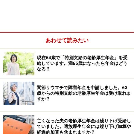
る）には、健康保険の被保険者（健康保険に入っている
人）と配偶者が同一世帯で、被保険者の収入によって配
偶者の生計が維持されている必要があります。さらに扶
養される配偶者の年収は、扶養する人（健康保険の被保
険者）の1/2以下で、60歳以上であれば年収180万円未満
あわせて読みたい
という要件があります。
現在64歳で「特別支給の老齢厚生年金」を受
給しています。満65歳になったら年金はどう
なる？
関節リウマチで障害年金を申請しました。63
歳からの特別支給の老齢厚生年金は受け取れま
すか？
亡くなった夫の老齢厚生年金は繰り下げ受給し
ていました。遺族厚生年金には繰り下げ加算や
経過的加算も含まれますか？