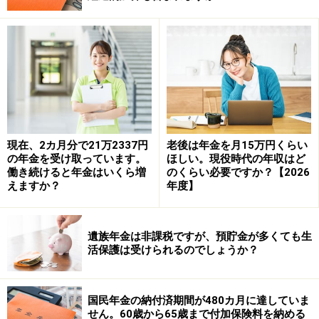
この年収の要件は目安であり、扶養される側が扶養する
人の年収を上回らない場合でも、被扶養者として認めら
れることがあります。
実際に健康保険の扶養に入れるかどうかは、管轄の健康
現在、2カ月分で21万2337円
老後は年金を月15万円くらい
保険組合または協会けんぽに確認してみたほうがいいで
の年金を受け取っています。
ほしい。現役時代の年収はど
しょう。
働き続けると年金はいくら増
のくらい必要ですか？【2026
えますか？
年度】
相談者「くんちゃん」さんの夫は年収290万円とのこと
ですが、「くんちゃん」さんの年収が180万円未満であ
遺族年金は非課税ですが、預貯金が多くても生
れば、扶養に入れる可能性は高いと思われます。
活保護は受けられるのでしょうか？
※年金プチ相談コーナーに取り上げてほしい質問がある
国民年金の納付済期間が480カ月に達していま
人は
こちらから
応募するか、コメント欄への書き込みを
せん。60歳から65歳まで付加保険料を納める