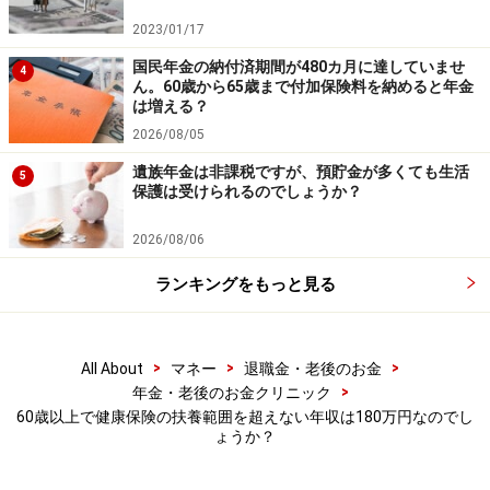
2023/01/17
国民年金の納付済期間が480カ月に達していませ
4
ん。60歳から65歳まで付加保険料を納めると年金
は増える？
2026/08/05
遺族年金は非課税ですが、預貯金が多くても生活
5
保護は受けられるのでしょうか？
2026/08/06
ランキングをもっと見る
>
>
>
All About
マネー
退職金・老後のお金
>
年金・老後のお金クリニック
60歳以上で健康保険の扶養範囲を超えない年収は180万円なのでし
ょうか？