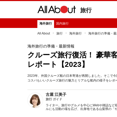
旅行
海外旅行
国内旅行
All About
旅行
海外旅行
海外旅行の準備・最
海外旅行の準備・最新情報
クルーズ旅行復活！ 豪華
レポート【2023】
2023年、外国クルーズ船の日本寄港が再開しました。そこで
コスパもいいクルーズ旅行の魅力とリアルな船内の様子をレポ
古屋 江美子
旅行 ガイド
ライター。旅行やグルメを中心にWebや雑誌など
ルにも活動の場を広げ、出身地である山梨県の「