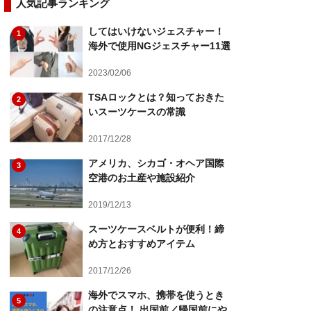
人気記事ランキング
してはいけないジェスチャー！
1
海外で使用NGジェスチャー11選
2023/02/06
TSAロックとは？知っておきた
2
いスーツケースの常識
2017/12/28
アメリカ、シカゴ・オヘア国際
3
空港のお土産や施設紹介
2019/12/13
スーツケースベルトが便利！締
4
め方とおすすめアイテム
2017/12/26
海外でスマホ、携帯を使うとき
5
の注意点！ 出国前／帰国前にや