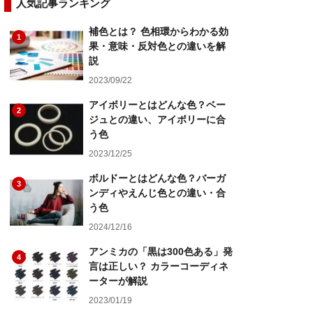
人気記事ランキング
補色とは？ 色相環からわかる効
1
果・意味・反対色との違いを解
説
2023/09/22
アイボリーとはどんな色？ベー
2
ジュとの違い、アイボリーに合
う色
2023/12/25
ボルドーとはどんな色？バーガ
3
ンディやえんじ色との違い・合
う色
2024/12/16
アンミカの「黒は300色ある」発
4
言は正しい？ カラーコーディネ
ーターが解説
2023/01/19