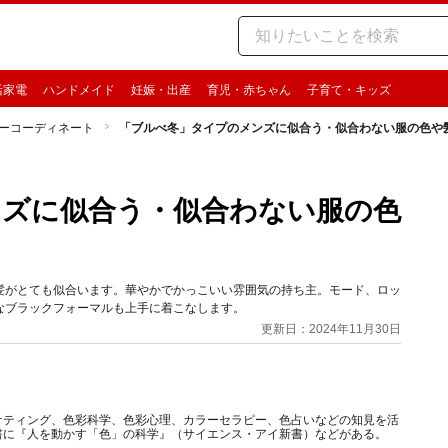
活家電
ハンドメイド
妊娠・出産
育児・赤ちゃん
子育て・キッズ
ーコーディネート
「ブルべ冬」タイプのメンズに似合う・似合わない服の色や
ンズに似合う・似合わない服の色
髪がとても似合います。華やかでかっこいい雰囲気の持ち主。モード、ロッ
なブラックフォーマルも上手に着こなします。
更新日：2024年11月30日
ケティング、色彩科学、色彩心理、カラーセラピー、色占いなどの知見を活
書に『人を動かす「色」の科学』（サイエンス・アイ新書）などがある。