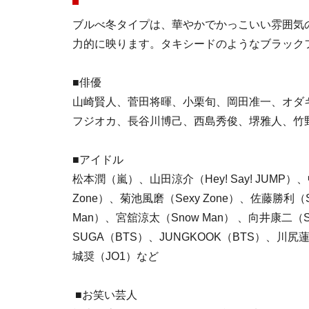
ブルべ冬タイプは、華やかでかっこいい雰囲気
力的に映ります。タキシードのようなブラック
■俳優
山崎賢人、菅田将暉、小栗旬、岡田准一、オダ
フジオカ、長谷川博己、西島秀俊、堺雅人、竹
■アイドル
松本潤（嵐）、山田涼介（Hey! Say! JUMP）、中
Zone）、菊池風磨（Sexy Zone）、佐藤勝利（S
Man）、宮舘涼太（Snow Man） 、向井康二（S
SUGA（BTS）、JUNGKOOK（BTS）、川
城奨（JO1）など
■お笑い芸人