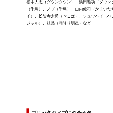
松本人志（ダウンタウン）、浜田雅功（ダウン
（千鳥）、ノブ（千鳥）、山内健司（かまいた
イ）、松陰寺太勇（ぺこぱ）、シュウペイ（ぺ
ジャル）、粗品（霜降り明星）など