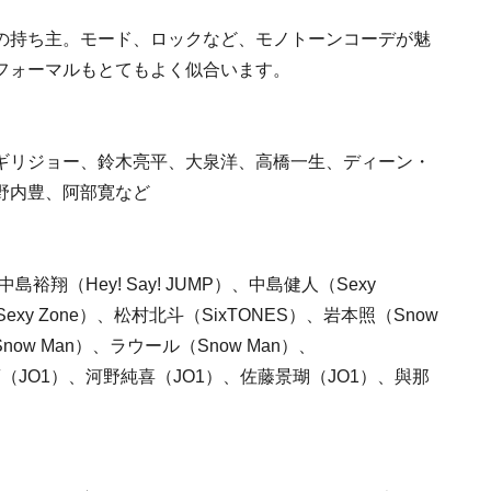
の持ち主。モード、ロックなど、モノトーンコーデが魅
フォーマルもとてもよく似合います。
ギリジョー、鈴木亮平、大泉洋、高橋一生、ディーン・
野内豊、阿部寛など
島裕翔（Hey! Say! JUMP）、中島健人（Sexy
exy Zone）、松村北斗（SixTONES）、岩本照（Snow
now Man）、ラウール（Snow Man）、
尻蓮（JO1）、河野純喜（JO1）、佐藤景瑚（JO1）、與那