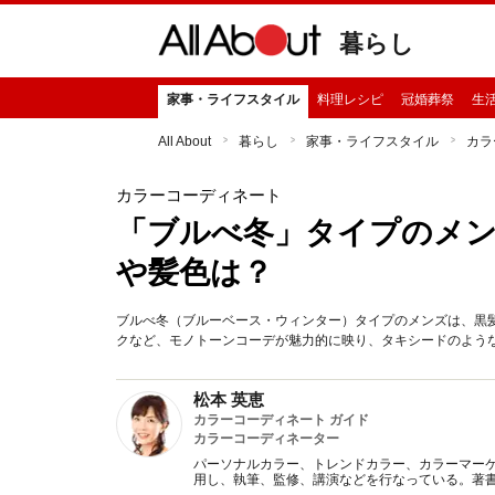
暮らし
家事・ライフスタイル
料理レシピ
冠婚葬祭
生
All About
暮らし
家事・ライフスタイル
カラ
カラーコーディネート
「ブルべ冬」タイプのメ
や髪色は？
ブルべ冬（ブルーベース・ウィンター）タイプのメンズは、黒
クなど、モノトーンコーデが魅力的に映り、タキシードのよう
松本 英恵
カラーコーディネート ガイド
カラーコーディネーター
パーソナルカラー、トレンドカラー、カラーマー
用し、執筆、監修、講演などを行なっている。著