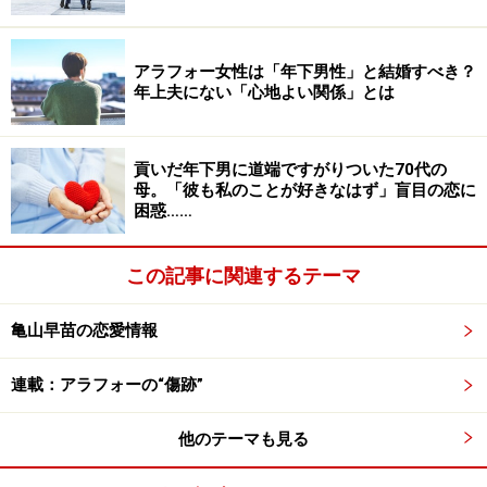
どこか抜けているのだ、彼女の夫は。
アラフォー女性は「年下男性」と結婚すべき？
年上夫にない「心地よい関係」とは
＞社内だけじゃない、夫の呆れた行動が露呈
※記事内容は執筆時点のものです。最新の内容をご確認くださ
い。
貢いだ年下男に道端ですがりついた70代の
母。「彼も私のことが好きなはず」盲目の恋に
困惑……
次のページへ
1
/
2
この記事に関連するテーマ
亀山早苗の恋愛情報
連載：アラフォーの“傷跡”
他のテーマも見る