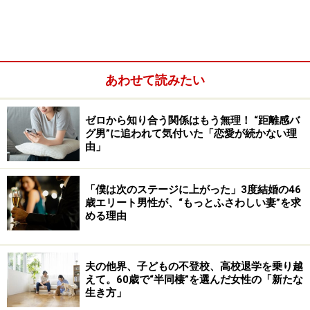
でもあるという。
「ずるいんですよ、ふだんはおちゃらけていて、何でも
冗談にしてしまうくせに、上の子が小学校でいじめられ
あわせて読みたい
たときは敢然と学校に乗り込んでいった。それでも解決
しなかったので、すぐに転校手続きをとりました。その
ために私たち、引っ越しまでしたんです。子どものため
ゼロから知り合う関係はもう無理！ “距離感バ
グ男”に追われて気付いた「恋愛が続かない理
なら周りにどう思われようとかまわないというところは
由」
ありますね」
「僕は次のステージに上がった」3度結婚の46
とはいえ、浮気と確定しているだけで3回だ。最初は第
歳エリート男性が、“もっとふさわしい妻”を求
める理由
一子の妊娠中。結婚して1年目だったこともあり、ユリ
さんはショックを受けた。相手は勤務先御用達のような
居酒屋で働く既婚女性だった。夫は言い訳せず、「ごめ
夫の他界、子どもの不登校、高校退学を乗り越
んなさい」と謝り続けた。産まれたばかりの子と退院し
えて。60歳で“半同棲”を選んだ女性の「新たな
生き方」
たときは、妻を休ませることを優先してくれた。1カ月