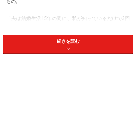
もの。
「夫は結婚生活15年の間に、私が知っているだけで3回
浮気をしています。長い期間続いていたわけではなく、
本人が『出来心で』『ついうっかり』などとふざけた言
続きを読む
い訳をしているので怒りはあるけど、なんとなくそのま
ま結婚生活を続けてきてしまいました。だけどよく考え
ると、こんなに身近な人ばかりに手を出すのはおかしい
んじゃないか、実はもっと浮気していたんじゃないかと
最近、思うようになったんです」
ユリさん（45歳）は苦い顔をしながら少しだけ笑った。
同い年の夫との間に、中学生と小学校6年生の子がい
る。子どもたちにとっては、「ひょうきんでおもしろい
お父さん」「何でも冗談にしてしまうお父さん」だが、
いざというときはさっと決断を下す「頼れるお父さん」