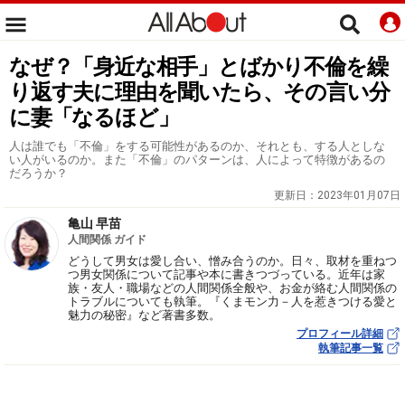
なぜ？「身近な相手」とばかり不倫を繰
り返す夫に理由を聞いたら、その言い分
に妻「なるほど」
人は誰でも「不倫」をする可能性があるのか、それとも、する人としな
い人がいるのか。また「不倫」のパターンは、人によって特徴があるの
だろうか？
更新日：
2023年01月07日
亀山 早苗
人間関係 ガイド
どうして男女は愛し合い、憎み合うのか。日々、取材を重ねつ
つ男女関係について記事や本に書きつづっている。近年は家
族・友人・職場などの人間関係全般や、お金が絡む人間関係の
トラブルについても執筆。『くまモン力－人を惹きつける愛と
魅力の秘密』など著書多数。
プロフィール詳細
執筆記事一覧