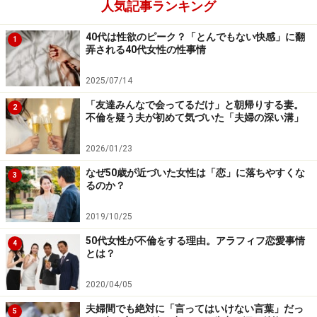
人気記事ランキング
40代は性欲のピーク？「とんでもない快感」に翻
1
弄される40代女性の性事情
2025/07/14
「友達みんなで会ってるだけ」と朝帰りする妻。
2
不倫を疑う夫が初めて気づいた「夫婦の深い溝」
2026/01/23
なぜ50歳が近づいた女性は「恋」に落ちやすくな
3
るのか？
2019/10/25
50代女性が不倫をする理由。アラフィフ恋愛事情
4
とは？
2020/04/05
夫婦間でも絶対に「言ってはいけない言葉」だっ
5