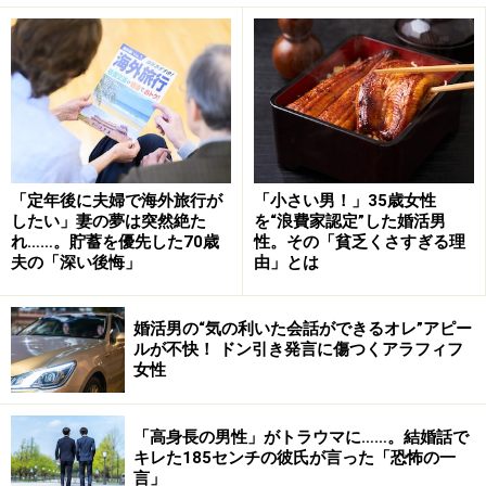
はすべての家事を夫がやってくれたという。
「私は子どもにおっぱいをあげるだけ。それ以外は夫が
しなくていいと言ったから。産休、育休中も夫はよく家
事をやってくれましたね。それが罪滅ぼしだったのかど
うかわかりませんが」
「定年後に夫婦で海外旅行が
「小さい男！」35歳女性
ところが長男が5歳、長女が3歳の七五三のとき、彼は両
したい」妻の夢は突然絶た
を“浪費家認定”した婚活男
れ……。貯蓄を優先した70歳
性。その「貧乏くさすぎる理
家の両親も集まっている中、「ちょっと急な仕事があっ
夫の「深い後悔」
由」とは
て」と宴席を抜け、車で外出した。帰宅直後、ユリさん
が車をチェックすると助手席に長い髪の毛があったとい
婚活男の“気の利いた会話ができるオレ”アピー
う。
ルが不快！ ドン引き発言に傷つくアラフィフ
女性
「車内ですることしたんじゃないですかね。夫は否定し
ていましたが。髪の毛くらい抜けることだってあるだろ
「高身長の男性」がトラウマに……。結婚話で
キレた185センチの彼氏が言った「恐怖の一
うと言ったから、結局、墓穴を掘って浮気がバレました｣
言」