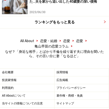
た…夫を家から追い出した40歳妻の深い後悔
2023/06/30
ランキングをもっと見る
>
>
>
>
All About
恋愛・結婚
恋愛
恋愛
>
亀山早苗の恋愛コラム
なぜ？「身近な相手」とばかり不倫を繰り返す夫に理由を聞いた
ら、その言い分に妻「なるほど」
会社概要
採用情報
投資家情報
広告掲載
利用規約
プライバシーポリシー
All Aboutについて
著作権・商標・免責
当サイトの情報についての注意
サイトマップ