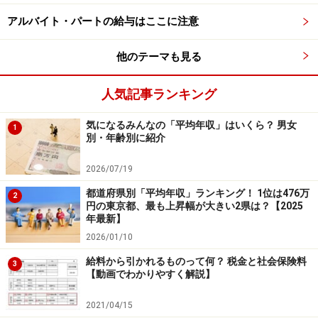
アルバイト・パートの給与はここに注意
（※2）みずほリサーチ＆テクノロジーズ「2022年冬季ボ
ーナス予測」（2022年11月10日発表）より
他のテーマも見る
人気記事ランキング
国家公務員の俸給制度や諸手当制度の見直
気になるみんなの「平均年収」はいくら？ 男女
しを勧告する、令和4年の人事院勧告
1
別・年齢別に紹介
ちなみに、令和4年の人事院勧告とは、2022年8月に発表
2026/07/19
されました。この人事院勧告は、国家公務員の給与やボ
都道府県別「平均年収」ランキング！ 1位は476万
2
ーナスが民間の給与とかけ離れないように、2021年8月
円の東京都、最も上昇幅が大きい2県は？【2025
年最新】
から2022年7月までに支給された民間の給与、ボーナス
2026/01/10
と比較します。その結果をもとに、俸給制度や諸手当制
度の見直しを勧告し、給与法の改定をうながすもので
給料から引かれるものって何？ 税金と社会保険料
3
【動画でわかりやすく解説】
す。この人事院勧告にもとづき、2022年11月11日の参院
本会議で改正給与法が可決、成立しました。令和4年の
2021/04/15