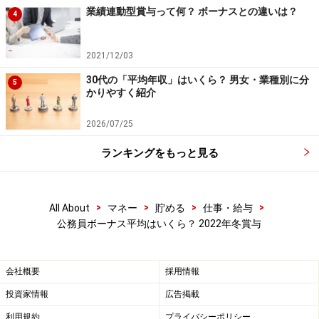
人事院勧告は以下となります。
業績連動型賞与って何？ ボーナスとの違いは？
4
■ボーナスを引き上げ（0.1カ月分増）
2021/12/03
期末・勤勉手当の年間支給月数を0.1月増加、4.40カ月に
30代の「平均年収」はいくら？ 男女・業種別に分
改定
5
かりやすく紹介
■俸給月額0.23％増
国家公務員給与と民間給与との較差921円（0.23％）を
2026/07/25
埋めるため、初任給及び若年層の俸給月額を引き上げ
ランキングをもっと見る
>
>
>
>
All About
マネー
貯める
仕事・給与
公務員ボーナス平均はいくら？ 2022年冬賞与
会社概要
採用情報
投資家情報
広告掲載
利用規約
プライバシーポリシー