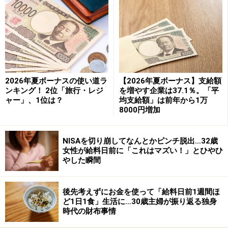
では2022年の国家公務員の冬のボーナスは、どうなるの
でしょうか？ 2022年の冬ボーナスは、平均支給額65万
1100円と前年比－0.1％減と少しだけ減ることが予想さ
れています（※1）。
2026年夏ボーナスの使い道ラ
【2026年夏ボーナス】支給額
2022年の人事院勧告では、民間企業の給与に合わせて、
ンキング！ 2位「旅行・レジ
を増やす企業は37.1％。「平
ャー」、1位は？
均支給額」は前年から1万
ボーナス支給月数が0.1カ月引き上げられることになりま
8000円増加
したが、なぜ減ってしまうのでしょうか？ 理由として
は、そもそも職員の平均年齢が低下しています。さら
NISAを切り崩してなんとかピンチ脱出…32歳
に、2021年冬ボーナスで引き下げられるはずが、制度改
女性が給料日前に「これはマズい！」とひやひ
やした瞬間
正の遅れにより減額が間に合わないまま支給されまし
た。その結果、前年から比べると減ることになりそうな
のです。
後先考えずにお金を使って「給料日前1週間ほ
ど1日1食」生活に…30歳主婦が振り返る独身
時代の財布事情
（※1）三菱UFJリサーチ＆コンサルティング「2022年冬