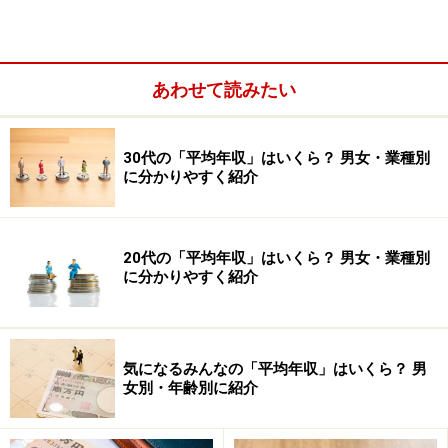
あわせて読みたい
30代の「平均年収」はいくら？ 男女・業種別
国家公務員（管理職および非常勤を除く一般行政職）の
に分かりやすく紹介
2022年夏ボーナス（期末手当、勤勉手当）の平均支給額
は、58万4800円で前年比11.5％減でした。2021年の人事
院勧告で、民間のボーナスに合わせる形で1.5カ月の引き
20代の「平均年収」はいくら？ 男女・業種別
に分かりやすく紹介
下げが勧告されたものの、給与法の改正が2021年冬ボー
ナスの支給に間に合いませんでした。1年分の引き下げ
が2022年夏に行われ、大きく減少しました。
気になるみんなの「平均年収」はいくら？ 男
女別・年齢別に紹介
国家公務員：平均支給額65万1100円。前年
比－0.1％と微減