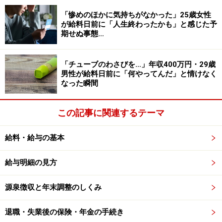
のボーナス見通し」（2022年11月9日発表）より
「惨めのほかに気持ちがなかった」25歳女性
が給料日前に「人生終わったかも」と感じた予
期せぬ事態…
地方公務員も含め、公務員全体では昨年冬
から1.1％増
「チューブのわさびを…」年収400万円・29歳
男性が給料日前に「何やってんだ」と情けなく
地方公務員も合わせた公務員のボーナスをみると、1人
なった瞬間
当たりのボーナス支給額は前年比1.1％増と予測されてい
ます（※2）。
この記事に関連するテーマ
地方公務員のボーナスも、国家公務員の動向に準じてい
給料・給与の基本
ます。というのも、多くの自治体では、給与やボーナス
支給を国家公務員の基準をもとに決めるからです。2022
給与明細の見方
年の冬ボーナスは、国は法律改正が間に合わず減額でき
源泉徴収と年末調整のしくみ
ませんでしたが、地方自治体は人事院勧告に沿って引き
下げたところが多かったようです。このため、公務員全
退職・失業後の保険・年金の手続き
体では、前年から増加となるようです。