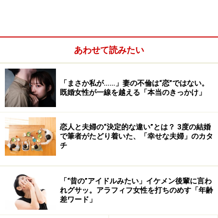
ようやく「妻になっても母になっても働き続ける」社会
の仕組みと考え方が浸透してきたように思えます。それ
でもなお専業主婦という「永久就職」に憧れる女性はい
あわせて読みたい
るようですが、筆者としてはあまりおすすめしたくあり
ません。
「まさか私が……」妻の不倫は“恋”ではない。
既婚女性が一線を越える「本当のきっかけ」
恋人と夫婦の“決定的な違い”とは？ 3度の結婚
で筆者がたどり着いた、「幸せな夫婦」のカタ
チ
「“昔の”アイドルみたい」イケメン後輩に言わ
れグサッ。アラフィフ女性を打ちのめす「年齢
差ワード」