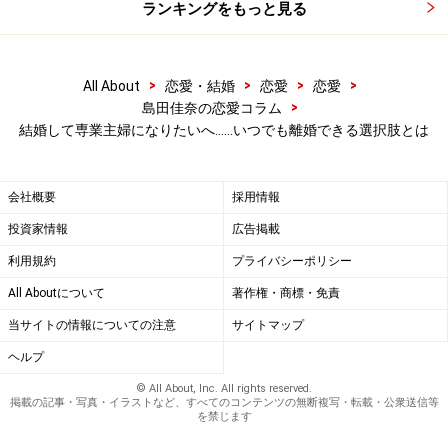
婚する」という前向きな選択肢が広がります。
ランキングをもっと見る
もちろん、離婚したくなるような悩みが起こらず、夫婦
>
>
>
>
All About
恋愛・結婚
恋愛
恋愛
円満にいつまでも暮らせるのがベストです。それでも夫
>
島田佳奈の恋愛コラム
がリストラされたり、夫が若くして他界し未亡人になっ
結婚して専業主婦になりたいへ……いつでも離婚できる選択肢とは
たりする可能性もゼロとはいえません。福祉や年金とい
った収入源もありますが、やはり自力で稼ぐ力をつけて
会社概要
採用情報
おくほうが安心です。
投資家情報
広告掲載
利用規約
プライバシーポリシー
令和の夫婦は「ジェンダーレス」がいい
All Aboutについて
著作権・商標・免責
当サイトの情報についての注意
サイトマップ
昨今、雇用や職業のジェンダーフリー化が促進されるに
従い、男女それぞれの意識面においても「男だから～」
ヘルプ
「女だから～」という性差を要求しないジェンダーレス
© All About, Inc. All rights reserved.
掲載の記事・写真・イラストなど、すべてのコンテンツの無断複写・転載・公衆送信等
化が進み始めたように感じられます。
を禁じます