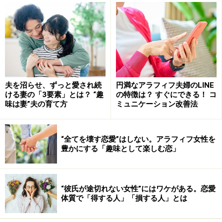
夫婦2人、さらに子どもができたら増えた家族分の生活
費がどのくらいかかるか、想像したことはありますか？
もしも夫1人の収入だけでまかなうとしたら、それなり
に稼いでいる人を大黒柱にしなければ、赤字家計になっ
てしまいます。出産後など一時的に働くのが難しい時期
夫を沼らせ、ずっと愛され続
円満なアラフィフ夫婦のLINE
ける妻の「3要素」とは？ “趣
の特徴は？ すぐにできる！ コ
だけならともかく、必死で節約し続ける生活が続くの
味は妻”夫の育て方
ミュニケーション改善法
は、いくら愛情があっても厳しいのではないでしょう
か。
“全てを壊す恋愛”はしない。アラフィフ女性を
豊かにする「趣味として楽しむ恋」
「だったら、青年実業家と結婚して『セレブ妻』になれ
ばいいじゃない」、本気でそう考えているあなたは、青
年実業家の妻に選ばれることはないでしょう。
“彼氏が途切れない女性”にはワケがある。恋愛
体質で「得する人」「損する人」とは
今の時代、稼いでいる男性ほど「仕事にプライドを持ち
輝いている女性」「いざというときに（経済面でも）助