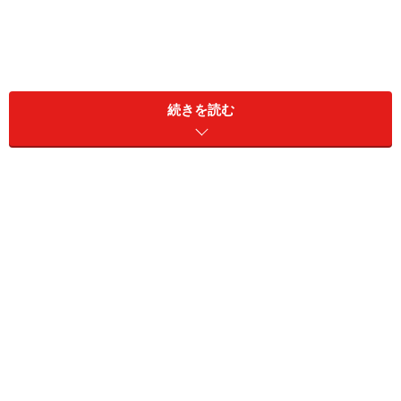
続きを読む
昭和の昔、ほとんどの女性は結婚すると専業主婦になっ
ていました。むしろ共働きの家庭は「夫の稼ぎが少ない
から、妻が働かざるを得ない」という理由がほとんどで
した。
筆者の初婚当時（1994年）も、女性は寿退社（結婚をき
っかけに退職して専業主婦になる）が大半だったので、
自分の意思で仕事を続ける選択をしたにもかかわらず
「（仕事を辞められないなんて）かわいそう」などと同
情してくる知人もいました。
1986年に男女雇用機会均等法が施行されてから30年余、