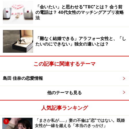
「会いたい」と思わせる“TBC”とは？ 会う前
け合えるだけの財力のある女性」を妻に望む傾向があり
の電話は？ 40代女性のマッチングアプリ攻略
ます。家事などはアウトソーシングすればいいので、妻
法
には求めません。
「難なく結婚できる」アラフォー女性と、「し
そんな時代でも「妻には家にいてほしい」と望む男性は
たいのにできない」独女の違いとは？
一定数います。しかも養えるほど稼いでいるとは限りま
せん。彼らが妻を働かせない目的は「なんでもやってく
この記事に関連するテーマ
れるお母さん」を求めている、あるいは嫉妬心や猜疑心
が強すぎて「妻に浮気されない」よう束縛するため。
島田 佳奈の恋愛情報
決してポジティブではない事情でも、専業主婦になれれ
他のテーマも見る
ば幸せといえますか？
人気記事ランキング
「いつでも離婚できる」選択肢は、あった
「まさか私が……」妻の不倫は“恋”ではない。既婚
1
女性が一線を越える「本当のきっかけ」
ほうがいい