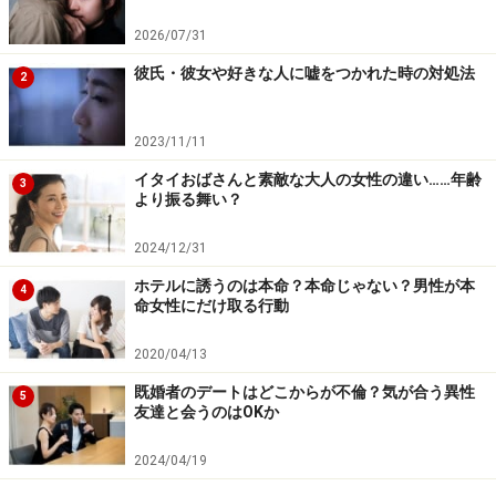
2026/07/31
結婚後も変わらず経済力をつけておくことは、結婚生活
そのものを豊かにするだけでなく、万が一の未来に備え
彼氏・彼女や好きな人に嘘をつかれた時の対処法
2
る側面もあります。
2023/11/11
誰だって、離婚するかもしれない相手と結婚しようとは
イタイおばさんと素敵な大人の女性の違い……年齢
3
考えないもの。それでも恋人時代と結婚生活では、2人
より振る舞い？
の距離感や周囲を含めた関係性は変わっていきます。長
2024/12/31
年一緒にいれば、価値観の相違に気づくこともあるでし
ホテルに誘うのは本命？本命じゃない？男性が本
ょう。どちらか（あるいは双方）の浮気や心変わりな
4
命女性にだけ取る行動
ど、修復できないレベルの事象が生じることも、ないと
はいえません。
2020/04/13
既婚者のデートはどこからが不倫？気が合う異性
5
そんなとき、経済面が理由で「離婚したいけど、できな
友達と会うのはOKか
い」と苦しむのは、自身で稼いでいない専業主婦の人で
2024/04/19
す。ある程度の収入を得ているならば「別居する」「離