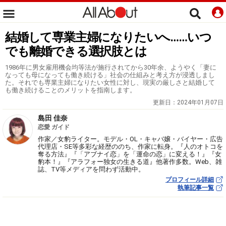
結婚して専業主婦になりたいへ……いつ
でも離婚できる選択肢とは
1986年に男女雇用機会均等法が施行されてから30年余、ようやく「妻に
なっても母になっても働き続ける」社会の仕組みと考え方が浸透しまし
た。それでも専業主婦になりたい女性に対し、現実の厳しさと結婚して
も働き続けることのメリットを指南します。
更新日：
2024年01月07日
島田 佳奈
恋愛 ガイド
作家／女豹ライター。モデル・OL・キャバ嬢・バイヤー・広告
代理店・SE等多彩な経歴ののち、作家に転身。『人のオトコを
奪る方法』『「アブナイ恋」を「運命の恋」に変える！』『女
豹本！』『アラフォー独女の生きる道』他著作多数。Web、雑
誌、TV等メディアを問わず活動中。
プロフィール詳細
執筆記事一覧