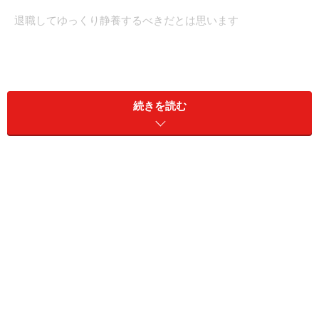
退職してゆっくり静養するべきだとは思います
■相談者
ぬいぐるみ好きさん
続きを読む
女性／会社員／59歳
関西／持ち家（一戸建て）
■家族構成
子ども（23歳・大学生）、別居中の夫（60代）
■相談内容
いつも深野先生の回答を心温まる気持ちで拝見いたして
おります。