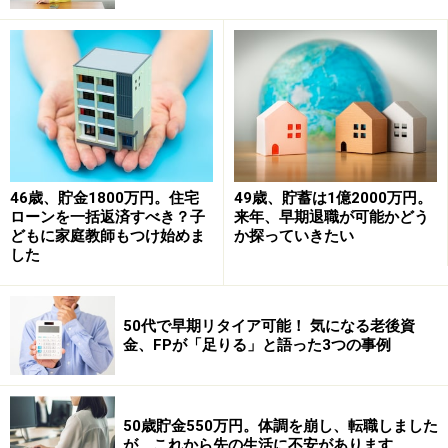
た。退職金は、あと2500万円ぐらいは残っていると思い
ますが、別居中の夫が管理しておりますので詳細は不明
です。
夫とは2年前から別居しておりますが、毎月、子の生活
費と学費として10万円もらっております。子は大学4年
生ですが、大学院に行く予定であと2年学費が必要で
46歳、貯金1800万円。住宅
49歳、貯蓄は1億2000万円。
す。今のところ、夫とは離婚は考えておりませんが、こ
ローンを一括返済すべき？子
来年、早期退職が可能かどう
どもに家庭教師もつけ始めま
か探っていきたい
れから先、同居に戻ることもないと思います。
した
夫は2年前に定年退職いたしましたが、同じ会社に延長
で勤めております。おそらく税込み年収500万円ぐらい
50代で早期リタイア可能！ 気になる老後資
金、FPが「足りる」と語った3つの事例
だと思います。現役時代は年収1500万円ぐらいだったと
思います。
50歳貯金550万円。体調を崩し、転職しました
私は専門職で、固定で毎月税込み30万円とインセンティ
が、これから先の生活に不安があります