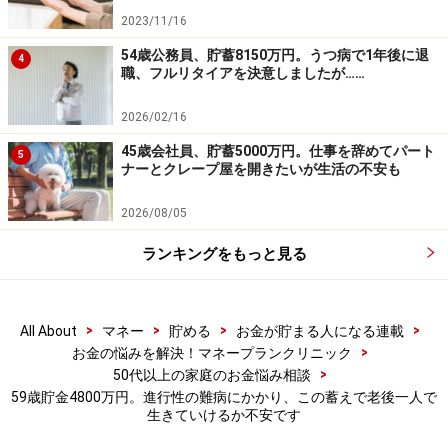
（1）収入について
2023/11/16
過去の実績は、平均で手取り53万円。最近では37万円ほ
54歳公務員、貯蓄8150万円。うつ病で1年後に退
4
職、フルリタイアを決意しましたが……
ど（病気で休みがちになり、下がりました）。
2026/02/16
（2）ボーナスの使い道
45歳会社員、貯蓄5000万円。仕事を辞めてパート
5
今まで計画を立てて使ったことはなく、必要なときにカ
ナーとクレープ屋を開きたいが生活の不安も
ードで払って、普通預金から落ちるといった感覚でし
2026/08/05
た。車のボーナス時払いと税金24万円、帰省費用（2
回）30万円、固定資産税（家と他で所有の土地）20万円
ランキングをもっと見る
など。
（3）家計収支について
>
>
>
>
All About
マネー
貯める
お金が貯まる人になる連載
>
お金の悩みを解決！マネープランクリニック
病気になって収入が減ってからは普通預金がどんどん減
>
50代以上の家庭のお金悩み相談
っていると思います。それまでは給与が多くて、使いき
59歳貯金4800万円。進行性の難病にかかり、この蓄えで老後一人で
れなかった分はそのまま普通預金に入れっぱなしか、買
生きていけるか不安です
い物に出て洋服を購入しておりました（5万～10万円ほ