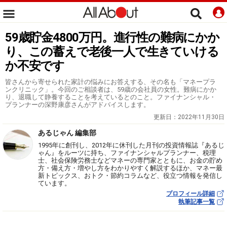
59歳貯金4800万円。進行性の難病にかか
り、この蓄えで老後一人で生きていける
か不安です
皆さんから寄せられた家計の悩みにお答えする、その名も「マネープラ
ンクリニック」。今回のご相談者は、59歳の会社員の女性。難病にかか
り、退職して静養することを考えているとのこと。ファイナンシャル・
プランナーの深野康彦さんがアドバイスします。
更新日：
2022年11月30日
あるじゃん 編集部
1995年に創刊し、2012年に休刊した月刊の投資情報誌『あるじ
ゃん』をルーツに持ち、ファイナンシャルプランナー、税理
士、社会保険労務士などマネーの専門家とともに、お金の貯め
方・備え方・増やし方をわかりやすく解説するほか、マネー最
新トピックス、おトク・節約コラムなど、役立つ情報を発信し
ています。
プロフィール詳細
執筆記事一覧