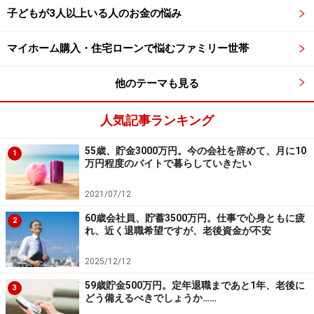
退職してゆっくり静養するべきだとは思いますが、何年
子どもが3人以上いる人のお金の悩み
生きられるかわからないとはいえ、この蓄えで老後一人
マイホーム購入・住宅ローンで悩むファミリー世帯
で生きていけるか不安です。家計簿なども付けたことも
なく、いつもどんぶり勘定で生活しておりました。足ら
他のテーマも見る
なくなってもまた来月入ってくるから……と、真剣に家計
のことなど考えもしませんでした。
人気記事ランキング
とりとめのない話になってしまい申し訳ありませんが、
55歳、貯金3000万円。今の会社を辞めて、月に10
1
万円程度のバイトで暮らしていきたい
どうぞよろしくお願いいたします。
2021/07/12
■家計収支データ
60歳会社員、貯蓄3500万円。仕事で心身ともに疲
2
れ、近く退職希望ですが、老後資金が不安
相談者「ぬいぐるみ好き」さんの家計収支データ
2025/12/12
59歳貯金500万円。定年退職まであと1年、老後に
3
どう備えるべきでしょうか……
■家計収支データ補足