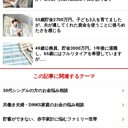
ブが入りますので変動は激しいですが、だいたい手取り
30万～80万円ぐらい、税込み年収にしますと950万円か
55歳貯金2700万円。子ども3人を育てました
ら1000万円だと思います。定年は65歳です。70歳ぐらい
が、夫が遺してくれた資金を使うことに後ろめ
まで延長可能です。退職金は不明ですがあるとは思いま
たさを感じる
す。
49歳公務員、貯金3000万円。1年後に退職
ここからが相談の本題です。
し、65歳にはフルリタイアを希望しています
が……
私はもともと身体が丈夫でなく、若いときから病気がち
この記事に関連するテーマ
ではありましたが、仕事は頑張って続けてまいりまし
た。昨年進行性の難病になってしまいました。現在は月
30代シングルの方のお金悩み相談
に一度、3日～1週間入院して治療を受けておりますが、
治る病気ではありません。この治療がいつまで続くかは
共働き夫婦・DINKS家庭のお金の悩み相談
不明です。そんなには長生きできない病気だとは思いま
す。
貯蓄ができない、赤字家計に悩むファミリー世帯