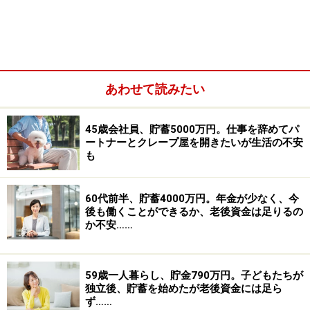
あわせて読みたい
45歳会社員、貯蓄5000万円。仕事を辞めてパ
ートナーとクレープ屋を開きたいが生活の不安
も
さて私どもですが、結婚以来30余年、ずっとダブルイン
60代前半、貯蓄4000万円。年金が少なく、今
カムで経済的には余裕のある生活。いくら収入があり、
後も働くことができるか、老後資金は足りるの
いくら使っているのかも自覚せぬまま今日まで生活して
か不安……
まいりました。今の家は3軒目で、過去2軒は大赤字にな
り売却しております。その分のローンの焦げ付きも、今
59歳一人暮らし、貯金790万円。子どもたちが
の家のローンに上乗せしておりましたが、夫の退職と同
独立後、貯蓄を始めたが老後資金には足ら
ず……
時に残金600万円ほどは退職金の一部で返済いたしまし