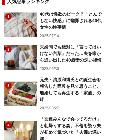
人気記事ランキング
40代は性欲のピーク？「とんで
1
もない快感」に翻弄される40代
女性の性事情
2025/07/14
夫婦間でも絶対に「言ってはい
2
けない言葉」だった…夫を家か
ら追い出した40歳妻の深い後悔
2023/06/30
元夫・清原和博氏との誕生会を
3
報告した亜希を見て思うこと。
離婚しても再生する「家族」の
絆
2025/08/27
「友達みんなで会ってるだけ」
4
と朝帰りする妻。不倫を疑う夫
が初めて気づいた「夫婦の深い
溝」