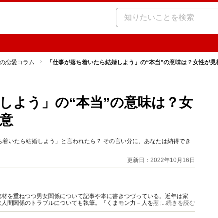
の恋愛コラム
「仕事が落ち着いたら結婚しよう」の“本当”の意味は？女性が見
しよう」の“本当”の意味は？女
意
ち着いたら結婚しよう」と言われたら？ その言い分に、あなたは納得でき
更新日：2022年10月16日
取材を重ねつつ男女関係について記事や本に書きつづっている。近年は家
む人間関係のトラブルについても執筆。『くまモン力－人を惹きつける愛と
...続きを読む