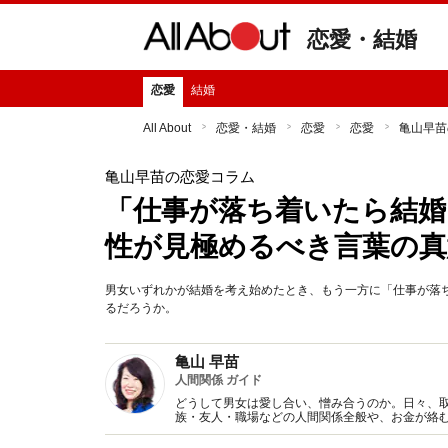
恋愛・結婚
恋愛
結婚
All About
恋愛・結婚
恋愛
恋愛
亀山早苗
亀山早苗の恋愛コラム
「仕事が落ち着いたら結婚
性が見極めるべき言葉の真
男女いずれかが結婚を考え始めたとき、もう一方に「仕事が落
るだろうか。
亀山 早苗
人間関係 ガイド
どうして男女は愛し合い、憎み合うのか。日々、
族・友人・職場などの人間関係全般や、お金が絡
魅力の秘密』など著書多数。