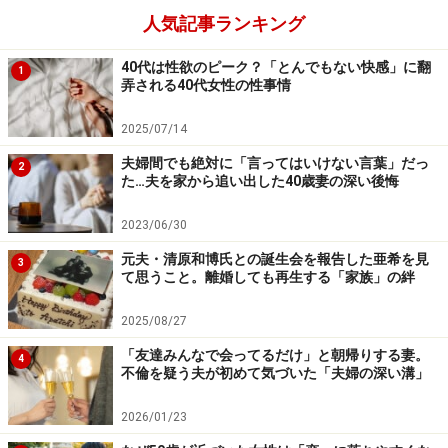
同居した途端、義父が再度倒れた。義母も足が痛いと言
人気記事ランキング
ってあまり動けない。家を出ていった弟たちは知らん顔
だ。彼女にかかる負担は増えていった。
40代は性欲のピーク？「とんでもない快感」に翻
1
弄される40代女性の性事情
「義父母の介護、子どもたちの学校のことや、さらには
2025/07/14
会社のこと。社員の相談などにも乗っていたので、気が
夫婦間でも絶対に「言ってはいけない言葉」だっ
2
休まる暇がありませんでした」
た…夫を家から追い出した40歳妻の深い後悔
2023/06/30
自分ではいつでも精一杯やっているつもりだったが、振
元夫・清原和博氏との誕生会を報告した亜希を見
り返ると「もっとこうしておけばよかった」の繰り返
3
て思うこと。離婚しても再生する「家族」の絆
し。サツキさんは責任感が強く、自分ですべて背負い込
んでしまうタイプなのだろう。
2025/08/27
「友達みんなで会ってるだけ」と朝帰りする妻。
4
背負った荷物はどんどん重くなっていったと彼女は言
不倫を疑う夫が初めて気づいた「夫婦の深い溝」
う。さらに昨年、夫の浮気が発覚。サツキさんはとうと
2026/01/23
うブチ切れた。