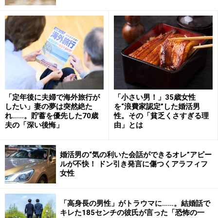
ごとで。夫はまだ社長としては頼りない。義母はあたふ
たするばかり。とにかく仕事は夫に任せるしかなかった
けど、従業員や家族のめんどうは私が見るしかなくなり
ました」
朝早く、上の子ふたりを保育園に預け、下の子を抱いて
実家に直行、家族の昼食や夕食の支度、洗濯、掃除など
「定年後に夫婦で海外旅行が
「小さい男！」35歳女性
したい」妻の夢は突然絶た
を“浪費家認定”した婚活男
の家事をすべて担った。義母は義父の入院先へ見舞いに
れ……。貯蓄を優先した70歳
性。その「貧乏くさすぎる理
行く程度で、昼間は近所の人とカラオケに行ったりもし
夫の「深い後悔」
由」とは
ていたという。
婚活男の“気の利いた会話ができるオレ”アピー
「腹立たしかったですよ。だけど夫も四苦八苦している
ルが不快！ ドン引き発言に傷つくアラフィフ
女性
し、私が不満を言ってもしかたがない。そうやってなん
とか乗り切りました。夫はその間、がんばって社長とし
ての帝王学も身につけていったようですね。義父は元気
「高身長の男性」がトラウマに……。結婚話で
キレた185センチの彼氏が言った「恐怖の一
になりましたが、そのまま夫に全権を譲りました」