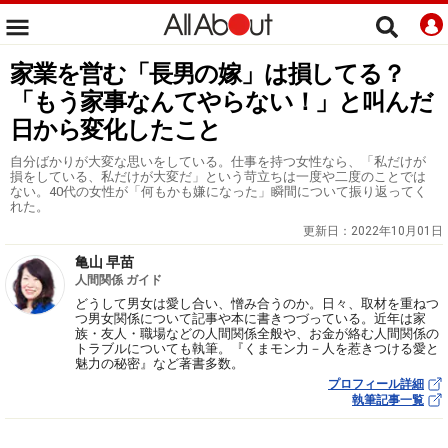
家業を営む「長男の嫁」は損してる？
「もう家事なんてやらない！」と叫んだ
日から変化したこと
自分ばかりが大変な思いをしている。仕事を持つ女性なら、「私だけが
損をしている、私だけが大変だ」という苛立ちは一度や二度のことでは
ない。40代の女性が「何もかも嫌になった」瞬間について振り返ってく
れた。
更新日：
2022年10月01日
亀山 早苗
人間関係 ガイド
どうして男女は愛し合い、憎み合うのか。日々、取材を重ねつ
つ男女関係について記事や本に書きつづっている。近年は家
族・友人・職場などの人間関係全般や、お金が絡む人間関係の
トラブルについても執筆。『くまモン力－人を惹きつける愛と
魅力の秘密』など著書多数。
プロフィール詳細
執筆記事一覧