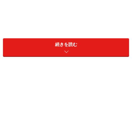
サツキさん（43歳）は高校時代の同級生と25歳のときに
続きを読む
結婚した。彼は家業を継いでいたので、新居は彼の実家
近く。
「私は美容師として働いていたんですが、結婚して彼の
家業を手伝うことになりました。美容師を辞めたくない
と言ったのに、『それはまた生活が落ち着いてから』と
彼の両親と彼に言いくるめられてしまって。結局、その
後、3人の子を産んで美容師どころではなくなりまし
た」
32歳で第3子を産み、ますます忙しくなったサツキさ