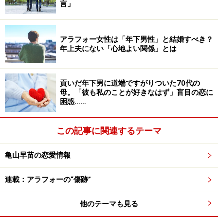
言」
ようやく自分の家族を優先できると思ったサツキさんだ
が、その後も夫の実家での夕飯の下準備などは続いたと
アラフォー女性は「年下男性」と結婚すべき？
年上夫にない「心地よい関係」とは
いう。
「長男の嫁だから、次期社長夫人だからと周りに言われ
貢いだ年下男に道端ですがりついた70代の
母。「彼も私のことが好きなはず」盲目の恋に
て無碍にもできなくて。でも3人の子を優先させたいと
困惑……
いう思いは強くなっていきました」
この記事に関連するテーマ
結局、5年前に夫の実家をリフォーム。従業員は近くの
アパートに住むことになり、義父母とサツキさん一家の
亀山早苗の恋愛情報
7人暮らしが始まった。
連載：アラフォーの“傷跡”
1年前の「反乱」で家族に起こった変化
他のテーマも見る