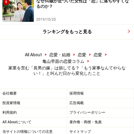
なぜ50歳が近づいた女性は「恋」に落ちやすくな
5
るのか？
「もう家事なんてやらないって叫んでしまいました。い
ちばん下の子は10歳になりますが、着ていく洋服さえ自
2019/10/25
分で決められなくて『ママー』と言うくらいですから。
ランキングをもっと見る
落ち着いて考えれば、そういうふうに育ててしまったの
は私なんですけど。でもあのときはもう、何もかもが嫌
になってしまった。義母も私の剣幕に驚いていましたか
>
>
>
>
All About
恋愛・結婚
恋愛
恋愛
>
ら」
亀山早苗の恋愛コラム
家業を営む「長男の嫁」は損してる？「もう家事なんてやらな
い！」と叫んだ日から変化したこと
翌日から、サツキさんは本当に家事をやめた。朝、家を
出て近所の美容院に職を求め、アルバイトで雇ってもら
会社概要
採用情報
えることになった。昼食は喫茶店でランチをとり、その
まま映画を観に行って夜遅くに帰宅した。
投資家情報
広告掲載
利用規約
プライバシーポリシー
「家の中がしーんとしていました。どうやら店屋物をと
All Aboutについて
著作権・商標・免責
ったみたい。翌朝、私は今日から美容院で働きますと宣
当サイトの情報についての注意
サイトマップ