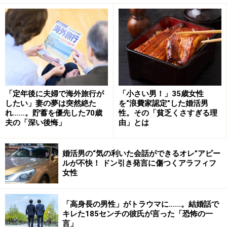
「周りが恋愛しているから私もしなくちゃと思っていた
し、誰かを好きになって結婚して家庭をもつのが当たり
前だとも思っていた。でも自分の気持ちをじっくり考え
たら、あまり恋愛したいとも思っていないし、特定の誰
かに恋愛感情をもつことも実はないんですよね」
「定年後に夫婦で海外旅行が
「小さい男！」35歳女性
アミさんは男女問わず友だちが多い。学生時代からトラ
したい」妻の夢は突然絶た
を“浪費家認定”した婚活男
ンペットを吹いており、今も有志で吹奏楽の演奏をして
れ……。貯蓄を優先した70歳
性。その「貧乏くさすぎる理
夫の「深い後悔」
由」とは
いる。職場ではテニス好きを集めてサークル活動をして
いるし、写真部も作った。
婚活男の“気の利いた会話ができるオレ”アピー
ルが不快！ ドン引き発言に傷つくアラフィフ
「みんなで何かをやるのが好きなんです。だから週末も
女性
忙しくて。自分でも充実していると思っています」
「高身長の男性」がトラウマに……。結婚話で
デートする相手が出てきても、実際にはデートより「み
キレた185センチの彼氏が言った「恐怖の一
んなで遊びたい」と思うことが多かったそうだ。
言」