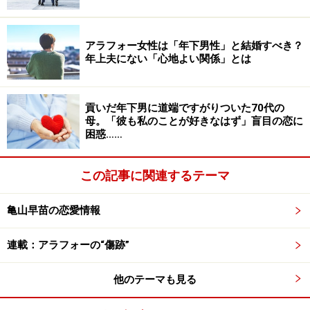
「ひとりの人とだけ時間を過ごすのがあまり好きじゃな
アラフォー女性は「年下男性」と結婚すべき？
いというか。そのうち、ああ、私は恋愛すること自体を
年上夫にない「心地よい関係」とは
必要としていないんだなと思うようになりました」
貢いだ年下男に道端ですがりついた70代の
一般的には、「他者に性的欲求は抱かないが恋愛感情は
母。「彼も私のことが好きなはず」盲目の恋に
抱くセクシュアリティ」はロマンティック・アセクシュ
困惑……
アル、「他者に恋愛感情を抱かないセクシュアリティ」
はアロマンティックと呼ばれている。アミさんの場合
この記事に関連するテーマ
は、恋愛感情も性的欲求も抱いていないそうだ。
亀山早苗の恋愛情報
「みんなが恋愛や結婚をするから自分もしなければ」と
連載：アラフォーの“傷跡”
思い込んで結婚していく人も、少数とはいえいるのでは
ないだろうか。こうやって「自分の本当の欲求」がわか
他のテーマも見る
るようになったのはいい時代だといえるのかもしれな
い。