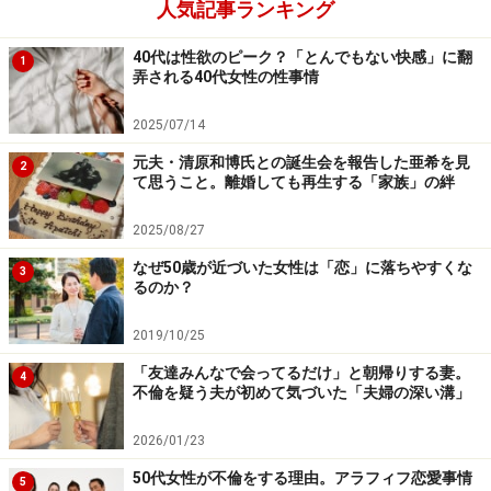
人気記事ランキング
40代は性欲のピーク？「とんでもない快感」に翻
1
弄される40代女性の性事情
「結婚」では将来への希望が持てない
2025/07/14
結婚するつもりがないミユキさん（37歳）は、他者に恋
愛感情も性的欲求も抱くが、結婚そのものに興味がない
元夫・清原和博氏との誕生会を報告した亜希を見
2
て思うこと。離婚しても再生する「家族」の絆
という。
2025/08/27
「結婚は、自分の人生のオプションだと思うんです。じ
なぜ50歳が近づいた女性は「恋」に落ちやすくな
3
ゃあ、私の人生が何で成立しているかというと仕事と趣
るのか？
味と友だち。自分の好きな生活ができて、趣味があっ
2019/10/25
て、話せる友だちがいればいい。恋愛はときどきそこに
「友達みんなで会ってるだけ」と朝帰りする妻。
入ってくる選択肢のひとつかな、と」
4
不倫を疑う夫が初めて気づいた「夫婦の深い溝」
とはいえ、自分の人生に満足しているわけではない。大
2026/01/23
学を卒業して入社した企業で、人間関係につまづいて3
50代女性が不倫をする理由。アラフィフ恋愛事情
5