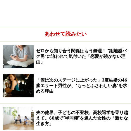
結局、どちらの数値を見ても、20代から30代の男女の心
あわせて読みたい
が「結婚」から離れているのがよくわかる。
ゼロから知り合う関係はもう無理！ “距離感バ
グ男”に追われて気付いた「恋愛が続かない理
「恋愛」「結婚」自体に興味がない
由」
「恋愛にも結婚にも興味がないんです」
「僕は次のステージに上がった」3度結婚の46
歳エリート男性が、“もっとふさわしい妻”を求
そういうのは、アミさん（34歳）だ。10代後半から20代
める理由
半ばまでは、「人並みに」デートもしたし、恋人と半同
棲したこともある。だが、20代後半になって「実は自分
が恋愛には興味がない」ことに気づいてしまったのだと
夫の他界、子どもの不登校、高校退学を乗り越
えて。60歳で“半同棲”を選んだ女性の「新たな
いう。
生き方」