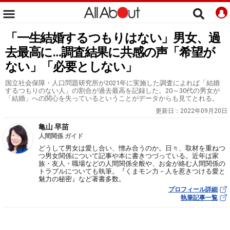
「一生結婚するつもりはない」男女、過
去最高に…調査結果に共感の声「希望が
ない」「必要としない」
国立社会保障・人口問題研究所が2021年に実施した調査によれば「結婚
するつもりのない人」の割合が過去最高を記録した。20～30代の男女が
「結婚」への関心を失っているということがデータからも見てとれる。
更新日：
2022年09月20日
亀山 早苗
人間関係 ガイド
どうして男女は愛し合い、憎み合うのか。日々、取材を重ねつ
つ男女関係について記事や本に書きつづっている。近年は家
族・友人・職場などの人間関係全般や、お金が絡む人間関係の
トラブルについても執筆。『くまモン力－人を惹きつける愛と
魅力の秘密』など著書多数。
プロフィール詳細
執筆記事一覧