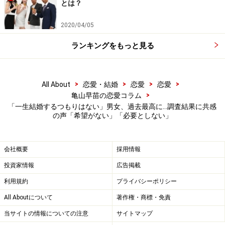
年で退職。以来、3年近くアルバイト生活を強いられ
とは？
た。
2020/04/05
「昼間は専門学校に通い、夜は水商売で働きました。そ
ランキングをもっと見る
れで29歳のときに資格を生かして転職、ようやく正社員
になれました。その後は有休も消化しきれないほどのハ
>
>
>
>
All About
恋愛・結婚
恋愛
恋愛
ードワークをこなしてきたと思います。たまたま知り合
>
亀山早苗の恋愛コラム
った人とデートしたこともありますが、恋愛には発展し
「一生結婚するつもりはない」男女、過去最高に…調査結果に共感
なかった。私が常に仕事を優先させてきたからだと思い
の声「希望がない」「必要としない」
ます。でも私、あのきつかったアルバイト生活には戻り
たくない」
会社概要
採用情報
投資家情報
広告掲載
まずは経済的にしっかり生活していく。それがミユキさ
利用規約
プライバシーポリシー
んの「自分の人生」の基本だという。結婚して子どもが
All Aboutについて
著作権・商標・免責
できたら、今の生活はしていけない。
当サイトの情報についての注意
サイトマップ