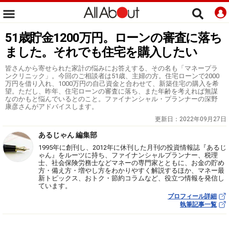
51歳貯金1200万円。ローンの審査に落ち
ました。それでも住宅を購入したい
皆さんから寄せられた家計の悩みにお答えする、その名も「マネープラ
ンクリニック」。今回のご相談者は51歳、主婦の方。住宅ローンで2000
万円を借り入れ、1000万円の自己資金と合わせて、新築住宅の購入を希
望。ただし、昨年、住宅ローンの審査に落ち、また年齢を考えれば無謀
なのかもと悩んでいるとのこと。ファイナンシャル・プランナーの深野
康彦さんがアドバイスします。
更新日：
2022年09月27日
あるじゃん 編集部
1995年に創刊し、2012年に休刊した月刊の投資情報誌『あるじ
ゃん』をルーツに持ち、ファイナンシャルプランナー、税理
士、社会保険労務士などマネーの専門家とともに、お金の貯め
方・備え方・増やし方をわかりやすく解説するほか、マネー最
新トピックス、おトク・節約コラムなど、役立つ情報を発信し
ています。
プロフィール詳細
執筆記事一覧