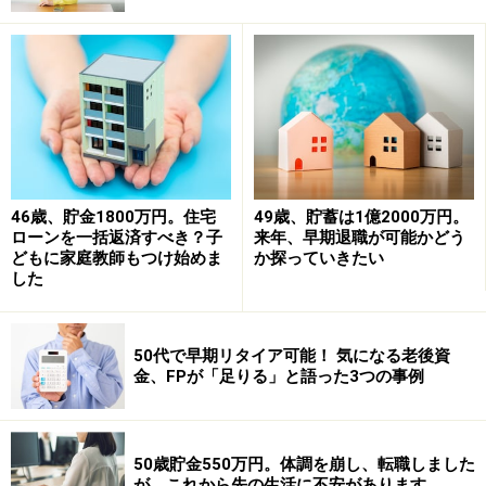
年9月まで「異動」がありました。また2800万円ほど借
り入れをしているようです。銀行からハッキリ理由はな
かったもののそのことが原因で住宅ローンが組めなかっ
たものと思われます。
主人の年齢もありますので、すぐに家計を見直し貯蓄を
増やして少しでも頭金にしたいと思っています。私はで
46歳、貯金1800万円。住宅
49歳、貯蓄は1億2000万円。
きれば65歳まで働きたく、主人はテナント賃貸業を営ん
ローンを一括返済すべき？子
来年、早期退職が可能かどう
でいますので、入居者がいればこの先も同じ収入は確保
どもに家庭教師もつけ始めま
か探っていきたい
した
できるのかなと思います。今のところ全室ご入居いただ
いています。
50代で早期リタイア可能！ 気になる老後資
新築の一軒家を3000万円で頭金1000万円としてローン
金、FPが「足りる」と語った3つの事例
2000万円は、この先、無謀でしょうか。どうぞよろしく
お願いします。
50歳貯金550万円。体調を崩し、転職しました
が、これから先の生活に不安があります