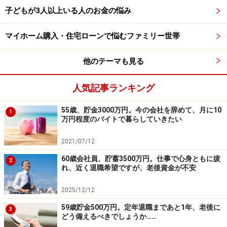
毎月の保険料8300円
子どもが3人以上いる人のお金の悩み
・医療保険（終身保障終身払い、入院5000円、その他手
術給付、放射線治療給付、通院特約）＝毎月の保険料
マイホーム購入・住宅ローンで悩むファミリー世帯
4600円
他のテーマも見る
・がん保険（終身保障終身払い、診断一時金50万円、各
種がん治療給付）＝毎月の保険料5500円
人気記事ランキング
［相談者］
55歳、貯金3000万円。今の会社を辞めて、月に10
1
万円程度のバイトで暮らしていきたい
・低解約型終身保険（終身払い、死亡保障300万円）＝
毎月の保険料7200円
2021/07/12
・医療保険（終身保障終身払い、入院1万円、女性特約
60歳会社員、貯蓄3500万円。仕事で心身ともに疲
2
5000円、がん診断一時金50万円、他に手術給付、各がん
れ、近く退職希望ですが、老後資金が不安
治療給付）＝毎月の保険料1万200円
2025/12/12
・医療保険（払込期間10年、入院4000円、がん診断一時
金50万円）＝毎月の保険料1000円
59歳貯金500万円。定年退職まであと1年、老後に
3
どう備えるべきでしょうか……
・個人年金保険（60歳払込終了、10年確定、年金額31万