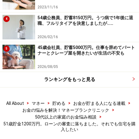
円）＝毎月の保険料1万円
2023/11/16
54歳公務員、貯蓄8150万円。うつ病で1年後に退
4
（4）車両費について
職、フルリタイアを決意しましたが……
家計から出ているコストは1台分（ガソリン代の他、車
2026/02/16
検費用、税金、保険は月割りで加算）。こちらの買い替
え時期は2032年（購入にして15年後）。予算は200万円
45歳会社員、貯蓄5000万円。仕事を辞めてパート
5
ナーとクレープ屋を開きたいが生活の不安も
以下の軽を予定。
2026/08/05
（5）雑費について
ランキングをもっと見る
愛猫11匹のご飯代と医療費に月4万円、甥っ子姪っ子に
かかる費用5000円、美容代5000円、冠婚葬祭（予備費も
含む）、家電費用（予備費含む）等。
>
>
>
>
All About
マネー
貯める
お金が貯まる人になる連載
>
お金の悩みを解決！マネープランクリニック
>
（6）公的年金について
50代以上の家庭のお金悩み相談
51歳貯金1200万円。ローンの審査に落ちました。それでも住宅を購
夫：64～65歳まで4万2000円／月、65歳～9万4800円／
入したい
月