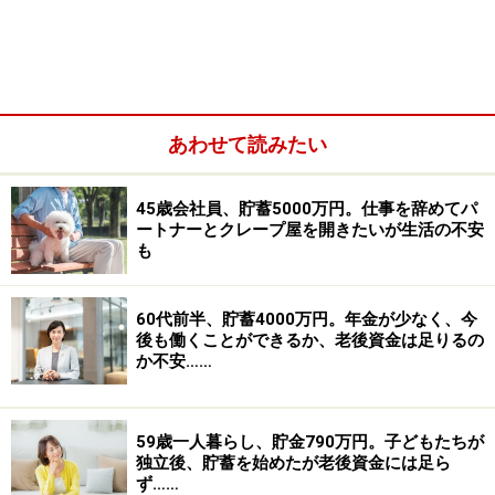
す。その家が古くなり修繕も必要になっていますので、
新築住宅の購入を考えています。
あわせて読みたい
45歳会社員、貯蓄5000万円。仕事を辞めてパ
ートナーとクレープ屋を開きたいが生活の不安
も
60代前半、貯蓄4000万円。年金が少なく、今
後も働くことができるか、老後資金は足りるの
か不安……
実は去年、銀行に住宅ローン申請を行いましたが全滅で
した。私たち夫婦には携帯代くらいしかローンはなかっ
59歳一人暮らし、貯金790万円。子どもたちが
独立後、貯蓄を始めたが老後資金には足ら
たのですが、CICに信用紹介をしたところ、主人に2023
ず……