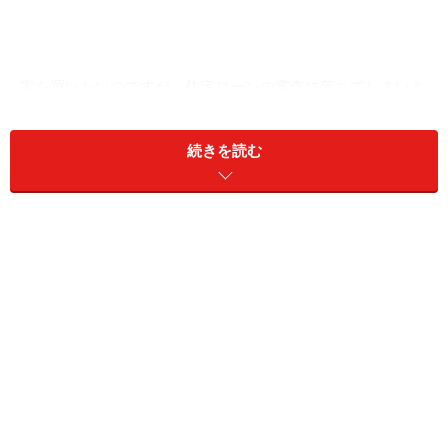
家を買いたいのですが、住宅ローンの審査に落ちてしまいま
した
続きを読む
■相談者
家ほし子さん（仮名）
女性／パート・アルバイト／51歳
東海／賃貸住宅
■家族構成
夫（会社役員／61歳）
■相談内容
今住んでいる家は、知人の紹介で20年ほど住んでいま