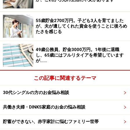
■家計収支データ
55歳貯金2700万円。子ども3人を育てました
相談者「家ほし子」さんの家計収支データ
が、夫が遺してくれた資金を使うことに後ろめ
たさを感じる
■家計収支データ補足
49歳公務員、貯金3000万円。1年後に退職
（1）夫について
し、65歳にはフルリタイアを希望しています
が……
自営業ではなく会社役員、従業員はなし。したがって、
給与は税金、社会保険料は天引きで支払い済み。
この記事に関連するテーマ
（2）夫の借り入れについて
30代シングルの方のお金悩み相談
現在の残債は2400万円ほど（6、7年後に完済予定）
共働き夫婦・DINKS家庭のお金の悩み相談
（3）加入保険について
［夫］
貯蓄ができない、赤字家計に悩むファミリー世帯
・低解約型終身保険（終身払い、死亡保障200万円）＝