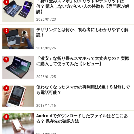
「折り畳みスマホ」のメリットやデメリットは
1
何？ 購入しない方がいい人の特徴も【専門家が解
メディア再生
説】
2026/01/23
通知画面に表示される今再生中の曲や動画をコントロー
テザリングとは何か、初心者にもわかりやすく解
ルできるパネルに、カバーアートが表示できるようにな
2
説！
りました。
2015/02/26
「激安」な折り畳みスマホって大丈夫なの？ 実際
3
に購入して使ってみた【レビュー】
2026/01/25
使わなくなったスマホの再利用法6選！SIM無しで
4
も電話可能？
2018/11/16
Androidでダウンロードしたファイルはどこにあ
5
る？ 保存先の確認方法