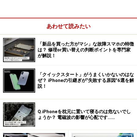
すくなっています。新機能の中で、おすすめの機能をピ
ックアップして紹介します。
あわせて読みたい
「壁紙とスタイル」のカラーパレット追加
「新品を買った方がマシ」な故障スマホの特徴
は？ 修理or買い替えの判断ポイントを専門家
が解説！
「壁紙とスタイル」にてカラーパレットの選択画面
「クイックスタート」がうまくいかないのはな
「壁紙とスタイル」では、Android 12で搭載されたUIの
ぜ？ iPhoneの引継ぎが“失敗する原因”6選を解
説！
デザインカスタム機能「Material You」により、「壁紙の
色」「基本の色」のカラーパレットが選択できます。
Android 12では「壁紙の色」「基本の色」が4種類ずつで
Q.iPhoneを枕元に置いて寝るのは危ないでし
したが、Android 13では「壁紙の色」が20種類、「基本
ょうか？ 電磁波の影響が心配です……
の色」が16種類に増えました。