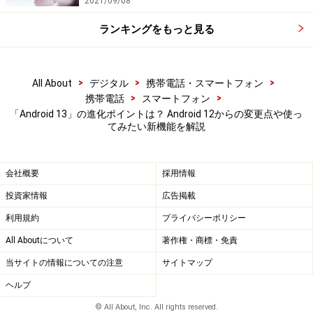
2021/09/08
アプリ言語設定
ランキングをもっと見る
>
>
>
All About
デジタル
携帯電話・スマートフォン
Googleカレンダーを英語設定例
>
>
携帯電話
スマートフォン
アプリで使用する言語を、アプリごとに設定できるよう
「Android 13」の進化ポイントは？ Android 12からの変更点や使っ
てみたい新機能を解説
になりました。例えば、英語のほうが利用しやすいアプ
リなどは、そのアプリだけ英語に設定ができます。
会社概要
採用情報
投資家情報
広告掲載
アプリの通知設定を事前選択
利用規約
プライバシーポリシー
All Aboutについて
著作権・商標・免責
当サイトの情報についての注意
サイトマップ
通知許可画面
ヘルプ
Androidアプリの通知設定が、アプリのインストール時に
© All About, Inc. All rights reserved.