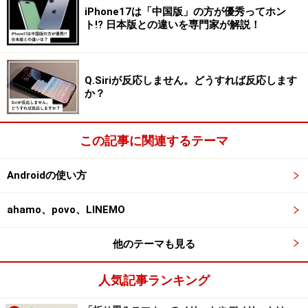
テーマアイコン
iPhone17は「中国版」の方が優秀ってホン
ト!? 日本版との違いを専門家が解説！
上記でも触れたUIのデザインカスタム機能「Material
You」に、「テーマアイコン」の機能が追加されまし
た。カラーリングを選ぶことで、Androidの基本機能を備
Q.Siriが反応しません。どうすれば反応します
か？
えたアプリのアイコンは同テーマが反映されたデザイン
となります。
この記事に関連するテーマ
印象としては全体的に統一されたデザインで、操作性が
アップ。なおAndroid 13から「テーマアイコン」が
Androidの使い方
Googleアプリだけでなく、サードパーティのアプリにも
テーマアイコンを適用できるようになりました。
ahamo、povo、LINEMO
他のテーマも見る
メディア再生デザイン
人気記事ランキング