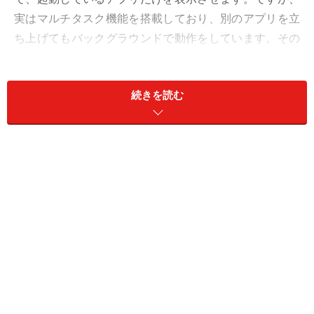
実はマルチタスク機能を搭載しており、別のアプリを立
ち上げてもバックグラウンドで動作をしています。その
ため、アプリを切り替えながら使うことで、複数のアプ
リを並行して使うことが可能です。
続きを読む
例えば、ブラウザアプリのChromeからテキストをコピー
して、Wordに切り替えることでWord文書にテキストを
貼り付けることができます。このときアプリの切り替え
は、OSの標準機能「タスク」を使います。