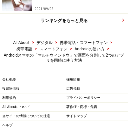
示されたメニューから「分割画面表示で起動」を選択し
2021/09/08
ます。
ランキングをもっと見る
「分割画面表示で起動」を選択
>
>
>
All About
デジタル
携帯電話・スマートフォン
3.
>
>
>
携帯電話
スマートフォン
Androidの使い方
画面上部に選択したアプリが表示され、画面下部の「分
Androidスマホの「マルチウィンドウ」で画面を分割して2つのアプ
リを同時に使う方法
割画面アプリを選択」からアプリを選択します。
会社概要
採用情報
「分割画面アプリを選択」
投資家情報
広告掲載
4.
利用規約
プライバシーポリシー
画面下部にアプリが表示され、2つのアプリが同時に表
All Aboutについて
著作権・商標・免責
示され、マルチウィンドウ機能が起動しました。
当サイトの情報についての注意
サイトマップ
ヘルプ