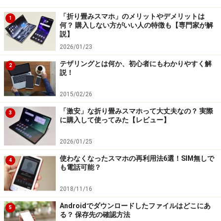
「折り畳みスマホ」のメリットやデメリットは
1
何？ 購入しない方がいい人の特徴も【専門家が解
説】
2026/01/23
テザリングとは何か、初心者にもわかりやすく解
2
説！
2015/02/26
「激安」な折り畳みスマホって大丈夫なの？ 実際
3
に購入して使ってみた【レビュー】
2026/01/25
使わなくなったスマホの再利用法6選！SIM無しで
4
も電話可能？
「タスク」画面
2018/11/16
2.
Androidでダウンロードしたファイルはどこにあ
5
「タスク」画面上のアプリのアイコンをタップして、表
る？ 保存先の確認方法