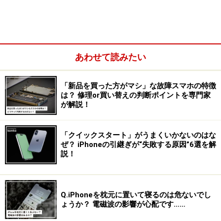
あわせて読みたい
「タスク」は、画面下部にナビゲーションバーが表示さ
れている場合は「タスク」ボタンをタップします。ナビ
「新品を買った方がマシ」な故障スマホの特徴
は？ 修理or買い替えの判断ポイントを専門家
ゲーションバーが表示されていない場合は、画面を下か
が解説！
らスワイプして「タスク」を表示します。
「クイックスタート」がうまくいかないのはな
マルチウィンドウは、この「タスク」で起動しているア
ぜ？ iPhoneの引継ぎが“失敗する原因”6選を解
プリを2個選択して、画面分割して同時に表示できる機
説！
能となります。画面分割の位置は、ドラッグで変更する
ことが可能です。
Q.iPhoneを枕元に置いて寝るのは危ないでし
ょうか？ 電磁波の影響が心配です……
マルチウィンドウでデータのやりとりができたり、動画