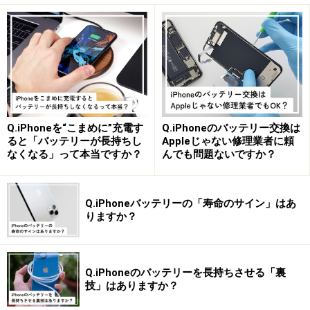
アプリで動画を表示しながら、SNSアプリでスレッドで
発言したりするような使い方が可能です。ただし、マル
チウィンドウに対応していないアプリもありますので、
注意が必要です。
Android「マルチウィンドウ機能」の使い方
Q.iPhoneを“こまめに”充電す
Q.iPhoneのバッテリー交換は
ると「バッテリーが長持ちし
Appleじゃない修理業者に頼
ここからは、実際にAndroidのマルチウィンドウ機能を使
なくなる」って本当ですか？
んでも問題ないですか？
う方法を解説します。
Q.iPhoneバッテリーの「寿命のサイン」はあ
1.
りますか？
まず、2画面で使いたいアプリをあらかじめ起動して、
「タスク」画面に表示できるようにしておきます。
Q.iPhoneのバッテリーを長持ちさせる「裏
技」はありますか？