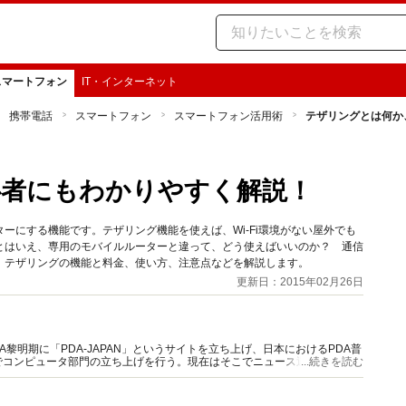
スマートフォン
IT・インターネット
携帯電話
スマートフォン
スマートフォン活用術
テザリングとは何か
心者にもわかりやすく解説！
ーにする機能です。テザリング機能を使えば、Wi-Fi環境がない屋外でも
とはいえ、専用のモバイルルーターと違って、どう使えばいいのか？ 通信
。テザリングの機能と料金、使い方、注意点などを解説します。
更新日：2015年02月26日
A黎明期に「PDA-JAPAN」というサイトを立ち上げ、日本におけるPDA普
でコンピュータ部門の立ち上げを行う。現在はそこでニュース運用、記事企
...続きを読む