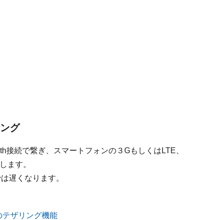
リング
oth接続で繋ぎ、スマートフォンの３GもしくはLTE、
続します。
では遅くなります。