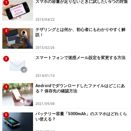
スマホの容量が足りないときに試したい5つの対策
1
コントロールセンターにコードスキャナーがない場合には、
2019/04/22
iPhoneの設定アプリで「コントロールセンター」を開いて追
加できる
テザリングとは何か、初心者にもわかりやすく解
2
説！
なお、コントロールセンターにはカメラのライトをオン
にする機能もありますので、暗い場所で読み取るときに
2015/02/26
便利です。
スマートフォンで迷惑メール設定を変更する方法
3
2014/01/10
AndroidでQRコードを最速で読む方法
（Google レンズを使う）
Androidでダウンロードしたファイルはどこにあ
4
る？ 保存先の確認方法
Androidには、高機能はQRコード読み取りアプリとして
2021/09/08
「Google レンズ」があります。Google レンズはQRコー
バッテリー容量「5000mAh」のスマホはどれくら
ドだけでなく、商品に付いているバーコードなどの読み
5
い使える？
取りも可能。検索ボタンをタップすることでWebページ