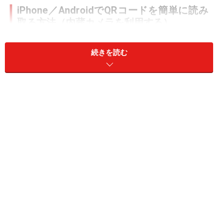
iPhone／AndroidでQRコードを簡単に読み
取る方法（内蔵カメラを利用する）
まずはiPhone／AndroidでQRコードを読み取る簡単な方
続きを読む
法を紹介します。iPhone／Androidの内蔵カメラには、
QRコードを読み取る機能が搭載されています。利用方法
は、カメラをQRコードに向けるだけ。QRコードをカメ
ラにかざすと、QRコードに含まれているデータを表示し
ます。URLが表示された場合には、読み取ったURLを選
択することで、ブラウザアプリが起動してWebページに
アクセスができます。