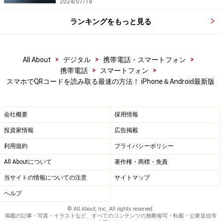
にアクセスでき、オンラインで購入ができます。また、
2024/07/18
テキストのスキャンや翻訳機能がありますので、さまざ
ランキングをもっと見る
まな用途で便利に活用できます。
>
>
>
All About
デジタル
携帯電話・スマートフォン
「Googleレンズ」
>
>
携帯電話
スマートフォン
スマホでQRコードを読み取る最速の方法！ iPhone＆Android最新版
QRコードは店頭や雑誌など、広く活用されています。標
準カメラだけでなく、専用アプリでの利用方法を覚えて
おくと便利に利用ができます。
会社概要
採用情報
投資家情報
広告掲載
※記事内容は執筆時点のものです。最新の内容をご確認くださ
い。
利用規約
プライバシーポリシー
※機種やOSのバージョンによって画面表示、操作方法が異なる可
能性があります。
All Aboutについて
著作権・商標・免責
当サイトの情報についての注意
サイトマップ
ヘルプ
© All About, Inc. All rights reserved.
掲載の記事・写真・イラストなど、すべてのコンテンツの無断複写・転載・公衆送信等