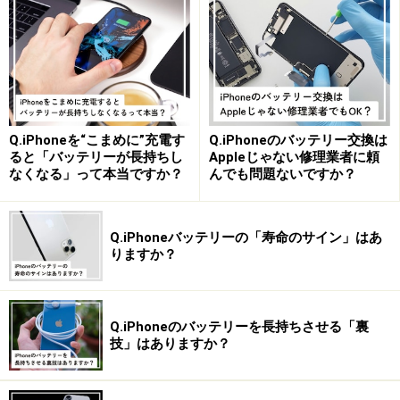
Q.iPhoneを“こまめに”充電す
Q.iPhoneのバッテリー交換は
ると「バッテリーが長持ちし
Appleじゃない修理業者に頼
なくなる」って本当ですか？
んでも問題ないですか？
Android内蔵カメラでQRコードを読んだ例
Q.iPhoneバッテリーの「寿命のサイン」はあ
りますか？
iPhoneでQRコードを最速で読み取る方法
（コントロールパネルの「コードスキャナ
ー」を使う）
Q.iPhoneのバッテリーを長持ちさせる「裏
技」はありますか？
iPhoneには、QRコード専用機能として、コントロールセ
ンターに「コードスキャナー」が内蔵されています。コ