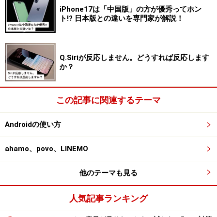
ントロールセンターには「アラーム」「カメラ」「ライ
iPhone17は「中国版」の方が優秀ってホン
ト!? 日本版との違いを専門家が解説！
ト」などiPhoneのあらゆる機能にさっとアクセスできる
機能が備わっていて、iPhoneの画面の右上を下にスワイ
プすると表示されます。※iPhone SE（第2世代）、
Q.Siriが反応しません。どうすれば反応します
iPhone 8以前、iPod touchでは、画面の下部から上にス
か？
ワイプでコントロールセンターが表示されます。
この記事に関連するテーマ
コントロールセンターを表示。デフォルト設定では左下にコ
Androidの使い方
ードスキャナーがある
ahamo、povo、LINEMO
コードスキャナーはQRコードだけでなく、バーコードな
どの読み取りも可能で、読み取った瞬間に商品情報など
他のテーマも見る
のWebページが表示されます。
人気記事ランキング