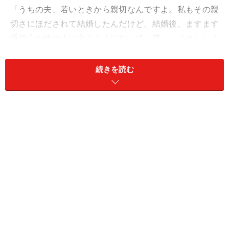
「うちの夫、若いときから親切なんですよ。私もその親
切さにほだされて結婚したんだけど、結婚後、ますます
親切心が他の人に向くようになって（笑）。うれしいよ
うな悲しいような、どこかモヤモヤするんですよね」
続きを読む
苦笑いしながらそう言うのは、アツコさん（39歳）だ。
結婚して8年、5歳と3歳の子を育てながら共働きでがん
ばっていると語る。
「2年くらい前でしたが、下の子が夜、具合が悪くなっ
たので、上の子を近所の義母に見てもらって、夫の車で
救急外来へ行ったんです。扁桃腺炎だということで薬を
もらって帰ろうとしたら、同じような年齢の子を抱えた
お母さんが出口に立っていて。夫は近づいていって、
『うちからそんなに遠くないから送ってあげようよ』
と。私は早く帰って子どもを寝かせてやりたかった。タ