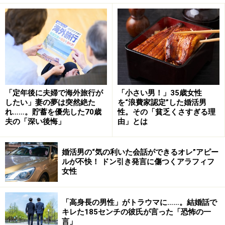
「夫が出張中で、周りに知り合いもいないので、本当に
助かりましたと涙ぐんでいました。まあ、そのときはい
いことをしたのだからよしとしようとは思いました」
先に母子をおろした夫は、「困っているときはお互いさ
「定年後に夫婦で海外旅行が
「小さい男！」35歳女性
まだから」とアツコさんを説得するような口調で言っ
したい」妻の夢は突然絶た
を“浪費家認定”した婚活男
た。
れ……。貯蓄を優先した70歳
性。その「貧乏くさすぎる理
夫の「深い後悔」
由」とは
「そうだねとは言いました。でもどこかで納得していな
い自分がいたんですよね」
婚活男の“気の利いた会話ができるオレ”アピー
ルが不快！ ドン引き発言に傷つくアラフィフ
女性
その後も、そんなようなことは続いているという。
「高身長の男性」がトラウマに……。結婚話で
キレた185センチの彼氏が言った「恐怖の一
近所で噂になっていると知り……
言」