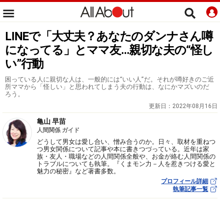
LINEで「大丈夫？あなたのダンナさん噂
になってる」とママ友…親切な夫の“怪し
い”行動
困っている人に親切な人は、一般的には“いい人”だ。それが噂好きのご近
所ママから「怪しい」と思われてしまう夫の行動は、なにかマズいのだ
ろう。
更新日：
2022年08月16日
亀山 早苗
人間関係 ガイド
どうして男女は愛し合い、憎み合うのか。日々、取材を重ねつ
つ男女関係について記事や本に書きつづっている。近年は家
族・友人・職場などの人間関係全般や、お金が絡む人間関係の
トラブルについても執筆。『くまモン力－人を惹きつける愛と
魅力の秘密』など著書多数。
プロフィール詳細
執筆記事一覧