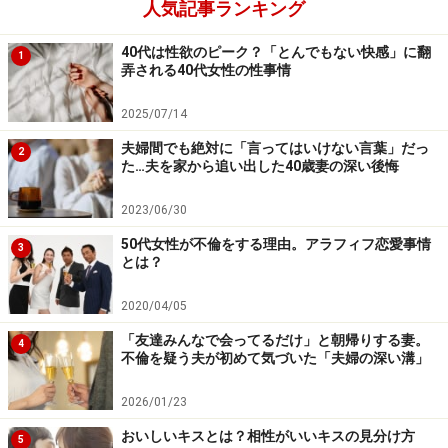
さんも仕事をしているため、保育園ママとはあまり緊密
人気記事ランキング
に連絡をとりあっていないが、同じ地域で幼稚園に通わ
40代は性欲のピーク？「とんでもない快感」に翻
1
せているママたちは噂好きが多い。LINEを送ってきたの
弄される40代女性の性事情
も幼稚園組のママだ。
2025/07/14
「噂になってるわよと言われても、私には対処のしよう
夫婦間でも絶対に「言ってはいけない言葉」だっ
2
た…夫を家から追い出した40歳妻の深い後悔
がありませんからね。とりあえず『ありがとう』と返事
はしたけど。一方で、そんな噂を立てられるような行動
2023/06/30
をする夫に腹が立ちましたね」
50代女性が不倫をする理由。アラフィフ恋愛事情
3
とは？
常日頃からモヤモヤしていたので、そのときはよけいに
2020/04/05
カッとなってしまったようだ。しばらくして帰ってきた
「友達みんなで会ってるだけ」と朝帰りする妻。
夫に、いきなり「女性を乗せてドライブって、どこに行
4
不倫を疑う夫が初めて気づいた「夫婦の深い溝」
ってたのよ」と詰め寄った。夫はきょとんとして、「ド
ライブなんてしてないよ」と口を尖らせた。
2026/01/23
おいしいキスとは？相性がいいキスの見分け方
5