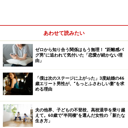
クシーだって呼べば来るのに。でも夫はさっさとその女
性を車に乗せているんです」
あわせて読みたい
ゼロから知り合う関係はもう無理！ “距離感バ
グ男”に追われて気付いた「恋愛が続かない理
由」
「僕は次のステージに上がった」3度結婚の46
歳エリート男性が、“もっとふさわしい妻”を求
める理由
夫の他界、子どもの不登校、高校退学を乗り越
えて。60歳で“半同棲”を選んだ女性の「新たな
知らない人ではあったが、車内で聞いたら近所にできた
生き方」
マンションの住人で、越してきたばかりだという。