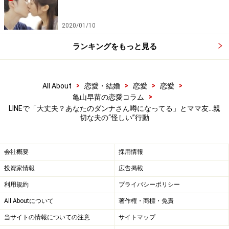
「ワケを聞いたら、夫は職場を定時で出たので、私より
早く最寄り駅に着いたらしいんです。でも駅でうろうろ
2020/01/10
している若い女性を発見、どうしたのか聞いたら道に迷
っていると。そこでいったん家まで来て車を出して、そ
ランキングをもっと見る
の女性の行く先まで送っていったそうです。わざわざそ
んなことまでします？ 知らない男性の車に乗る女性もど
>
>
>
>
All About
恋愛・結婚
恋愛
恋愛
うかと思うと言ったら、ちゃんと名刺も渡したし、隣の
>
亀山早苗の恋愛コラム
奥さんにも僕がこの家の主で怪しい者ではないと証明し
LINEで「大丈夫？あなたのダンナさん噂になってる」とママ友…親
てもらった、と」
切な夫の“怪しい”行動
何を言っているんだろうとアツコさんは感じたそうだ。
会社概要
採用情報
そうするより駅でタクシーを拾ったほうがよほど早いし
投資家情報
広告掲載
安全だ、と。
利用規約
プライバシーポリシー
All Aboutについて
著作権・商標・免責
「夫の親切は度を超しているんですよね。そのうち、取
り返しがつかないほど大きな悪い噂になったりしたら、
当サイトの情報についての注意
サイトマップ