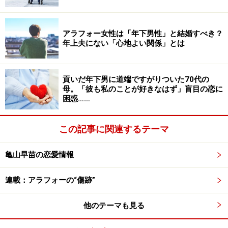
とはいえ、夫が親切にするのはなぜか妙齢の女性たちば
かり。高齢者に親切にした話はあまり見聞きしていない
アラフォー女性は「年下男性」と結婚すべき？
年上夫にない「心地よい関係」とは
とアツコさんは言う。
「駅のホームで貧血で倒れた女性を看護して駅員にひき
貢いだ年下男に道端ですがりついた70代の
わたしたり、道で捻挫した女性を助けて病院につれてい
母。「彼も私のことが好きなはず」盲目の恋に
困惑……
ったり。でもそれは夫に言わせれば、自分が遭遇するの
が子連れのお母さんだったり独身女性だったりするだけ
この記事に関連するテーマ
で、本当に偶然だ、と。そういうことであまり文句を言
うのも変だから、私は必要以上に立ち入りませんでした
亀山早苗の恋愛情報
けど」
連載：アラフォーの“傷跡”
しかし、つい先日、近所のママ友から、「あなたのダン
ナさんが、きれいな女性を乗せてドライブしていたとい
他のテーマも見る
う噂がたってるわよ。大丈夫？」とLINEが来た。アツコ