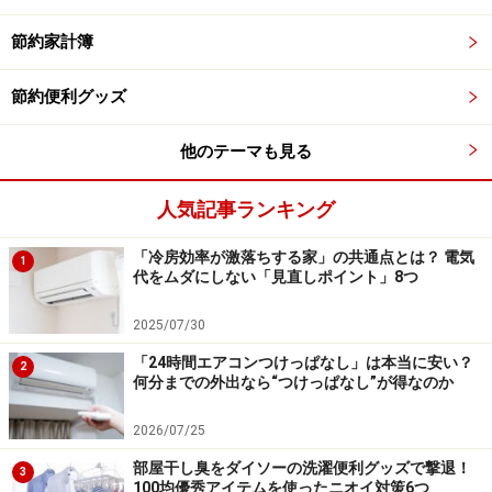
包んでから袋へ入れることで臭いを防ぐことが可能で
す。
節約家計簿
節約便利グッズ
また夏だけでもポリ袋に入れた生ゴミをゴミの日まで冷
凍しておくことも有効です。生ゴミを冷凍室にというと
他のテーマも見る
不衛生と思われる方もいるかもしれませんが、捨てる直
前までは食べるものだったので、その日のうちに処理を
人気記事ランキング
し、しっかりと袋に入れておけば問題ありません。
「冷房効率が激落ちする家」の共通点とは？ 電気
1
代をムダにしない「見直しポイント」8つ
ピンクヌメリ発生！ 夏の浴室掃除は汚れ・
2025/07/30
湿気を取り除くことが大切
「24時間エアコンつけっぱなし」は本当に安い？
2
何分までの外出なら“つけっぱなし”が得なのか
2026/07/25
浴槽の溝もピンクヌメリが出やすい
部屋干し臭をダイソーの洗濯便利グッズで撃退！
3
100均優秀アイテムを使ったニオイ対策6つ