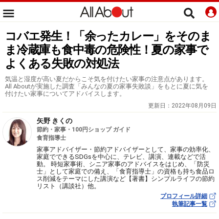
コバエ発生！「余ったカレー」をそのま
ま冷蔵庫も食中毒の危険性！夏の家事で
よくある失敗の対処法
気温と湿度が高い夏だからこそ気を付けたい家事の注意点があります。
All Aboutが実施した調査「みんなの夏の家事失敗談」をもとに夏に気を
付けたい家事についてアドバイスします。
更新日：
2022年08月09日
矢野 きくの
節約・家事・100円ショップ ガイド
食育指導士
家事アドバイザー・節約アドバイザーとして、家事の効率化、
家庭でできるSDGsを中心に、テレビ、講演、連載などで活
動。 時短家事術、シニア家事のアドバイスをはじめ、「防災
士」として家庭での備え、「食育指導士」の資格も持ち食品ロ
ス削減をテーマにした講演など【著書】シンプルライフの節約
リスト（講談社）他。
プロフィール詳細
執筆記事一覧