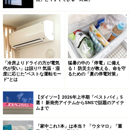
生ゴミから発生するコバエ・臭いとの戦い
は
「冷房よりドライの方が電気
猛暑の中の「停電」に備え
代が安い」は誤り!? 気温・湿
る！ 防災士が教える、命を守
度に応じた“ベストな運転モー
るための「夏の停電対策」
ド”とは
夏の生ゴミは少量でもポリ袋などに入れてしっかり閉じる
【ダイソー】2026年上半期「ベストバイ」5
選！ 新発売アイテムからSNSで話題のアイテ
《失敗談》
ムまで
大きいゴミ袋の一番下に生ゴミをいれてベラン
ダに置いておいたら、虫が湧きまくりました。
「家中これ1本」は本当？ 「ウタマロ」「重
さらに3羽ほどカラスが乱入してゴミ袋を散らか