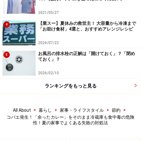
《失敗談》
2021/05/27
お風呂掃除を1日おこたっただけで、ピンクヌメ
【業スー】夏休みの救世主！ 大容量から冷凍まで
4
リが一気に広がりました。
「お助け食材」4選と、おすすめアレンジレシピ
2026/07/22
湿度と気温が高い夏の浴室は、カビやヌメリが発生しや
お風呂の排水栓の正解は「開けておく」？「閉め
5
すい環境になっています。お風呂を利用したその日の最
ておく」？
後の人は、まずシャワーで壁や床に飛び散っている人の
2026/02/10
垢や石鹸カスを洗い流します。パッキンや浴槽の溝には
汚れがたまりやすいので入念に。
ランキングをもっと見る
次に浴室の乾燥です。窓があれば窓を開けておきましょ
>
>
>
>
All About
暮らし
家事・ライフスタイル
節約
う。換気扇は浴室に水滴が見えなくなるまで運転させて
コバエ発生！「余ったカレー」をそのまま冷蔵庫も食中毒の危険
おくことをおすすめします。乾燥しづらい浴室ならばス
性！夏の家事でよくある失敗の対処法
クイージーやタオルで水気を拭き取るようにすると効果
的です。