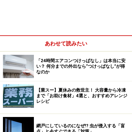
しやすい温度が43～45℃となっています。そのため食後
に鍋に残っているカレーがその温度まで冷めてきたとき
にもウェルシュ菌が繁殖し、そのまま冷蔵庫に入れても
生き残ってしまいます。
あわせて読みたい
食後に残ったカレーを冷蔵庫で保存する場合は、まず再
度加熱する必要があります。次に加熱したカレーを氷水
「24時間エアコンつけっぱなし」は本当に安
などを使い一気に冷やしてから冷蔵庫に入れるようにし
い？ 何分までの外出なら“つけっぱなし”が得
ましょう。カレーがたくさん残っている場合は、小分け
なのか
して冷えやすいようにするのもおすすめです。
【業スー】夏休みの救世主！ 大容量から冷凍
まで「お助け食材」4選と、おすすめアレンジ
レシピ
網戸にしているのになぜ!? 虫が侵入する「盲
点」と今すぐできる「対策」