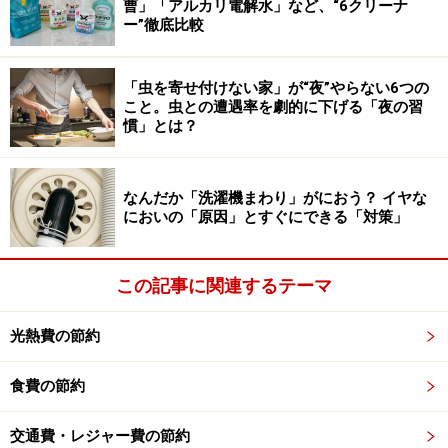
曹」「アルカリ電解水」など、“6クリーナ
し、ベランダが動物園のように生臭くなってし
ー”徹底比較
まいました。
「虫を寄せ付けない家」が“夜”やらない6つの
こと。虫との遭遇率を劇的に下げる「夜の習
生ゴミに関する失敗談はたくさんの方からいただきまし
慣」とは？
た。夏はとくに生ゴミが臭いやすく、気を許すとコバエ
が発生してしまいます。臭いやコバエを防ぐためには、
なんだか「洗濯機まわり」がにおう？ イヤな
生ゴミをその日のうちに処理することが必須となりま
においの「原因」とすぐにできる「対策」
す。
この記事に関連するテーマ
生ゴミは水を切りポリ袋などに入れてしっかりと結びま
しょう。しっかりと袋を閉じることでコバエが入り込む
光熱費の節約
ことを防ぎ、仮にゴミの中にコバエが発生していても、
外に出ることを防いでくれます。
食費の節約
水を切っても水気が多い生ゴミの場合は、新聞紙などに
交通費・レジャー費の節約