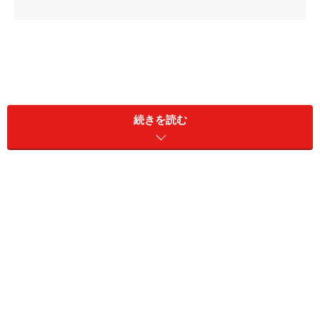
続きを読む
こちらはカレーを一日室温に置いておいたという失敗談
ですが、実は夏に食後に鍋に残ったカレーをそのまま冷
蔵庫に入れることにも食中毒の危険があります。
カレーに発生しやすいウェルシュ菌は熱にも強く、繁殖