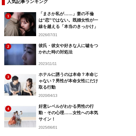
人気記事ランキング
「まさか私が……」妻の不倫
1
は“恋”ではない。既婚女性が一
線を越える「本当のきっかけ」
2026/07/31
彼氏・彼女や好きな人に嘘をつ
2
かれた時の対処法
2023/11/11
ホテルに誘うのは本命？本命じ
3
ゃない？男性が本命女性にだけ
取る行動
2020/04/13
好意レベルがわかる男性の行
4
動・その心理……女性への本気
サイン！
2025/06/01