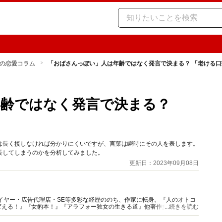
の恋愛コラム
「おばさんっぽい」人は年齢ではなく発言で決まる？ 「老ける口
年齢ではなく発言で決まる？
は長く接しなければ分かりにくいですが、言葉は瞬時にその人を表します。
長してしまうのかを分析してみました。
更新日：2023年09月08日
イヤー・広告代理店・SE等多彩な経歴ののち、作家に転身。『人のオトコ
える！』『女豹本！』『アラフォー独女の生きる道』他著作多数。Web、
...続きを読む