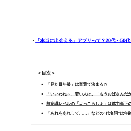
・
「本当に出会える」アプリって？20代～50
＜目次＞
「見た目年齢」は言葉で決まる!?
「いいわね～、若い人は」「もうおばさんだ
無意識レベルの「よっこらしょ」は体力低下
「あれをあれして……」などの“代名詞”は年