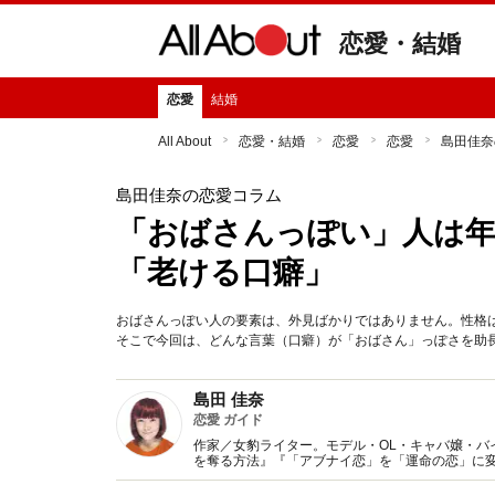
恋愛・結婚
恋愛
結婚
All About
恋愛・結婚
恋愛
恋愛
島田佳奈
島田佳奈の恋愛コラム
「おばさんっぽい」人は
「老ける口癖」
おばさんっぽい人の要素は、外見ばかりではありません。性格
そこで今回は、どんな言葉（口癖）が「おばさん」っぽさを助
島田 佳奈
恋愛 ガイド
作家／女豹ライター。モデル・OL・キャバ嬢・バ
を奪る方法』『「アブナイ恋」を「運命の恋」に変
雑誌、TV等メディアを問わず活動中。