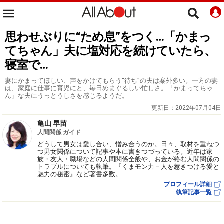
思わせぶりに“ため息”をつく…「かまっ
てちゃん」夫に塩対応を続けていたら、
寝室で…
妻にかまってほしい、声をかけてもらう“待ち”の夫は案外多い。一方の妻
は、家庭に仕事に育児にと、毎日めまぐるしい忙しさ。「かまってちゃ
ん」な夫にうっとうしさを感じるようだ。
更新日：
2022年07月04日
亀山 早苗
人間関係 ガイド
どうして男女は愛し合い、憎み合うのか。日々、取材を重ねつ
つ男女関係について記事や本に書きつづっている。近年は家
族・友人・職場などの人間関係全般や、お金が絡む人間関係の
トラブルについても執筆。『くまモン力－人を惹きつける愛と
魅力の秘密』など著書多数。
プロフィール詳細
執筆記事一覧