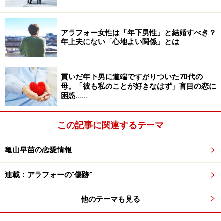
「でも先日、夫は『きみの励まし方はいつも同じだな』
とうなだれていました。バレちゃったので、次は文言を
アラフォー女性は「年下男性」と結婚すべき？
年上夫にない「心地よい関係」とは
変えようと思います」
妻が優しくしているうちが花かもしれない。あと何年か
貢いだ年下男に道端ですがりついた70代の
母。「彼も私のことが好きなはず」盲目の恋に
たつと、夫の愚痴も聞いてくれなくなる可能性もある。
困惑……
妻だって忙しいのだから。
この記事に関連するテーマ
“かまってちゃん夫”の言うことはスルーで
亀山早苗の恋愛情報
「うちの夫、“かまってちゃん”なんです。小学生の息子
連載：アラフォーの“傷跡”
より、『今日はこんなことがあってね』という話が多
い。私は完全にスルー。右から左に流す感じですね」
他のテーマも見る
そんな塩対応をしているのは、サツキさん（46歳）だ。