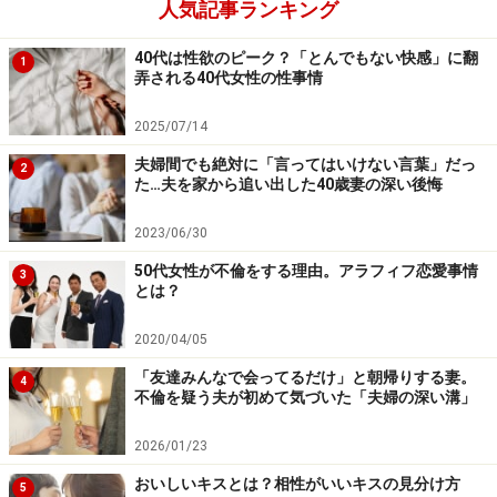
人気記事ランキング
中学生の娘と小学生の息子がいるが、子どもたちより自
立していないのが家庭での夫。
40代は性欲のピーク？「とんでもない快感」に翻
1
弄される40代女性の性事情
「夕飯時、最近はさすがにビールを自分で冷蔵庫に取り
2025/07/14
にいくようになりました。前は『ママ、ママ、ビールと
夫婦間でも絶対に「言ってはいけない言葉」だっ
2
って』と言っていたんですが、娘に『自分でやりなさい
た…夫を家から追い出した40歳妻の深い後悔
よ。ママは今、忙しいんだから』と冷たく言われて、そ
2023/06/30
れ以来、自分でやっています。でも食卓でもっともおし
50代女性が不倫をする理由。アラフィフ恋愛事情
ゃべりなのが夫。息子は『僕の話も聞いてよ』と拗ねて
3
とは？
います」
2020/04/05
仲良し家族が浮き彫りになってくるかと思ったのだが、
「友達みんなで会ってるだけ」と朝帰りする妻。
4
サツキさんによると少し様子が違うらしい。夫がしゃべ
不倫を疑う夫が初めて気づいた「夫婦の深い溝」
るのはかまわない。だが息子の話を、父親として聞こう
2026/01/23
としないのが腹立たしいというのだ。
おいしいキスとは？相性がいいキスの見分け方
5