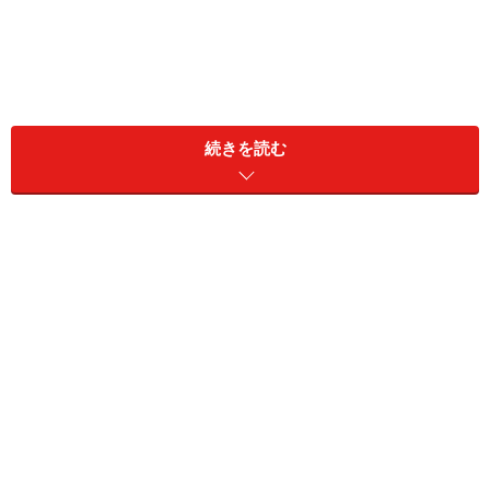
続きを読む
苦笑しながらそう言うのは、リカさん（43歳）だ。結婚
して14年、13歳と10歳の子を共働きで育てている。ふた
りとも仕事をやりくりして時間をひねり出していたが、
ここ2年ほどはリカさんが週に3回はリモートワークにな
ったため、とても楽になったという。