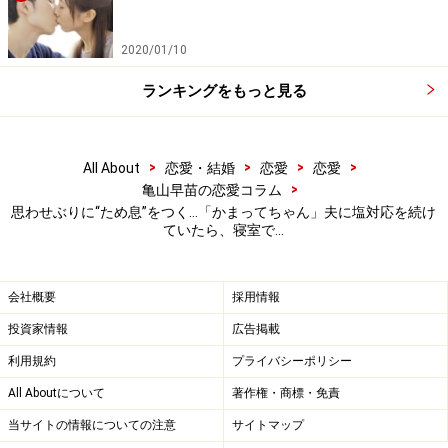
「だから当然、私は夫の話より息子の言い分を聞きま
す。友だちとケンカしていないのか、いじめに加担して
2020/01/10
いないのか、逆にいじめられていないのか。成績云々よ
ランキングをもっと見る
り、そういうことが気になりますから」
すると夫は夜、夫婦の寝室で「オレの話は聞いてくれな
>
>
>
>
All About
恋愛・結婚
恋愛
恋愛
>
いの？」とかまってちゃん全開となる。
亀山早苗の恋愛コラム
思わせぶりに“ため息”をつく…「かまってちゃん」夫に塩対応を続け
ていたら、寝室で…
「父親としてもっとしっかりしてほしい。その上で私に
甘えるのは大人同士としていいけれど、まずは親として
会社概要
採用情報
息子の話を聞きなさいと説教してしまいました。夫はシ
ュンとしていましたね。悪い人ではないのですが、それ
投資家情報
広告掲載
からもちょっと気を緩めると『今日ね、会社でね』と始
利用規約
プライバシーポリシー
まってしまう。娘なんてすごく冷たい目で見ています。
All Aboutについて
著作権・商標・免責
それも気になるところ」
当サイトの情報についての注意
サイトマップ