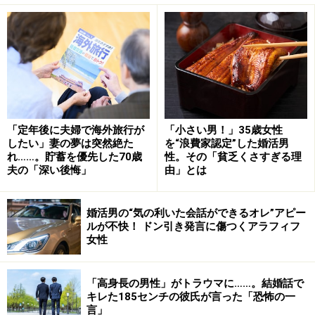
「まあ、だいたい仕事の愚痴ですよね。私だって仕事
上、いろいろありますよ。リモートだろうが出社だろう
が、それは同じこと。でも夫はいつも『オレだけがいつ
「定年後に夫婦で海外旅行が
「小さい男！」35歳女性
したい」妻の夢は突然絶た
を“浪費家認定”した婚活男
も貧乏くじをひくんだよな』と。他部署から異動してき
れ……。貯蓄を優先した70歳
性。その「貧乏くさすぎる理
た上司がひどいとか、今年の新入社員が気がきかないと
夫の「深い後悔」
由」とは
か。言ってもしょうがないことばかり。まあ、だから愚
痴なんですけどね」
婚活男の“気の利いた会話ができるオレ”アピー
ルが不快！ ドン引き発言に傷つくアラフィフ
女性
そこで「私のほうが悲惨だよ」と言っても始まらない。
リカさんは夫にさんざん愚痴らせて、「ま、がんばって
ればいいこともあるよ。あなたの努力は誰かが見てい
「高身長の男性」がトラウマに……。結婚話で
キレた185センチの彼氏が言った「恐怖の一
る」と言うことにしている。
言」