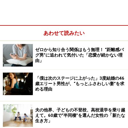
「肉体的には楽になりましたが、夫のため息が増えたの
で、それにどう対処するかという意味では精神的にはつ
らくなったかも（笑）」
あわせて読みたい
そう言いながらも、リカさんは夫に「どうしたの」と声
をかける。声をかけないとひねくれてしまうのがわかり
ゼロから知り合う関係はもう無理！ “距離感バ
きっているからだ。拗ねられたらめんどうだから、早め
グ男”に追われて気付いた「恋愛が続かない理
に聞いたほうがいいのだという。
由」
「僕は次のステージに上がった」3度結婚の46
歳エリート男性が、“もっとふさわしい妻”を求
める理由
夫の他界、子どもの不登校、高校退学を乗り越
えて。60歳で“半同棲”を選んだ女性の「新たな
生き方」