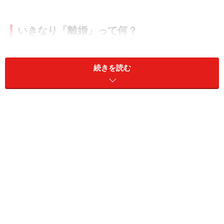
いきなり「離婚」って何？
結婚して30年を迎えたつい先日、妻からいきなり「離婚
元年に乾杯」と言われて驚愕したというマサノリさん
続きを読む
（58歳）。
どういう意味なのかを尋ねると「文字通りよ」と笑って
躱された。どうやら妻は、夫の定年退職を待って離婚し
たいらしいと、娘から言われて初めて知った。
現在、28歳の長女は自宅から通勤し、25歳になった次女
はひとり暮らしをしながら遠方の大学院で学んでいる。
長女とは一緒に住んではいるものの、週に1回ほど顔を
合わせればいいほう。ほぼ「いくらかもらって間貸しし
ている状態」だそうだ。