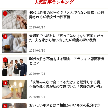
き私には絶望感しかなかったと妻に言われました。あの
人気記事ランキング
当時はゴルフもまた仕事だった。だから、というわけで
40代は性欲のピーク？「とんでもない快感」に翻
1
はないけど40歳で妻の注文通りの家が買えた。大きな病
弄される40代女性の性事情
気もせずに今まで来られたのは妻のおかげだと思ってい
2025/07/14
ますが、それはもうお互いさまでしょう、夫婦なんだか
ら」
夫婦間でも絶対に「言ってはいけない言葉」だっ
2
た…夫を家から追い出した40歳妻の深い後悔
ずっとがんばってきたんだよ、オレだって。マサノリさ
2023/06/30
んはそんな思いを抱いている。ふたりともがんばってき
50代女性が不倫をする理由。アラフィフ恋愛事情
3
た、だから定年後は楽しく暮らそう。結婚30年目にはそ
とは？
う言いたかった。だが、妻から先に三行半をつきつけら
2020/04/05
れた。
「友達みんなで会ってるだけ」と朝帰りする妻。
4
不倫を疑う夫が初めて気づいた「夫婦の深い溝」
「僕の定年は65歳。実はあと7年ある。妻だってそれを
知っていながら、なぜ今言ったのかがわからない。娘に
2026/01/23
よれば、ここから離婚までカウントダウンしていくらし
おいしいキスとは？相性がいいキスの見分け方
5