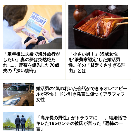
下の子が産まれたとき、妻は仕事を辞めた。その後は
「家のことに支障がない程度にパートで働いてきた」の
が妻の人生。家事育児は、妻にほとんど任せていたとマ
サノリさんも認めている。
「分業するしかなかったんですよ。うちはふたりとも地
「定年後に夫婦で海外旅行が
「小さい男！」35歳女性
方出身で頼れる親戚もいなかった。僕は仕事をして稼い
したい」妻の夢は突然絶た
を“浪費家認定”した婚活男
でくる、妻は家庭を運営していく。それがいいと思って
れ……。貯蓄を優先した70歳
性。その「貧乏くさすぎる理
夫の「深い後悔」
由」とは
いた。もちろん、子どものことはきちんと向き合ってき
たつもりです。でもその分、妻への気配りが足りなかっ
たと言われれば否定はできません」
婚活男の“気の利いた会話ができるオレ”アピー
ルが不快！ ドン引き発言に傷つくアラフィフ
女性
よくあるパターンだと言ってしまえばそれまでだ。だが
マサノリさんは家庭を愛していた。酔って帰ることも
「高身長の男性」がトラウマに……。結婚話で
多々あったが、長女が骨折したときは社内の重要な会議
キレた185センチの彼氏が言った「恐怖の一
を早退して病院に駆けつけた。「非常時」にはいつも家
言」