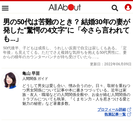
男の50代は苦難のとき？ 結婚30年の妻が
発した“驚愕の4文字”に「今さら言われて
も…」
50代後半、子どもは成長し、うれしい反面で自立は寂しくもある。「定
年後」も見えてくる。ただでさえ複雑な気持ちを抱える50代男性に、妻
からの積年のカウンターパンチが待ち受けていたら……。
更新日：
2022年06月09日
亀山 早苗
人間関係 ガイド
どうして男女は愛し合い、憎み合うのか。日々、取材を重ねつ
つ男女関係について記事や本に書きつづっている。近年は家
族・友人・職場などの人間関係全般や、お金が絡む人間関係の
トラブルについても執筆。『くまモン力－人を惹きつける愛と
魅力の秘密』など著書多数。
プロフィール詳細
執筆記事一覧