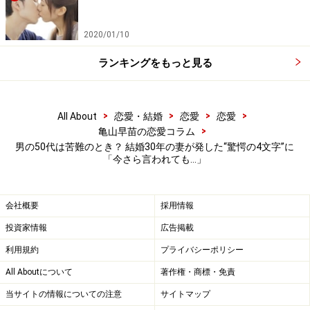
いんですが、その間、僕が変われば妻の考えも変わるか
もしれないとのことでした」
2020/01/10
それを聞いて、なんとか離婚は免れたいと思う一方で、
ランキングをもっと見る
30年という長い時間を、そんなふうにバッサリ斬ろうと
するのなら、それでもかまわないと思うようにもなって
>
>
>
>
All About
恋愛・結婚
恋愛
恋愛
いる。
>
亀山早苗の恋愛コラム
男の50代は苦難のとき？ 結婚30年の妻が発した“驚愕の4文字”に
「どうやら妻には、親の遺産が入ったみたいなんです
「今さら言われても…」
よ。だから離婚してこれまでの財産を折半すれば、遺産
と合わせて暮らしていけるという算段があるんじゃない
会社概要
採用情報
でしょうか。『おとうさん、ひとりになったら寂しいん
投資家情報
広告掲載
じゃない？』と娘は言いますが、妻の本心を知ってしま
利用規約
プライバシーポリシー
うと信頼感がガラガラと崩れてしまった」
All Aboutについて
著作権・商標・免責
今のところ、妻とはこれまで通りの生活を送っている。
当サイトの情報についての注意
サイトマップ