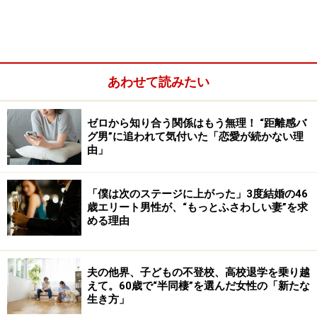
あわせて読みたい
ゼロから知り合う関係はもう無理！ “距離感バ
グ男”に追われて気付いた「恋愛が続かない理
由」
「僕は次のステージに上がった」3度結婚の46
歳エリート男性が、“もっとふさわしい妻”を求
める理由
「それだけ大人になったということですが、娘ふたりが
離れていくのはやはり寂しい。今後はもう妻と手を取り
合って生きていくしかないんだなと思ったときの妻の衝
夫の他界、子どもの不登校、高校退学を乗り越
えて。60歳で“半同棲”を選んだ女性の「新たな
撃発言ですから、本当にびっくりしました」
生き方」