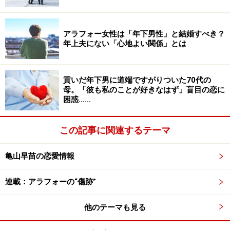
族を優先させた。
アラフォー女性は「年下男性」と結婚すべき？
「それではいけなかったのか」
年上夫にない「心地よい関係」とは
マサノリさんは落ち込んだ。
貢いだ年下男に道端ですがりついた70代の
母。「彼も私のことが好きなはず」盲目の恋に
困惑……
妻の言い分に、どこか腹が立つ
この記事に関連するテーマ
「非常時しか寄り添ってくれなかった」
亀山早苗の恋愛情報
それが妻の言い分だ。子どもはかわいかったが、幼子を
ふたり抱えているとき、妻は心がすり減っていた。
連載：アラフォーの“傷跡”
「たまには子どもを見ていてほしい。休憩したいと必死
他のテーマも見る
に訴えても、あなたは週末、ゴルフに出かけた。そのと