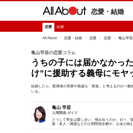
恋愛・結婚
恋愛
結婚
All About
恋愛・結婚
恋愛
恋愛
亀山早苗
亀山早苗の恋愛コラム
うちの子には届かなかった
け”に援助する義母にモヤ
結婚したら、配偶者の実家や親戚も「家族」と考えるのが一般
いる。
亀山 早苗
人間関係 ガイド
どうして男女は愛し合い、憎み合うのか。日々、
族・友人・職場などの人間関係全般や、お金が絡
魅力の秘密』など著書多数。