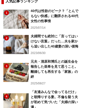
人気記事ランキング
40代は性欲のピーク？「とんで
1
もない快感」に翻弄される40代
女性の性事情
2025/07/14
夫婦間でも絶対に「言ってはい
2
けない言葉」だった…夫を家か
ら追い出した40歳妻の深い後悔
2023/06/30
元夫・清原和博氏との誕生会を
3
報告した亜希を見て思うこと。
離婚しても再生する「家族」の
絆
2025/08/27
「友達みんなで会ってるだけ」
4
と朝帰りする妻。不倫を疑う夫
が初めて気づいた「夫婦の深い
溝」