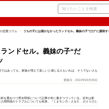
の恋愛コラム
うちの子には届かなかったランドセル。義妹の子“だけ”に援助す
ランドセル。義妹の子“だ
ッ
的ではあっても、家族が増えて楽しいと感じる人もいれば、そうでない人も
更新日：2022年03月30日
取材を重ねつつ男女関係について記事や本に書きつづっている。近年は家
む人間関係のトラブルについても執筆。『くまモン力－人を惹きつける愛と
...続きを読む