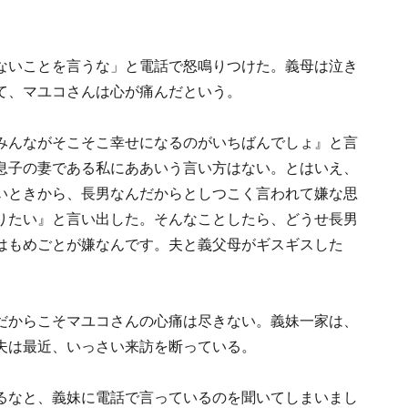
ないことを言うな」と電話で怒鳴りつけた。義母は泣き
て、マユコさんは心が痛んだという。
みんながそこそこ幸せになるのがいちばんでしょ』と言
息子の妻である私にああいう言い方はない。とはいえ、
いときから、長男なんだからとしつこく言われて嫌な思
りたい』と言い出した。そんなことしたら、どうせ長男
はもめごとが嫌なんです。夫と義父母がギスギスした
だからこそマユコさんの心痛は尽きない。義妹一家は、
夫は最近、いっさい来訪を断っている。
るなと、義妹に電話で言っているのを聞いてしまいまし