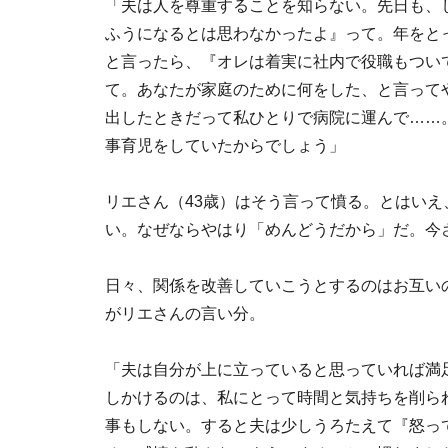
「夫は人を尊重することを知らない。先日も、
ふうになるとは思わなかったよ』って。年をと
と言ったら、『オレは着実に社内で役職もつい
て。あなたが家庭のために何をした、と言って
出したときだって私ひとりで病院に運んで……
事育児をしていたからでしょう」
リエさん（43歳）はそう言って憤る。とはい
い。なぜならやはり「めんどうだから」だ。今
日々、関係を改善していこうとするのはお互い
がリエさんの言い分。
「夫は自分が上に立っていると思っていれば満
しかけるのは、私にとって時間と気持ちを削ら
事もしない。すると夫は少しうろたえて『怒っ