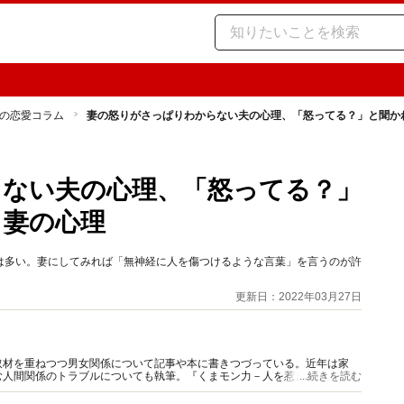
の恋愛コラム
妻の怒りがさっぱりわからない夫の心理、「怒ってる？」と聞か
らない夫の心理、「怒ってる？」
く妻の心理
は多い。妻にしてみれば「無神経に人を傷つけるような言葉」を言うのが許
更新日：2022年03月27日
取材を重ねつつ男女関係について記事や本に書きつづっている。近年は家
む人間関係のトラブルについても執筆。『くまモン力－人を惹きつける愛と
...続きを読む