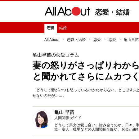
恋愛・結婚
恋愛
結婚
All About
恋愛・結婚
恋愛
恋愛
亀山早苗
亀山早苗の恋愛コラム
妻の怒りがさっぱりわか
と聞かれてさらにムカつ
「どうして妻がいつも怒っているのかわからない」とこぼす夫
せないのだが……。
亀山 早苗
人間関係 ガイド
どうして男女は愛し合い、憎み合うのか。日々、
族・友人・職場などの人間関係全般や、お金が絡
魅力の秘密』など著書多数。