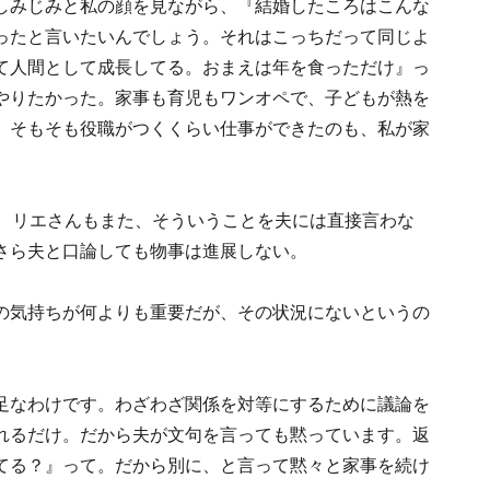
しみじみと私の顔を見ながら、『結婚したころはこんな
ったと言いたいんでしょう。それはこっちだって同じよ
て人間として成長してる。おまえは年を食っただけ』っ
やりたかった。家事も育児もワンオペで、子どもが熱を
。そもそも役職がつくくらい仕事ができたのも、私が家
え、リエさんもまた、そういうことを夫には直接言わな
さら夫と口論しても物事は進展しない。
の気持ちが何よりも重要だが、その状況にないというの
足なわけです。わざわざ関係を対等にするために議論を
れるだけ。だから夫が文句を言っても黙っています。返
てる？』って。だから別に、と言って黙々と家事を続け