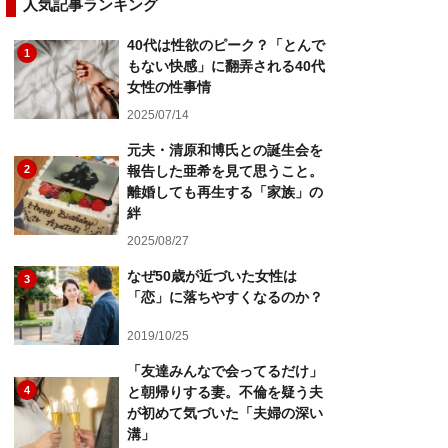
人気記事ランキング
40代は性欲のピーク？「とんで
1
もない快感」に翻弄される40代
女性の性事情
2025/07/14
元夫・清原和博氏との誕生会を
2
報告した亜希を見て思うこと。
離婚しても再生する「家族」の
絆
2025/08/27
なぜ50歳が近づいた女性は
3
「恋」に落ちやすくなるのか？
2019/10/25
「友達みんなで会ってるだけ」
4
と朝帰りする妻。不倫を疑う夫
が初めて気づいた「夫婦の深い
溝」