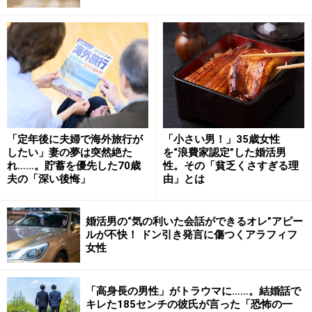
「髪も肌も手入れが行き届いている感じでしたね。そう
いえば彼女の実家も裕福だったから、そうやってお金に
困らない人生を歩んでいるんだろうなと思いました」
B子は29歳のときに駆け込みで結婚して退職。ところが
夫の浮気が発覚して一児をもうけたが4年で離婚、苦労
「定年後に夫婦で海外旅行が
「小さい男！」35歳女性
したものの再就職し、今は近所に住む実母の手を借りな
したい」妻の夢は突然絶た
を“浪費家認定”した婚活男
がら、子どもとふたりで暮らしている。
れ……。貯蓄を優先した70歳
性。その「貧乏くさすぎる理
夫の「深い後悔」
由」とは
「つきあっている人がいるけど、結婚は当分しないと言
っていました。子どものことを考えると結婚する気には
婚活男の“気の利いた会話ができるオレ”アピー
ルが不快！ ドン引き発言に傷つくアラフィフ
なれない、と」
女性
そしてC子は30歳で結婚退職したが、子どもに恵まれ
「高身長の男性」がトラウマに……。結婚話で
ず、不妊治療にあけくれた10年だったという。夫との関
キレた185センチの彼氏が言った「恐怖の一