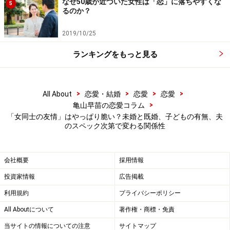
なぜ50歳が近づいた女性は「恋」に落ちやすくな
5
かった。すでに妻にバレており、何度か警告されている
るのか？
のだが、別れられずに苦しんでいるようだった。
2019/10/25
そしてＣ子の夫は浮気している。不妊治療をしながら、
ランキングをもっと見る
浮気しているとわかっている夫にすがるしかなかった彼
女は「とにかく惨めだった」と振り返った。
>
>
>
>
All About
恋愛・結婚
恋愛
恋愛
>
亀山早苗の恋愛コラム
「私は私で、母が病気がちの上、少し認知症が入ってき
「女同士の友情」はやっぱり脆い？未婚と既婚、子どもの有無、夫
ている。物忘れがひどくて、私はひたすらイライラして
のスペック次第で変わる関係性
いるんです。今後、ひとりにしておけないので、施設に
入れるのか私が面倒を見続けるのか悩んでいるところ。
会社概要
採用情報
みんな自分の本音をさらしたら、急に乾杯したときより
投資家情報
広告掲載
親近感がわいて、もう一回、乾杯しました」
利用規約
プライバシーポリシー
All Aboutについて
著作権・商標・免責
誰もが、「私はそこそこ幸せだ」と思うようにしながら
生きているものなのかもしれない。選ばなかった人生に
当サイトの情報についての注意
サイトマップ