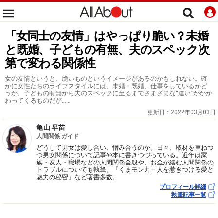
「女同士の友情」はやっぱり脆い？未婚
と既婚、子どもの有無、夫のスペック次
第で変わる関係性
女の友情というと、脆いものというイメージがあるのかもしれない。確
かに女性たちのライフスタイルには、未婚・既婚、仕事をしているかど
うか、子どもの有無から夫のスペックに至るまでさまざまな“違い”がかか
わってくるものだが……
更新日：
2022年03月03日
亀山 早苗
人間関係 ガイド
どうして男女は愛し合い、憎み合うのか。日々、取材を重ねつ
つ男女関係について記事や本に書きつづっている。近年は家
族・友人・職場などの人間関係全般や、お金が絡む人間関係の
トラブルについても執筆。『くまモン力－人を惹きつける愛と
魅力の秘密』など著書多数。
プロフィール詳細
執筆記事一覧