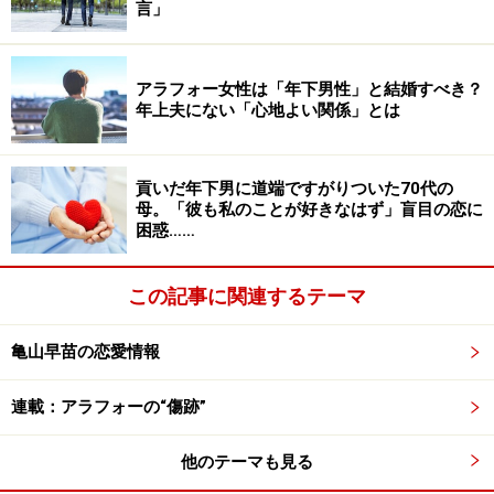
係も良好とはいえないようだ。
言」
「夫は子どもがいなくてもいいじゃないかと言ったけ
アラフォー女性は「年下男性」と結婚すべき？
ど、彼女がどうしてもほしかったみたい。子どもがいる
年上夫にない「心地よい関係」とは
人が羨ましいとA子、B子にさんざん言ってましたね」
貢いだ年下男に道端ですがりついた70代の
誰もが「こんな人生になるとは思っていなかった」と口
母。「彼も私のことが好きなはず」盲目の恋に
を揃えたという。人は常に選択と決断を繰り返して生き
困惑……
ている。だが、「あのとき、こうしていれば」という思
いはいつでもつきまとうものなのかもしれない。
この記事に関連するテーマ
「それでもまあ、元気で食べていけるんだし、ひどい目
亀山早苗の恋愛情報
にあっているわけでもないし、幸せだよねと4人で乾杯
したんです」
連載：アラフォーの“傷跡”
他のテーマも見る