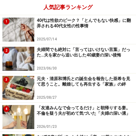
幸せそうに見えても……それぞれの本音
人気記事ランキング
ところがいろいろ話しているうちに、だんだんみんなの
40代は性欲のピーク？「とんでもない快感」に翻
1
本音が透けて見えてきたとカヨさんは言う。
弄される40代女性の性事情
「経済的に恵まれていて子どもたちも“いい子”と本人が
2025/07/14
認めているA子は、私も含めて3人から羨ましがられて、
夫婦間でも絶対に「言ってはいけない言葉」だっ
2
た…夫を家から追い出した40歳妻の深い後悔
最初はニコニコしていたんです。でも少し酔ってきた
ら、『私はあの男と、あの男の母親は一生、許さないん
2023/06/30
だ』と言い出した。どうやら夫はけっこう口うるさいみ
元夫・清原和博氏との誕生会を報告した亜希を見
3
たい。『おまえがいい暮らしをできるのは誰のおかげか
て思うこと。離婚しても再生する「家族」の絆
な』なんていう発言をちらちらするらしいんです。近所
2025/08/27
に住む義母がまた、突然、家にやってきては『あら、ず
いぶん散らかってるのねえ』なんて言う人だそう。そう
「友達みんなで会ってるだけ」と朝帰りする妻。
4
不倫を疑う夫が初めて気づいた「夫婦の深い溝」
なんだ、大変だねえと思わず同情しちゃいました」
2026/01/23
B子が今つきあっているのは、既婚者だということもわ