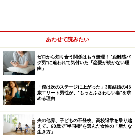
あわせて読みたい
ゼロから知り合う関係はもう無理！ “距離感バ
グ男”に追われて気付いた「恋愛が続かない理
由」
「私は今もその会社に勤めていて独身。つまり、何も変
わってないんです。父を見送って、今は70歳の母とふた
「僕は次のステージに上がった」3度結婚の46
歳エリート男性が、“もっとふさわしい妻”を求
りで暮らしています」
める理由
友人のA子は、25歳のとき他社のエリート男性と結婚し
て退職。今は都内の高級マンションに住み、私立中学に
夫の他界、子どもの不登校、高校退学を乗り越
えて。60歳で“半同棲”を選んだ女性の「新たな
通う息子と小学生の娘がいる。
生き方」