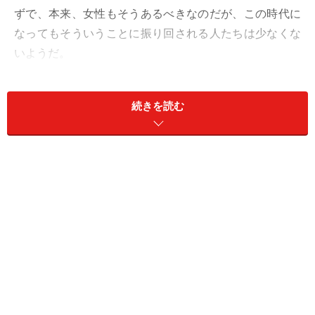
ずで、本来、女性もそうあるべきなのだが、この時代に
なってもそういうことに振り回される人たちは少なくな
いようだ。
続きを読む
女40歳、いろいろ持っている人と持ってい
ない人と
「当たり前ですが、10年ぶりに昔の友だちに会って、い
ろいろな生き方があるなと痛感しました」
しみじみとした口調でそう言うのは、カヨさん（40歳）
だ。同窓会的に会ったのは、新卒で就職したときの同期
たち。