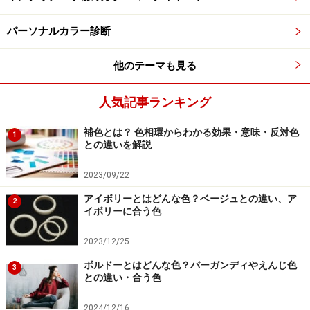
ルネックレスとベージュのトートバッグを合わせていま
パーソナルカラー診断
す。
他のテーマも見る
■ブルーのコサージュを、ネイビーのジャケット＆ブル
ーのスカートに
人気記事ランキング
補色とは？ 色相環からわかる効果・意味・反対色
1
出典：
WEAR
との違いを解説
ブルーのコサージュとネイビーのジャケットは、ひとつ
2023/09/22
前にご紹介したアイテムと色違い。このコーディネート
アイボリーとはどんな色？ベージュとの違い、ア
2
のようにジャケットとスカートを色違いにすると、やや
イボリーに合う色
カジュアルな印象になります。繊細なプリーツ加工を施
2023/12/25
し、ふんわり軽やかに仕上げたサテンスカートは、動く
ボルドーとはどんな色？バーガンディやえんじ色
たびにひらひらと揺れるシルエットが上品です。アクセ
3
との違い・合う色
サリーは、コサージュのみですが、ブラウスにパール調
のボタンがついています。
2024/12/16