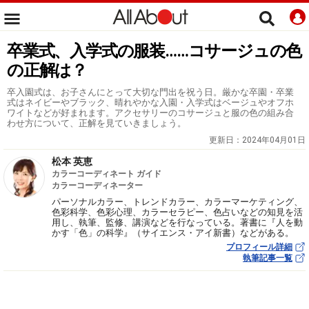
卒業式、入学式の服装……コサージュの色
の正解は？
卒入園式は、お子さんにとって大切な門出を祝う日。厳かな卒園・卒業
式はネイビーやブラック、晴れやかな入園・入学式はベージュやオフホ
ワイトなどが好まれます。アクセサリーのコサージュと服の色の組み合
わせ方について、正解を見ていきましょう。
更新日：
2024年04月01日
松本 英恵
カラーコーディネート ガイド
カラーコーディネーター
パーソナルカラー、トレンドカラー、カラーマーケティング、
色彩科学、色彩心理、カラーセラピー、色占いなどの知見を活
用し、執筆、監修、講演などを行なっている。著書に『人を動
かす「色」の科学』（サイエンス・アイ新書）などがある。
プロフィール詳細
執筆記事一覧