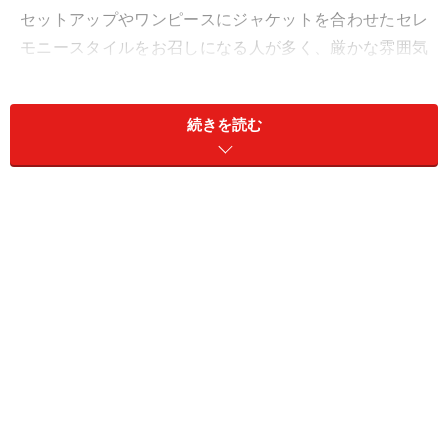
セットアップやワンピースにジャケットを合わせたセレ
モニースタイルをお召しになる人が多く、厳かな雰囲気
の卒園・卒業式はネイビーやブラック、晴れやかな雰囲
気の入園・入学式はベージュやオフホワイト、パステル
続きを読む
カラーというように、好まれる色に違いがあります。そ
のため、2通りのセレモニースタイルを用意しておくと
安心ですが、園や学校によっては、服装が簡略化される
ケースもあり、普段着ている服や小物を上手に組み合わ
せるケースも見られます。