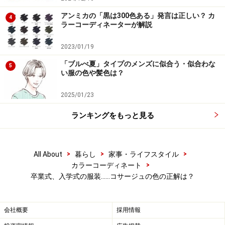
アンミカの「黒は300色ある」発言は正しい？ カ
4
ラーコーディネーターが解説
入学式のコサージュの色は？
2023/01/19
晴れやかな雰囲気の入園・入学式は、ベージュ、オフホ
「ブルべ夏」タイプのメンズに似合う・似合わな
5
い服の色や髪色は？
ワイト、パステルカラーなど明るい色が好まれます。華
美にならないよう、上品な装いを心がけたいものです。
2025/01/23
卒園・卒業式と同じように、鮮やかな赤やオレンジ、濃
ランキングをもっと見る
いピンク、黒っぽいコサージュは、避けた方がよいでし
ょう。
桜のような淡いピンク、優しげなコーラルピン
ク、パステルカラー、ベージュ、オフホワイト、グレー
>
>
>
All About
暮らし
家事・ライフスタイル
など、服の色と適度なコントラストを描くコサージュが
>
カラーコーディネート
おすすめです。
卒業式、入学式の服装……コサージュの色の正解は？
また、服の素材との相性も重要です。入園・入学式の方
会社概要
採用情報
が軽やかな薄い素材が使われる傾向があるので、ブーケ