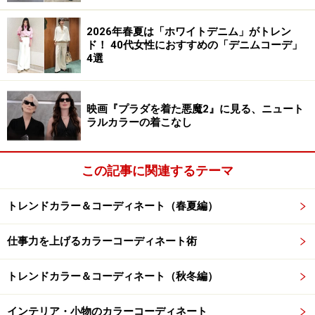
て、色彩に奥行きが感じられます。ネイビーのパンツス
ーツは、Vネックノーカラージャケットとタックテーパ
2026年春夏は「ホワイトデニム」がトレン
ド！ 40代女性におすすめの「デニムコーデ」
ードパンツの組み合わせ。センターに細かめのピンタッ
4選
クを施した白いブラウスをインして、3連パールネック
レス、グレーのハンドバッグを合わせています。
映画『プラダを着た悪魔2』に見る、ニュート
ラルカラーの着こなし
■ベージュのコサージュを、ブラックのジャケット＆ワ
ンピースに
この記事に関連するテーマ
出典：
WEAR
トレンドカラー＆コーディネート（春夏編）
ベージュのコサージュは、光沢のあるサテンの生地にフ
仕事力を上げるカラーコーディネート術
ェイクパールとビジューモチーフがついています。ブラ
ックのジャケットとワンピースは、胸元をシャープに見
トレンドカラー＆コーディネート（秋冬編）
せる1ボタンノーカラージャケットと首元のギャザーが
エレガントなワンピースの組み合わせ。2連ロングパー
インテリア・小物のカラーコーディネート