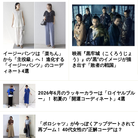
ちすぎるのは得策ではありません。また、コサージュを
黒っぽい色にすると、喪のイメージになりがちです。鮮
やかな赤やオレンジ、濃いピンク、黒っぽいコサージュ
は、避けた方がよいでしょう。
卒園・卒業式のコサージュの色は、ベージュ系、明るめ
イージーパンツは「楽ちん」
映画『黒牢城（こくろうじょ
のブルー系、落ち着いたサーモンピンク、オフホワイト
から「主役級」へ！ 進化する
う）』の“黒”のイメージが描
などがおすすめです。
それでは、具体的なコーディネー
「イージーパンツ」のコーデ
き出す「敗者の戦国」
トの例を見ていきましょう。
ィネート4選
■淡いピンクのコサージュを、ネイビーのパンツスーツ
2026年6月のラッキーカラーは「ロイヤルブル
に
ー」！ 初夏の「開運コーディネート」4選
出典：
WEAR
「ポロシャツ」が今っぽくアップデートされて
再ブーム！ 40代女性の“正解コーデ”は？
淡いピンクのコサージュは、異素材の組み合わせによっ