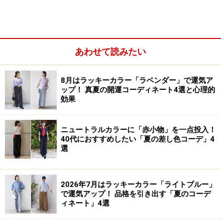
あわせて読みたい
小物は、パールのアクセサリーとコサージュをつけるの
が一般的で、特にコサージュは、服の色や素材との組み
8月はラッキーカラー「ラベンダー」で運気ア
ップ！ 真夏の開運コーディネート4選と心理的
合わせ方が重要になってきます。今回は、卒入式の服装
効果
とコサージュのカラーコーディネートを見ていきましょ
う。
ニュートラルカラーに「赤小物」を一点投入！
40代におすすめしたい「夏の差し色コーデ」4
選
卒園・卒業式のコサージュの色は？
卒園・卒業式は、華美になりすぎないようにという配慮
2026年7月はラッキーカラー「ライトブルー」
で運気アップ！ 品格を引き出す「夏のコーデ
から、ネイビー、ブラックなど、ダークカラーのセレモ
ィネート」4選
ニースーツが好まれます。そのため、コサージュが目立