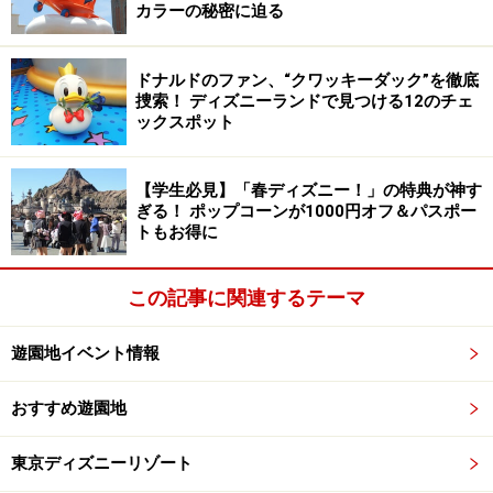
カラーの秘密に迫る
ミニーマウス＆フレンズが元気にご挨拶!!
ドナルドのファン、“クワッキーダック”を徹底
捜索！ ディズニーランドで見つける12のチェ
なお、以下の3つの期間で内容が変わります。
ックスポット
【1月18日（火）～2月13日（日）】
【学生必見】「春ディズニー！」の特典が神す
テーマ：陽気なミニーマウス……「ミニー・オー！ ミニ
ぎる！ ポップコーンが1000円オフ＆パスポー
ー」の音楽やコスチュームで登場
トもお得に
【2月14日（月）～3月1日（火）】
この記事に関連するテーマ
テーマ：夢見るミニーマウス……「ディズニー・プリンセ
ス・デイズ」の音楽やコスチュームで登場
遊園地イベント情報
おすすめ遊園地
【3月2日（水）～3月30日（水）】
テーマ：情熱的なミニーマウス……「ディズニー夏祭り」
東京ディズニーリゾート
の音楽やコスチュームで登場