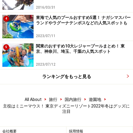
2016/03/31
東海で人気のプールおすすめ5選！ ナガシマスパー
4
ランドやラグーナテンボスなどの人気スポットも
パレードの最後尾には車に乗ったグーフィー
2023/07/11
●カストーディアルアート
関東のおすすめ10大レジャープールまとめ！ 東
5
京、神奈川、埼玉、千葉の人気スポット
パレードの前には、パレードルート各所でカストーディ
アルアート、つまり、水で描くディズニーキャラクター
2023/07/12
の絵を見ることができます。デザインはもちろんミニー
ランキングをもっと見る
マウス（日・場所によって登場しない場合もあり）。
>
>
>
>
All About
旅行
国内旅行
遊園地
カストーディアルアートキャストがやって来て描いてくれま
す
主役はミニーマウス！ 東京ディズニーリゾート2022年冬はグッズに
注目
会社概要
採用情報
最初は円だけだったところにミニーマウスのリボンが