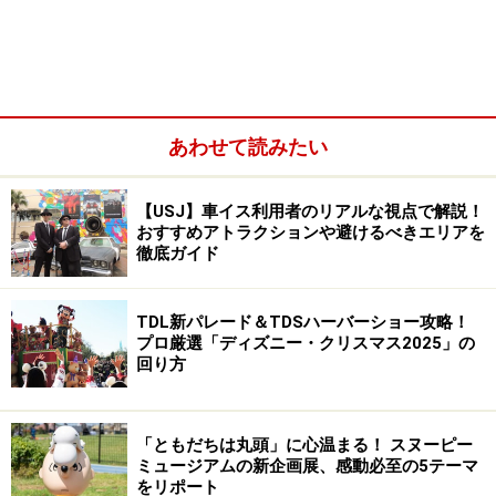
あわせて読みたい
【USJ】車イス利用者のリアルな視点で解説！
【2】東京ディズニーシー「ミニー＆フレンズのハーバ
おすすめアトラクションや避けるべきエリアを
ーグリーティング：トータリー・ミニーマウス」
徹底ガイド
■「トータリー・ミニーマウス」スペシャルメニュー
TDL新パレード＆TDSハーバーショー攻略！
【3】東京ディズニーランドのスペシャルメニュー
プロ厳選「ディズニー・クリスマス2025」の
回り方
【4】東京ディズニーシーのスペシャルメニュー
【5】2パーク共通のスペシャルメニュー
「ともだちは丸頭」に心温まる！ スヌーピー
■「トータリー・ミニーマウス」のスペシャルグッズ
ミュージアムの新企画展、感動必至の5テーマ
をリポート
【6】2パーク共通のスペシャルグッズ