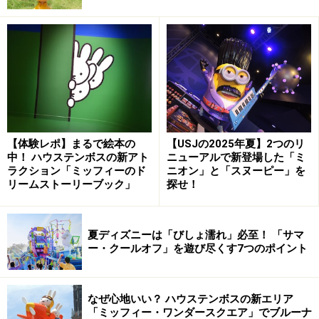
上の【1】～【6】をタップすれば、ご覧になりたい記事
に飛びますので、お好きなところからどうぞ。
【1】
東京ディズニーランド「ミニー＆フレ
ンズのグリーティングパレード：トータリ
【体験レポ】まるで絵本の
【USJの2025年夏】2つのリ
ー・ミニーマウス」
中！ ハウステンボスの新アト
ニューアルで新登場した「ミ
ラクション「ミッフィーのド
ニオン」と「スヌーピー」を
東京ディズニーランドのパレードルートでは、ミニーマ
リームストーリーブック」
探せ！
ウスをはじめとするディズニーの仲間たちが、これまで
東京ディズニーランドを彩ってきたエンターテインメン
夏ディズニーは「びしょ濡れ」必至！ 「サマ
トの音楽とコスチュームで挨拶に来てくれます。
ー・クールオフ」を遊び尽くす7つのポイント
【場所】パレードルート
なぜ心地いい？ ハウステンボスの新エリア
【上演】1日1～2回（約25分）
「ミッフィー・ワンダースクエア」でブルーナ