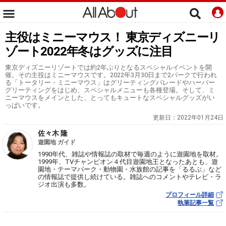
主役はミニーマウス！ 東京ディズニーリ
ゾート2022年冬はグッズに注目
東京ディズニーリゾートでは約2年ぶりとなるスペシャルイベントを開
催。その主役はミニーマウスです。2022年3月30日まで2パークで行われ
る「トータリー・ミニーマウス」はグリーティングパレードやハーバー
グリーティングをはじめ、スペシャルメニューも各種登場。そして、ミ
ニーマウスをメインとした、とってもキュートなスペシャルグッズがい
っぱいです。
更新日：
2022年01月24日
佐々木 隆
遊園地 ガイド
1990年代、雑誌や情報誌の取材で毎週のように遊園地を取材。
1999年、TVチャンピオン４代目遊園地王となったあとも、遊
園地・テーマパーク・動物園・水族館の記事を「るるぶ」など
の情報誌で提供し続けている。雑誌へのコメントやテレビ・ラ
ジオ出演も多数。
プロフィール詳細
執筆記事一覧