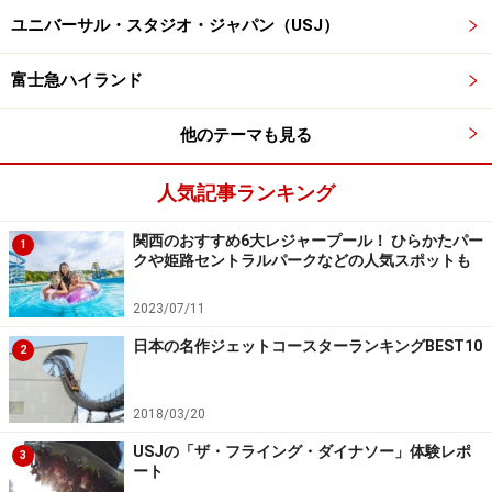
ユニバーサル・スタジオ・ジャパン（USJ）
パレードの先頭はチップ＆デールが陽気に踊りながら登場
富士急ハイランド
他のテーマも見る
赤い鼻で歯が2本のデールがこちらに手を振ってくれました
（チップは黒い鼻で歯が1本）
人気記事ランキング
関西のおすすめ6大レジャープール！ ひらかたパー
1
クや姫路セントラルパークなどの人気スポットも
続いてドナルドダックが車に乗ってやって来ます
2023/07/11
日本の名作ジェットコースターランキングBEST10
2
そして主役のミニーマウスがフロートに乗って登場します
2018/03/20
USJの「ザ・フライング・ダイナソー」体験レポ
3
ート
もちろんミッキーマウスも一緒にフロートに乗って