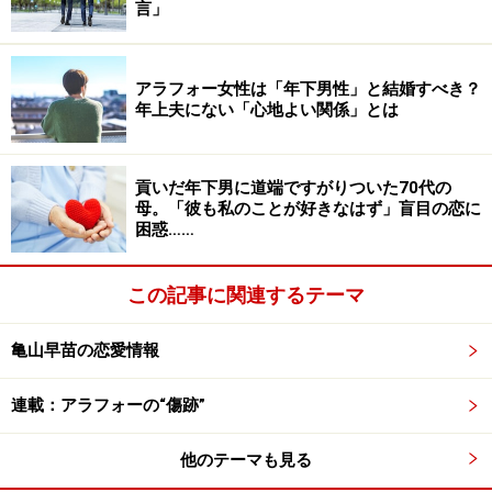
言」
った。それがミサさんの怒りに火をつけたのだ。
「ちゃんとやってよ。あなたは一家の主で、父親なんだ
アラフォー女性は「年下男性」と結婚すべき？
年上夫にない「心地よい関係」とは
からと言ったら、夫は『掃除するのが一家の主の役割
か』と逆ギレ。『だいたい、おまえはオレに指図しすぎ
なんだよ』とまで言い出して、『あなたがちゃんとやら
貢いだ年下男に道端ですがりついた70代の
ないからでしょ』と大げんか。子どもたちは怯えて部屋
母。「彼も私のことが好きなはず」盲目の恋に
困惑……
にこもってしまうし、夫は家を出て行ってしまうし。私
もばかばかしくなって大掃除は中止しました（笑）」
この記事に関連するテーマ
以前から、夫とどこか歯車がかみ合わないと感じていた
亀山早苗の恋愛情報
ミサさん。今回ばかりはきちんと話し合わないと、お互
いの距離が離れるばかりだと危機感を抱いたという。
連載：アラフォーの“傷跡”
他のテーマも見る
話し合いもしたがらない夫