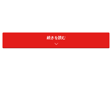
続きを読む
ミサさん（42歳）は結婚して12年。11歳と8歳の子を共
働きで育てている。夫は4歳年上だが、ふだんから家事
育児は「いいかげん」だという。
「本人はやっているつもりらしいけど、私から見ると適
当。見えるところが片付いていればいいでしょという感