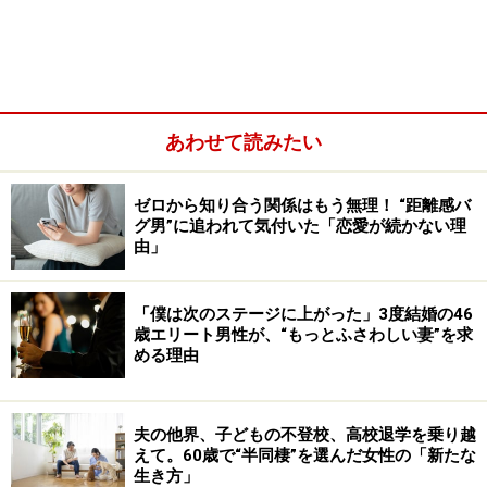
じだから、引き出しや物入れには雑然といろいろなもの
が入っている。それは片づけとは言わないと何度言って
もわかってくれない。そういうタイプです。最近では子
どもたちのほうがよほど片付けが上手になっています
あわせて読みたい
ね」
言われたからやる。そんな感じの家事育児なのだそう。
ゼロから知り合う関係はもう無理！ “距離感バ
グ男”に追われて気付いた「恋愛が続かない理
年末こそは夫に掃除で活躍してほしい。ミサさんはそう
由」
思っていた。
「僕は次のステージに上がった」3度結婚の46
歳エリート男性が、“もっとふさわしい妻”を求
める理由
夫の他界、子どもの不登校、高校退学を乗り越
えて。60歳で“半同棲”を選んだ女性の「新たな
生き方」