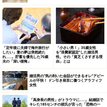
「ところが夫は、換気扇の掃除を頼んだら明らかに嫌そ
う。『オレ、アレルギーだから手が汚れるといけないん
「定年後に夫婦で海外旅行が
「小さい男！」35歳女性
だよ』とわけのわからないことを言い出して。毎年、夫
したい」妻の夢は突然絶た
を“浪費家認定”した婚活男
れ……。貯蓄を優先した70歳
性。その「貧乏くさすぎる理
は30日までびっちり仕事だから、かわいそうだと思って
夫の「深い後悔」
由」とは
私がやってきたんですが、21年は夫の会社も在宅ワーク
を取り入れたから、それなら時間があるでしょと思っ
婚活男の“気の利いた会話ができるオレ”アピー
た。それに夫が家事を積極的にやることは子どもたちに
ルが不快！ ドン引き発言に傷つくアラフィフ
女性
もいい影響がありますから」
そんなミサさんの思惑をよそに、夫は長い時間をかけて
「高身長の男性」がトラウマに……。結婚話で
キレた185センチの彼氏が言った「恐怖の一
換気扇の油を拭き取っただけで「終わったよ」とのたま