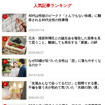
人気記事ランキング
40代は性欲のピーク？「とんでもない快感」に翻
1
弄される40代女性の性事情
揉めたのは年末26日。そして大晦日に至るまで、ミサさ
2025/07/14
んは夫と話し合えなかった。
元夫・清原和博氏との誕生会を報告した亜希を見
2
て思うこと。離婚しても再生する「家族」の絆
「一度、ちゃんと話そうよと言ったんですが、夫は仕事
があるからと部屋にこもり、食事まで家族と別にとって
2025/08/27
います。どうしてそこまでいじけちゃっているのかと部
なぜ50歳が近づいた女性は「恋」に落ちやすくな
3
屋の外から、ちょっと冗談交じりに尋ねてみたんです
るのか？
が、『神経を逆なでするようなことばかり言うな』っ
2019/10/25
て。いつまでたっても怒りが解けない」
「友達みんなで会ってるだけ」と朝帰りする妻。
4
不倫を疑う夫が初めて気づいた「夫婦の深い溝」
ミサさんは、こうなると相性が悪いとしか思えないと言
う。つきあっているときから、彼女のふとした一言で、
2026/01/23
夫が表情を変えることがあったのを思い出しているそう