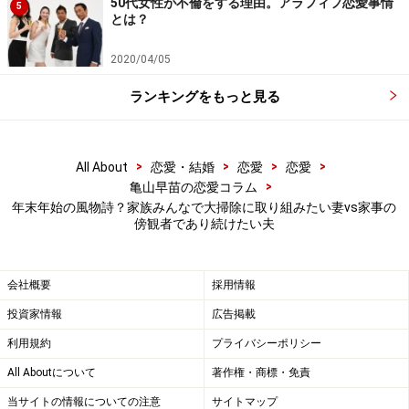
50代女性が不倫をする理由。アラフィフ恋愛事情
5
だ。
とは？
2020/04/05
「結婚自体が無理だったのかな、と。子どもがふたりい
て、家族で仲良くしたいだけなんです、私は。でも夫は
ランキングをもっと見る
自ら飛び込んできてくれない。いつも傍観者みたいな顔
をして、私と子どもたちをセットで眺めて、勝手にいじ
>
>
>
>
All About
恋愛・結婚
恋愛
恋愛
けてる。どうしたら家族がいいチームを組めるのか、夫
>
亀山早苗の恋愛コラム
に聞いてみたい」
年末年始の風物詩？家族みんなで大掃除に取り組みたい妻vs家事の
傍観者であり続けたい夫
笑顔で話していたミサさんの顔が曇る。明るく振る舞っ
てはいるが、実際には彼女も相当心が疲れているように
会社概要
採用情報
見えた。
投資家情報
広告掲載
利用規約
プライバシーポリシー
もしかしたら、夫は言いたいことを言ったら家族が崩壊
All Aboutについて
著作権・商標・免責
するかもしれないとまで思っているのかもしれない。ミ
サさんが常に明るく、何でも冗談混じりに言うことが、
当サイトの情報についての注意
サイトマップ