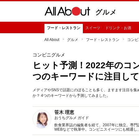
グルメ
フード・レストラン
スイーツ
ドリンク・お酒
All About
グルメ
フード・レストラン
コンビ
コンビニグルメ
ヒット予測！2022年の
つのキーワードに注目し
メディアやSNSで話題にのぼることも多く、ますます注目を集
か？ 4つのキーワードから予測してみました。
笹木 理恵
おうちグルメ ガイド
飲食業界誌の編集者を経て、2007年に独立。専
WEBなどで執筆中。コンビニスイーツにも精通し
来」への取り組みについても意欲的に取材活動を