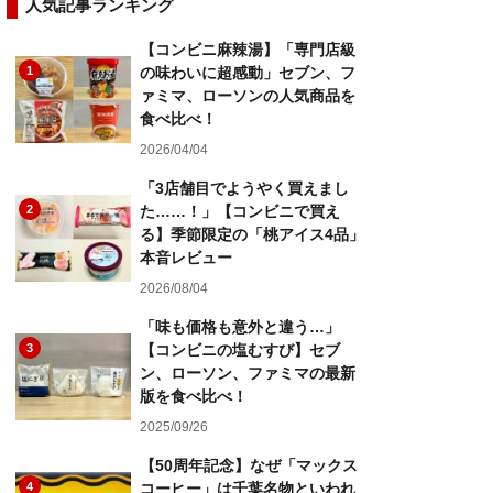
人気記事ランキング
【コンビニ麻辣湯】「専門店級
1
の味わいに超感動」セブン、フ
ァミマ、ローソンの人気商品を
食べ比べ！
2026/04/04
「3店舗目でようやく買えまし
2
た……！」【コンビニで買え
る】季節限定の「桃アイス4品」
本音レビュー
2026/08/04
「味も価格も意外と違う…」
3
【コンビニの塩むすび】セブ
ン、ローソン、ファミマの最新
版を食べ比べ！
2025/09/26
【50周年記念】なぜ「マックス
4
コーヒー」は千葉名物といわれ