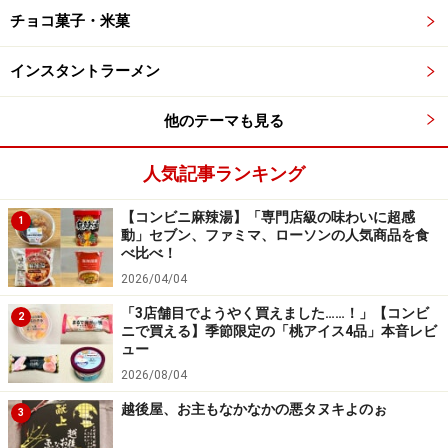
チョコ菓子・米菓
インスタントラーメン
他のテーマも見る
素材の香りがしっかり感じられる、リッチ
なアイス
人気記事ランキング
【コンビニ麻辣湯】「専門店級の味わいに超感
1
動」セブン、ファミマ、ローソンの人気商品を食
キャラメルアイスは甘すぎず苦すぎず、洋梨の繊細な香りを
べ比べ！
支えています
2026/04/04
「ピエール・エルメ」監修のスイーツは、食感と香りを
「3店舗目でようやく買えました……！」【コンビ
2
ニで買える】季節限定の「桃アイス4品」本音レビ
大事にした設計だと感じているのですが、このアイスも
ュー
まさに「すーっ」と消えていくなめらかな口どけと、鼻
2026/08/04
に抜けていく素材の香りや余韻を楽しめる商品でした。
越後屋、お主もなかなかの悪タヌキよのぉ
3
年末年始にゆっくり味わいたい、特別感のあるアイスだ