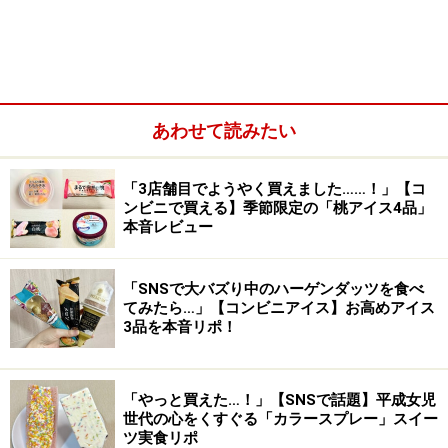
あわせて読みたい
ピスタチオとラズベリーは、フランス菓子では定番の組み合
わせ
「3店舗目でようやく買えました……！」【コ
ンビニで買える】季節限定の「桃アイス4品」
ピスタチオとラズベリーのアイスがマーブル状になって
本音レビュー
いて、淡い色合いも特徴的です。フランス菓子では定番
素材の組み合わせですが、アイスとなると新鮮な印象を
「SNSで大バズり中のハーゲンダッツを食べ
受けますね。
てみたら…」【コンビニアイス】お高めアイス
3品を本音リポ！
ミルクと調和した、まろやかな味わい
「やっと買えた…！」【SNSで話題】平成女児
世代の心をくすぐる「カラースプレー」スイー
ツ実食リポ