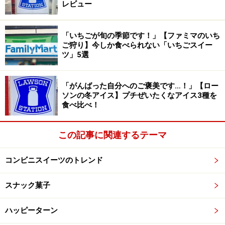
レビュー
一方、「キャラメル＆ポワール」は、個包装されている
ひと口アイス。パリッとしたキャラメルチョコのコーテ
「いちごが旬の季節です！」【ファミマのいち
ご狩り】今しか食べられない「いちごスイー
ィングの中に、キャラメル風味のアイスと洋梨のソース
ツ」5選
が包まれています。
「がんばった自分へのご褒美です…！」【ロー
キャラメルの甘みとコクのある味わいを楽しんだあと
ソンの冬アイス】プチぜいたくなアイス3種を
に、洋梨のフルーティーな香りが広がって、後味はさわ
食べ比べ！
やかです。
この記事に関連するテーマ
コンビニスイーツのトレンド
スナック菓子
ハッピーターン