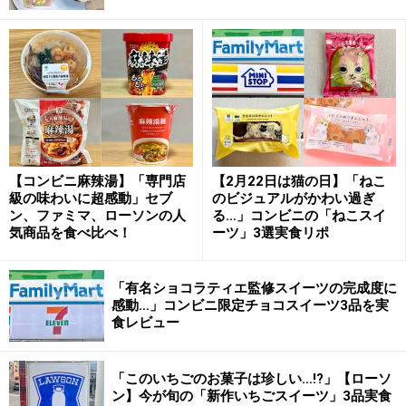
ジェラートではなくアイスクリームなので、ミルク感もしっ
かりと感じられます
ピスタチオの香ばしい風味を前面に出したアイスも多い
なか、こちらはミルクの風味と調和したまろやかな味わ
い。なめらかな口どけで、口に入れた瞬間、ピスタチオ
の香りがじわ～っと広がっていきます。ラズベリーの酸
味もマイルドで、ピスタチオの風味を引き立てていま
【コンビニ麻辣湯】「専門店
【2月22日は猫の日】「ねこ
級の味わいに超感動」セブ
のビジュアルがかわい過ぎ
す。
ン、ファミマ、ローソンの人
る…」コンビニの「ねこスイ
気商品を食べ比べ！
ーツ」3選実食リポ
中からフルーティーな洋梨ソースがとろ
「有名ショコラティエ監修スイーツの完成度に
り！
感動…」コンビニ限定チョコスイーツ3品を実
食レビュー
「このいちごのお菓子は珍しい…!?」【ローソ
ひと口サイズのアイスに、キャラメルと洋梨の香りが閉じ込
ン】今が旬の「新作いちごスイーツ」3品実食
められています