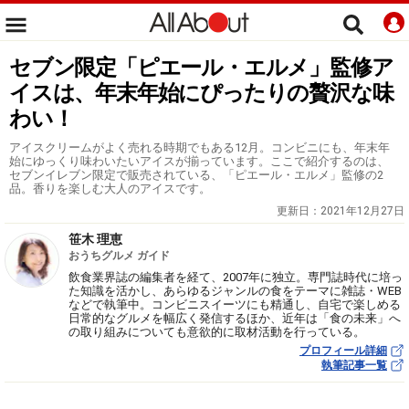
セブン限定「ピエール・エルメ」監修ア
イスは、年末年始にぴったりの贅沢な味
わい！
アイスクリームがよく売れる時期でもある12月。コンビニにも、年末年
始にゆっくり味わいたいアイスが揃っています。ここで紹介するのは、
セブンイレブン限定で販売されている、「ピエール・エルメ」監修の2
品。香りを楽しむ大人のアイスです。
更新日：
2021年12月27日
笹木 理恵
おうちグルメ ガイド
飲食業界誌の編集者を経て、2007年に独立。専門誌時代に培っ
た知識を活かし、あらゆるジャンルの食をテーマに雑誌・WEB
などで執筆中。コンビニスイーツにも精通し、自宅で楽しめる
日常的なグルメを幅広く発信するほか、近年は「食の未来」へ
の取り組みについても意欲的に取材活動を行っている。
プロフィール詳細
執筆記事一覧