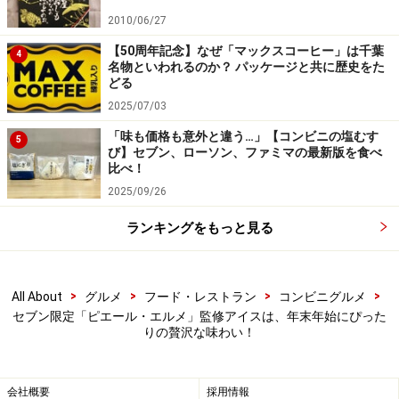
2010/06/27
と思いますよ！
【50周年記念】なぜ「マックスコーヒー」は千葉
4
名物といわれるのか？ パッケージと共に歴史をた
どる
＜最新のコンビニスイーツ記事＞
2025/07/03
セブンの人気シリーズから「冷凍チョコチップメロンパ
「味も価格も意外と違う…」【コンビニの塩むす
5
ン」が登場！温めるとサク＆ふわ＆とろ～に味変して楽
び】セブン、ローソン、ファミマの最新版を食べ
比べ！
しい
2025/09/26
クレームブリュレとティラミスのいいとこどり？ローソ
ン「ブリュレティラミスプリン」実食レポ
ランキングをもっと見る
※記事内容は執筆時点のものです。最新の内容をご確認くださ
い。
※メニューや料金などのデータは、取材時または記事公開時点で
>
>
>
>
All About
グルメ
フード・レストラン
コンビニグルメ
の内容です。
セブン限定「ピエール・エルメ」監修アイスは、年末年始にぴった
りの贅沢な味わい！
会社概要
採用情報