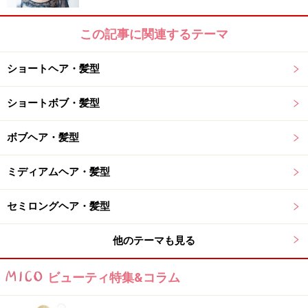
この記事に関連するテーマ
後ろ半分の毛を使って土台となるベースを作ります。頭
ショートヘア・髪型
のてっぺんを中心にＶの字に髪を分けとります。結び目
はつむじの上あたりの高い位置で作ると華やかさが増
ショートボブ・髪型
し、きれいに仕上がります。
ボブヘア・髪型
■
後ろの残りの毛をピンで留めます
ミディアムヘア・髪型
セミロングヘア・髪型
他のテーマも見る
ビューティ特集&コラム
後ろの土台以外の残った毛は、左右で二つに分けます。