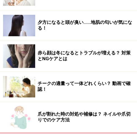
■
逆毛を立てる
夕方になると頭が臭い……地肌の匂いが気にな
る！
赤ら顔は冬になるとトラブルが増える？ 対策
とNGケアとは
毛先のボリュームをアップさせるため、毛束を少しとり
下に向かってとかすように逆毛を作ります。また、指で
チークの適量って一体どれくらい？ 動画で確
認！
ほぐしたりします。少ない毛束を丁寧にほぐしてあげる
のがポイントです。
爪が割れた時の対処や補修は？ ネイルや爪切
■
カチューシャをつける
りでのケア方法