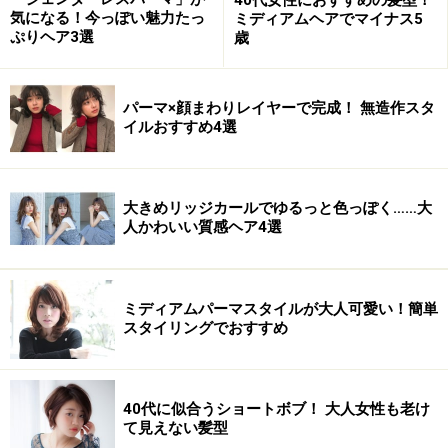
気になる！今っぽい魅力たっ
ミディアムヘアでマイナス5
■
カーラーをはずし両サイドの毛束を分けとります
ぷりヘア3選
歳
パーマ×顔まわりレイヤーで完成！ 無造作スタ
イルおすすめ4選
大きめリッジカールでゆるっと色っぽく……大
人かわいい質感ヘア4選
これくらいクセ付けができているとベストです。次に耳
のあたりを境い目に頭を前と後ろ2つに分けてスタイリ
ングしていきます。耳より前にある両サイドの毛束は邪
ミディアムパーマスタイルが大人可愛い！簡単
魔にならないように、分けとっておきましょう。
スタイリングでおすすめ
■
土台作り
40代に似合うショートボブ！ 大人女性も老け
て見えない髪型