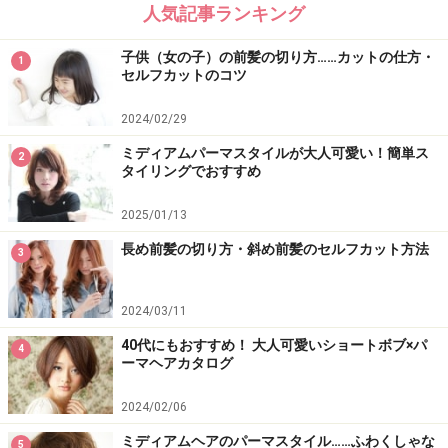
人気記事ランキング
子供（女の子）の前髪の切り方……カットの仕方・
1
セルフカットのコツ
2024/02/29
今回のヘアアクセサリーは「カチューシャ」色使いやデ
ミディアムパーマスタイルが大人可愛い！簡単ス
2
ザインをシックにまとめ、２本付けしてあげるととって
タイリングでおすすめ
も華やかですね。
2025/01/13
長め前髪の切り方・斜め前髪のセルフカット方法
■
完成
3
2024/03/11
40代にもおすすめ！ 大人可愛いショートボブ×パ
4
ーマヘアカタログ
トップのボリューム感がとっても華やかですね！このス
タイルであればお呼ばれのときでも主役のときでもどち
2024/02/06
らでも対応してくれます。耳まわりがスッキリとしてく
ミディアムヘアのパーマスタイル……ふわくしゃな
5