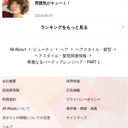
雰囲気がキュート！
るので、存在感のあるピアスなどをつけてあげてもさら
に美しく完成します。
2024/05/01
ランキングをもっと見る
>
>
>
>
All About
ビューティ
ヘア
ヘアスタイル・髪型
>
ヘアスタイル・髪型関連情報
華麗なるパーティアレンジヘア・PART１
会社概要
採用情報
投資家情報
広告掲載
※記事内容は執筆時点のものです。最新の内容をご確認くださ
い。
利用規約
プライバシーポリシー
All Aboutについて
著作権・商標・免責
次のページへ
1
/
2
当サイトの情報についての注意
サイトマップ
ヘルプ