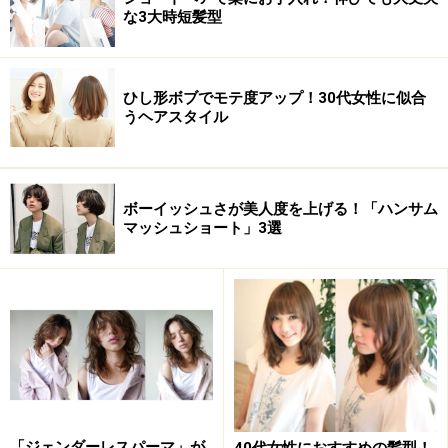
な3大時短髪型
ひし形ボブでモテ度アップ！30代女性に似合
■
カーラーで巻いてくせ付けします
うヘアスタイル
ボーイッシュさが美人度を上げる！「ハンサム
マッシュショート」3選
ホットカーラーを全体に10個くらい巻いてアレンジしや
すくくせ付けします。このときのポイントは、トップを
しっかりボリュームアップさせること。オールアップの
きれいなバランスの条件はトップにしっかりボリューム
があること！ですよ。
「ジェンダーレスパーマ」が
40代女性におすすめの髪型！