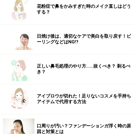
まず左の毛束をとり土台に向かって引き上げ、土台の結
花粉症で鼻をかみすぎた時のメイク直しはどう
び目の右横でねじって留めます。右側の毛束も土台の左
する？
横でピンで留めます。
えりあしの部分がたるむとやぼったく見えるので、しっ
かりテンションをかけてピンで留めましょう。
日焼け後は、適切なケアで美白を取り戻す！ピ
ーリングなどはNG!?
前半分をピンで留めます。
正しい鼻毛処理のやり方……抜くべき？ 剃るべ
き？
アイブロウが切れた！足りないコスメを手持ち
アイテムで代用する方法
耳より前に残っていた毛束も同じように土台の結び目の
横でねじって留めます。左右の毛を土台の中心の近くで
口周りが汚い？ファンデーションガ浮く時の原
留めると後でピンが隠れてすっきり見えますよ。
因と対策とは