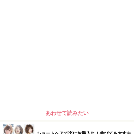
パーティアレンジヘア・オールアップ＆ハ
ーフアップ～ロング編
4月はなにかとパーティや式事が多い季節ですね、さら
にこれから暖かくなってくると結婚式のお呼ばれも増え
てきますね。そんな時自分でヘアアレンジできれば！と
思うことも多いのでは？
今回はこれさえ押さえておけば間違いなし！のオールア
ップ＆ハーフアップ、自分で簡単にできる華やかでかわ
いいアレンジテクニック・ロングヘアバージョンをお届
けいたします。
あわせて読みたい
■
さぁここから出発です！
ショートヘアで楽にお手入れ！伸びても大丈夫