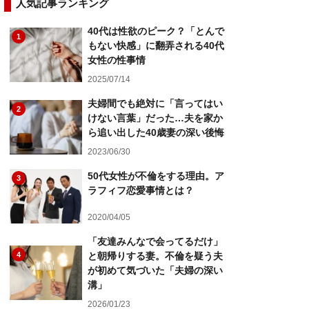
人気記事ランキング
40代は性欲のピーク？「とんで
1
もない快感」に翻弄される40代
女性の性事情
2025/07/14
夫婦間でも絶対に「言ってはい
2
けない言葉」だった…夫を家か
ら追い出した40歳妻の深い後悔
2023/06/30
50代女性が不倫をする理由。ア
3
ラフィフ恋愛事情とは？
2020/04/05
「友達みんなで会ってるだけ」
4
と朝帰りする妻。不倫を疑う夫
が初めて気づいた「夫婦の深い
溝」
2026/01/23