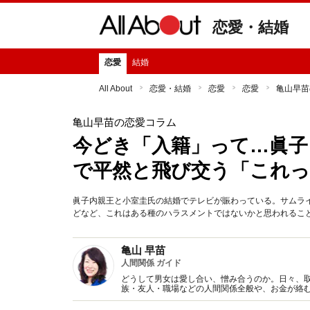
恋愛・結婚
恋愛
結婚
All About
恋愛・結婚
恋愛
恋愛
亀山早苗
亀山早苗の恋愛コラム
今どき「入籍」って…眞子
で平然と飛び交う「これ
眞子内親王と小室圭氏の結婚でテレビが賑わっている。サムラ
どなど、これはある種のハラスメントではないかと思われるこ
亀山 早苗
人間関係 ガイド
どうして男女は愛し合い、憎み合うのか。日々、
族・友人・職場などの人間関係全般や、お金が絡
魅力の秘密』など著書多数。