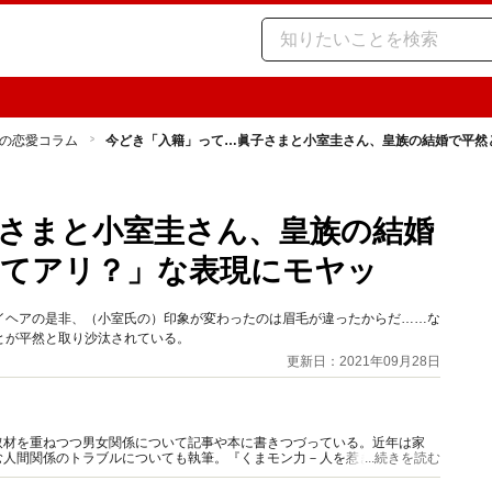
の恋愛コラム
今どき「入籍」って…眞子さまと小室圭さん、皇族の結婚で平然
さまと小室圭さん、皇族の結婚
ってアリ？」な表現にモヤッ
イヘアの是非、（小室氏の）印象が変わったのは眉毛が違ったからだ……な
とが平然と取り沙汰されている。
更新日：2021年09月28日
取材を重ねつつ男女関係について記事や本に書きつづっている。近年は家
む人間関係のトラブルについても執筆。『くまモン力－人を惹きつける愛と
...続きを読む