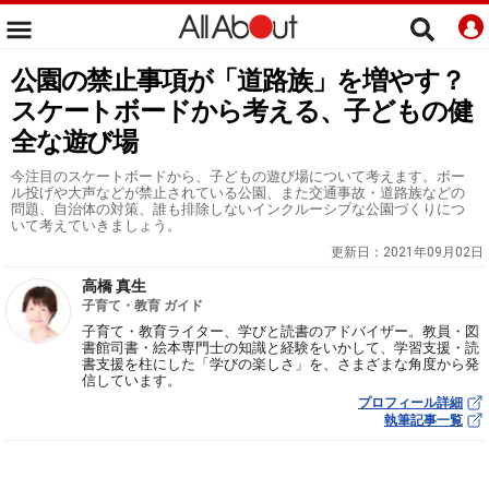
公園の禁止事項が「道路族」を増やす？
スケートボードから考える、子どもの健
全な遊び場
今注目のスケートボードから、子どもの遊び場について考えます。ボー
ル投げや大声などが禁止されている公園、また交通事故・道路族などの
問題、自治体の対策、誰も排除しないインクルーシブな公園づくりにつ
いて考えていきましょう。
更新日：
2021年09月02日
高橋 真生
子育て・教育 ガイド
子育て・教育ライター、学びと読書のアドバイザー。教員・図
書館司書・絵本専門士の知識と経験をいかして、学習支援・読
書支援を柱にした「学びの楽しさ」を、さまざまな角度から発
信しています。
プロフィール詳細
執筆記事一覧