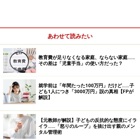
警察庁では、子ども交通安全情報として「
道路でやって
はいけません ローラースケート・スケートボード・キッ
クスケーターなど
」（2020年8月発行）をホームページ
に掲載していますし、多くの自治体でも、ホームページ
あわせて読みたい
や現地の看板などで、道路で遊ぶことの危険性について
訴えています。
教育費が足りなくなる家庭、ならない家庭……
その差は「児童手当」の使い方だった？
子ども交通安全情報「道路でやってはいけません ローラー
スケート・スケートボード・キックスケーターなど」（警視
庁・2020年8月発行）
就学前は「年間たった100万円」だけど……子
ども1人につき「3000万円」説の真相【FPが
解説】
けれども、公共の場や公道での問題や事故は、後を絶ち
ません。
【元教師が解説】子どもの反抗的な態度にイラ
2020年6月には世田谷区の交差点で、幼稚園に通う男の
イラ……「怒りのループ」を抜け出す親のメン
タル管理術
子が、スケートボードに腹ばいで乗っていて、自動車に