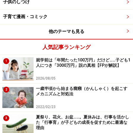
子供のしつけ
そして子どもには必ず、「公道・駐車場では遊ばない」
「車の近くにしゃがみこまない、立ち止まらない」とい
子育て漫画・コミック
うことを教えておきましょう。これには、自宅前や自宅
敷地内駐車場も含みます。子どもを車に乗せて、小さな
他のテーマも見る
子が運転手の死角に入ってしまうことを教えると効果的
人気記事ランキング
です。
就学前は「年間たった100万円」だけど……子ども1
1
また、スケートボードやキックスケーター、ボールなど
人につき「3000万円」説の真相【FPが解説】
について、遊んでいい場所・いけない場所を確認しまし
2026/08/05
ょう。特にスケートボードは、ヘルメット、ひじ・ひ
ざ・手首のプロテクターを使用すること。正式な競技で
一歳半頃から始まる癇癪（かんしゃく）を起こす
2
メカニズムと対処法
も、18歳以下は必ずヘルメットを着用します。
2022/02/23
特に小学生になると、保護者の目の届かない場所で遊ぶ
夏祭り、花火、お盆……。夏休みは、行事を活かし
3
ことも増えますが、時々は子どもの様子を見ることをお
た「行事育」が子どもの成長を促すために最適な
理由
すすめします。遊び場や遊び方について、注意した方が