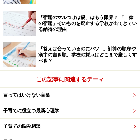
「宿題のマルつけは親」はもう限界？ 「一律
子どもが安全に遊ぶために、今すぐ親がで
の宿題」そのものを廃止する学校が出てきてい
きること
る納得の理由
現在、新型コロナウイルス感染症の感染拡大防止のた
「答えは合っているのにバツ…」計算の順序や
め、休園・休校になったり、公園そのものが使えなくな
漢字の書き順、学校の採点はどこまで厳しくす
ったりしています。それらが及ぼす、子どもの心身への
べき？
悪影響は確かに心配です。
この記事に関連するテーマ
けれども、路上での遊びは、自分の命だけでなく、他人
の命や大切なものも危険にさらします。スケートボード
言ってはいけない言葉
で歩行者にぶつかって怪我をさせてしまったり、投げた
ボールが何かを壊してしまったりしたときに、「子ども
子育てに役立つ最新心理学
だから」は通用しないということを、まずは保護者が認
子育ての悩み相談
識すべきです。