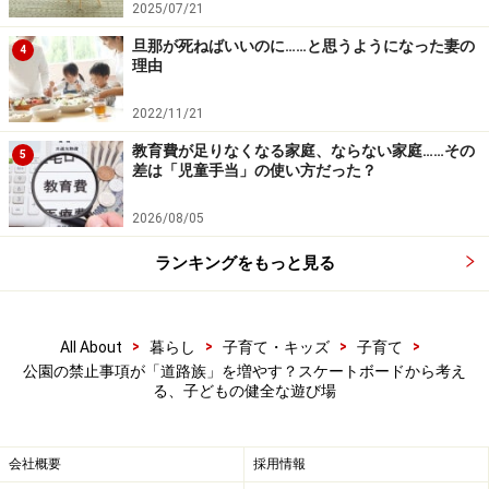
2025/07/21
いいことが見つかることがあるかもしれません。
旦那が死ねばいいのに……と思うようになった妻の
4
理由
遊ぶ場所がない！ 禁止事項と不審者の多い
2022/11/21
公園が「道路族」を増やす？
教育費が足りなくなる家庭、ならない家庭……その
5
差は「児童手当」の使い方だった？
近年では、住民の迷惑を顧みずに路上で遊んだり、騒い
だりすることをくり返す子どもたちとその保護者たちを
2026/08/05
指す「道路族」も関心を集めており、インターネット上
ランキングをもっと見る
に公開されている「
道路族マップ
」ではトラブルの情報
が共有されています。
>
>
>
>
All About
暮らし
子育て・キッズ
子育て
夜遅くまでの大騒ぎ、敷地内への侵入、自動車などの損
公園の禁止事項が「道路族」を増やす？スケートボードから考え
る、子どもの健全な遊び場
傷など、日常的に行われる道路族の迷惑行為が原因によ
り、引っ越しをしたり心身に不調をきたしたりしてしま
った人の体験談は、枚挙にいとまがありません。
会社概要
採用情報