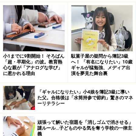
轢かれ亡くなりました。キックスケーターについても、
10歳以下の子どもが死傷する事故がくり返し発生してい
ます。
大人についても、スケートボードで夜間の駅前やオフィ
ス街の歩道を滑る人も多く、騒音・禁止区域への立ち入
り・路面や備品の損傷・ゴミの散らかしなど、各地で問
小1までに9割開始！ そろばん
駄菓子屋の疑問から簿記3級
題が相次いでいます。2021年3月には、錦帯橋（山口県
「超・早期化」の波。教育熱
へ！ 「有名になりたい」10歳
心な親が「アナログな学び」
ギャルが猛勉強、メディア出
岩国市）をスケートボードで傷つけたとして、当時19歳
に惹かれる理由
演を夢見た舞台裏
の少年が、文化財保護法違反の疑いで書類送検されてい
ます。
「ギャルになりたい」小4娘を簿記3級に導い
た父。合格後は「水筒持参で節約」驚きのマネ
ーリテラシー
また、同年8月、新宿区の都道で電動キックボードを無
免許で運転、人身事故を起こしたとして、23歳の女性が
自動車運転処罰法違反などの疑いで書類送検されるとい
頑張って解いた宿題を「消しゴムで消させる」
謎ルール…子どものやる気を奪う学校の一律主
う事件がありました。
義