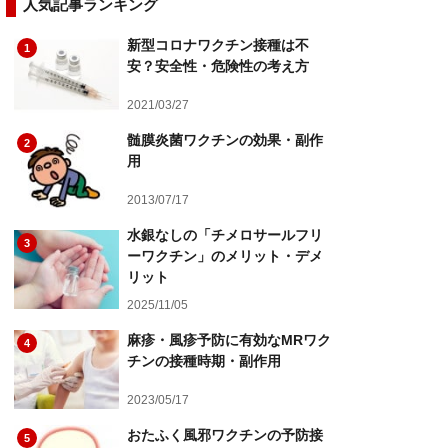
人気記事ランキング
新型コロナワクチン接種は不
1
安？安全性・危険性の考え方
2021/03/27
髄膜炎菌ワクチンの効果・副作
2
用
2013/07/17
水銀なしの「チメロサールフリ
3
ーワクチン」のメリット・デメ
リット
2025/11/05
麻疹・風疹予防に有効なMRワク
4
チンの接種時期・副作用
2023/05/17
おたふく風邪ワクチンの予防接
5