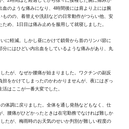
が、2時間ほど経過してから徐々に接種した腕に痛みが
出血のような痛みになり、4時間後には肩より上には腕
いものの、着替えや洗顔などの日常動作がつらい他、安
たため、1日目は痛み止めを服用して就寝しました。
らいに軽減。しかし昼にかけて鎖骨から首のリンパ節に
部分にはひどい内出血をしているような痛みがあり、丸
ましたが、なぜか腰痛が始まりました。ワクチンの副反
負担をかけてしまったのかわかりませんが、夜にはぎっ
生活はここが一番大変でした。
りの体調に戻りました。全体を通し発熱などもなく、仕
が、腰痛がひどかったときは在宅勤務でなければ難しか
ましたが、梅雨時のお天気のせいか判別が難しい程度の