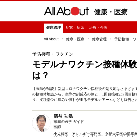
健康・医療
健康管理
症状・病気
治療・介護
All About
健康・医療
健康管理
予防接種・ワ
予防接種・ワクチン
モデルナワクチン接種体験
は？
【医師が解説】新型コロナワクチン接種後の副反応はさまざま
の接種体験談から、実際の副反応の例と、1回目接種と2回目
り、接種部位に痛みや腫れが出るモデルナアームなども報告さ
清益 功浩
家庭の医学 ガイド
医師
小児科医・アレルギー専門医。京都大学医学部卒