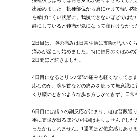
接種後しばらくは何も変化がありませんでした
出始めました。接種部位から肩にかけて軽い内
を挙げにくい状態に。我慢できないほどではな
静にしていると鈍痛が気になって寝付けなかっ
2日目は、腕の痛みは日常生活に支障がないく
痛みが起こり始めました。特に鎖骨のくぼみの
2日間ほど続きました。
4日目になるとリンパ節の痛みも軽くなってき
応なのか、腕や首などの痛みを庇って無意識に
くり腰のときのような歩き方しかできず、日常
6日目には諸々の副反応が治まり、ほぼ普段通
事に支障が出るほどの不調はありませんでした
ったかもしれません。1週間ほど倦怠感もあり