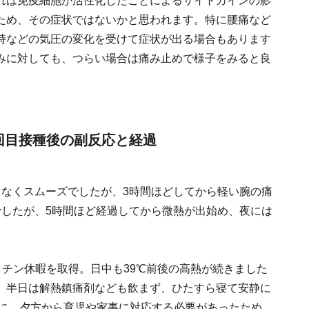
​これは免疫細胞が活性化したことによるサイトカインの影
ため、その症状ではないかと思われます。特に腰痛など
時などの気圧の変化を受けて症状が出る場合もあります
みに対しても、つらい場合は痛み止めで様子をみると良
回目接種後の副反応と経過
もなくスムーズでしたが、3時間ほどしてから軽い腕の痛
でしたが、5時間ほど経過してから微熱が出始め、夜には
クチン休暇を取得。日中も39℃前後の高熱が続きました
、半日は解熱鎮痛剤なども飲まず、ひたすら寝て安静に
台に。夕方から育児や家事に対応する必要があったため、