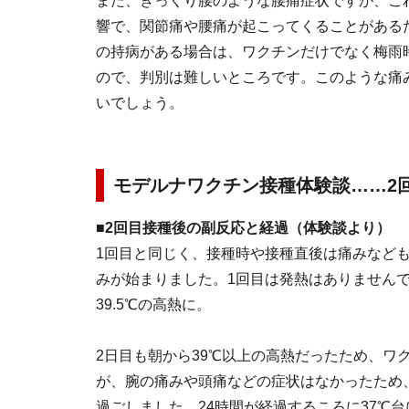
また、ぎっくり腰のような腰痛症状ですが、​​
響で、関節痛や腰痛が起こってくることがある
の持病がある場合は、ワクチンだけでなく梅雨
ので、判別は難しいところです。このような痛
いでしょう。
モデルナワクチン接種体験談……2
■2回目接種後の副反応と経過（体験談より）
1回目と同じく、接種時や接種直後は痛みなど
みが始まりました。1回目は発熱はありません
39.5℃の高熱に。
2日目も朝から39℃以上の高熱だったため、ワ
が、腕の痛みや頭痛などの症状はなかったため
過ごしました。24時間が経過するころに37℃