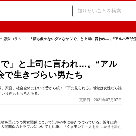
の恋愛コラム
「酒も飲めないダメなヤツで」と上司に言われ…。“アルハラ”
で」と上司に言われ…。“アル
会で生きづらい男たち
場、家庭、社会全体において昔から続く「下に見られる」感覚は女性なら誰
という声ももちろんある。
更新日：2021年07月07日
取材を重ねつつ男女関係について記事や本に書きつづっている。近年は家
む人間関係のトラブルについても執筆。『くまモン力－人を惹きつける愛と
...続きを読む