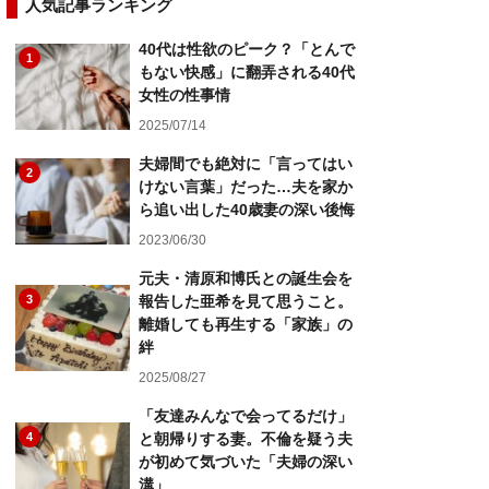
人気記事ランキング
40代は性欲のピーク？「とんで
1
もない快感」に翻弄される40代
女性の性事情
2025/07/14
夫婦間でも絶対に「言ってはい
2
けない言葉」だった…夫を家か
ら追い出した40歳妻の深い後悔
2023/06/30
元夫・清原和博氏との誕生会を
3
報告した亜希を見て思うこと。
離婚しても再生する「家族」の
絆
2025/08/27
「友達みんなで会ってるだけ」
4
と朝帰りする妻。不倫を疑う夫
が初めて気づいた「夫婦の深い
溝」