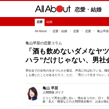
恋愛・結婚
恋愛
結婚
All About
恋愛・結婚
恋愛
恋愛
亀山早苗
亀山早苗の恋愛コラム
「酒も飲めないダメなヤツ
ハラ”だけじゃない、男社
男社会での女性の生きづらさが最近、声高に叫ばれている。職
しも感じたことがあるだろう。ただ、「男だって生きづらい」
亀山 早苗
人間関係 ガイド
どうして男女は愛し合い、憎み合うのか。日々、
族・友人・職場などの人間関係全般や、お金が絡
魅力の秘密』など著書多数。