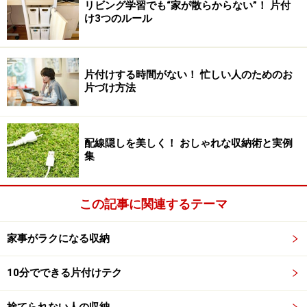
桶と洗面器もフックに引っ掛ければ、床置きにしなくて
リビング学習でも“家が散らからない”！ 片付
け3つのルール
済み、歯ブラシやコップ、シェーバー用の吸盤フックを
使えば、洗面台も片付きます。
片付けする時間がない！ 忙しい人のためのお
カビ菌が繁殖するなど悩ましい入浴後に、湿気を取り除
片づけ方法
いたり拭き取ったりするのは手間がかかって面倒。それ
ならば、そもそも床や棚にモノを置くことをやめるのが
正解です。
配線隠しを美しく！ おしゃれな収納術と実例
集
”頻繁にサッと使うモノ”は浮かせる収納で
この記事に関連するテーマ
スタンバイ
家事がラクになる収納
10分でできる片付けテク
つっぱり棒などを設置すれば、空間を収納に利用できる
捨てられない人の収納