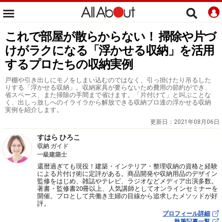
これで部屋が散らからない！ 掃除や片づ
けがラクになる「浮かせる収納」を活用
するプロたちの収納実例
戸棚や引き出しにモノをしまい込むのではなく、引っ掛けたり吊るした
りする「浮かせる収納」。収納家具が要らないため費用の節約ができ、
省スペース、また掃除の手間まで省けます。「片付けて」と叫ぶことな
く、出しっ放しへのイライラから解放できる収納プロ達の浮かせる収納
実例を紹介します。
更新日：
2021年08月06日
すはら ひろこ
収納 ガイド
一級建築士
還暦過ぎても現役！建築・インテリア・整理収納の資格と経験
による片付け術に定評がある。商品開発や収納用品のデザイン
監修をはじめ、雑誌やテレビ、ラジオなどメディア出演多数。
著書・監修書20冊以上、人気講師としてオンラインセミナーを
開催。プロとして共働き主婦の目線から追求したメソッドが好
評。
プロフィール詳細
執筆記事一覧