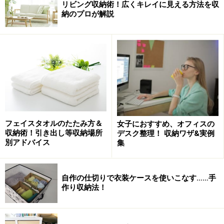
リビング収納術！広くキレイに見える方法を収
納のプロが解説
真っ先に実践したい！ 浴室では浮かせて大
正解
使い終わったら吊るすだけで片付くし乾くから一石二鳥
フェイスタオルのたたみ方＆
女子におすすめ、オフィスの
浮かせる収納を真っ先に実践したい場所が、ピンクヌメ
収納術！引き出し等収納場所
デスク整理！ 収納ワザ&実例
リやカビが発生しやすい浴室。
別アドバイス
集
ボディスポンジをはじめ、掃除用のブラシやスクイージ
自作の仕切りで衣装ケースを使いこなす……手
ーなどは、S字フックを使ってタオル掛けに吊り下げま
作り収納法！
す。またバスケットを吊るせば、シャンプーや入浴剤、
子どものおもちゃなど入浴アイテムを収納できます。手