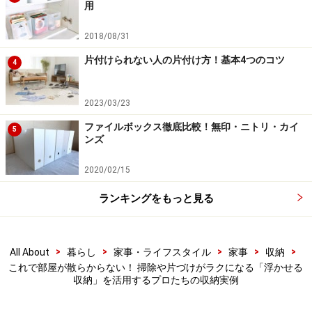
用
2018/08/31
オール100円。デスクでは充電用ケーブルやペン、テーブル
片付けられない人の片付け方！基本4つのコツ
4
ではリモコンやスマートフォンなどの、散らばりやすい小物
を整理整頓。スプーンやフォーク、調味料にも
2023/03/23
マグネット式のグッズを使って浮かせる収納に活用した
ファイルボックス徹底比較！無印・ニトリ・カイ
いのがキッチンの冷蔵庫。扉によってはマグネットがき
5
ンズ
かない機種もあるのですが、側面なら利用できたりしま
す。冷蔵庫の脇に空いているわずかなすき間に、鍋つか
2020/02/15
みやエプロンなどの必需品を吊り下げておきましょう。
ランキングをもっと見る
マグネットが使えない所で小物を整理したいときには、
100均のブックエンドを利用して、小物用ポケットを貼
>
>
>
>
>
All About
暮らし
家事・ライフスタイル
家事
収納
り付けるのもいい手です。デスクやテーブルの上を拭き
これで部屋が散らからない！ 掃除や片づけがラクになる「浮かせる
収納」を活用するプロたちの収納実例
たいときにいっぺんに持ち上げることができ、ペン立て
やリモコンスタンドだと倒してしまった際に片付ける手