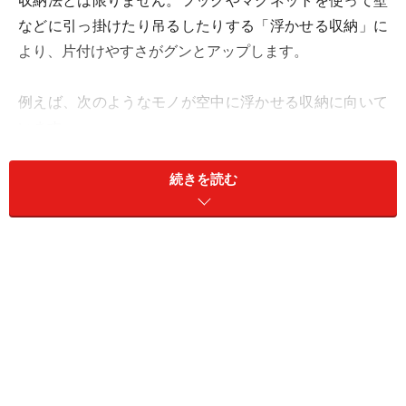
収納法とは限りません。フックやマグネットを使って壁
などに引っ掛けたり吊るしたりする「浮かせる収納」に
より、片付けやすさがグンとアップします。
例えば、次のようなモノが空中に浮かせる収納に向いて
います。
繰り返し使う頻度の多いモノ
続きを読む
散らかりやすいモノ
水切りしたいモノ
片付けることへの負担を減らすために、次のような人に
もおすすめしたい方法です。