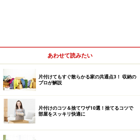
あわせて読みたい
無雑作にモノを置きがち
使い終わったあとに出しっ放し
片付けてもすぐ散らかる家の共通点3！ 収納の
ホコリやカビが気になる
プロが解説
浮かせる収納は、あえて見せることによりパパッと片付
片付けのコツ＆捨てワザ10選！捨てるコツで
けやすく、また掃除がラクになります。さらに、100均
部屋をスッキリ快適に
などで手頃に購入できるため収納グッズの節約にもな
り、置く場所をとらないため省スペース、そして家事の
時短と嬉しい効果が得られるのです。