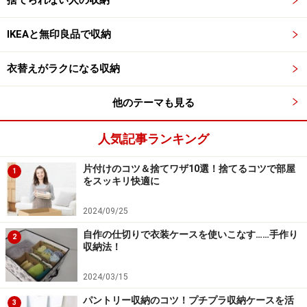
毎日のように繰り返し使うモノまで、戸棚に収納する必
IKEAと無印良品で収納
要はありません。必要になったらその場を離れることな
く、サッと手に取って、終わったらパッと戻せる方法に
衣替えがラクになる収納
するのが正解。それには浮かせる収納が最適です。
他のテーマも見る
つっぱり棒2本と布で作ったテーブル下のハンモック収
納にボックスティッシュなどを入れたり、バッグハンガ
人気記事ランキング
ーを利用してミニそうじセットを吊り下げておけば、テ
ーブルの上もすっきり片付くでしょう。
片付けのコツ＆捨てワザ10選！捨てるコツで部屋
1
をスッキリ快適に
2024/09/25
マグネットを活用して散乱を防ぐ
自作の仕切りで衣装ケースを使いこなす……手作り
2
収納法！
2024/03/15
脇のスペースに余裕があれば、厚みのあるペーパータオルの
指定席に
パントリー収納のコツ！プチプラ収納ケースを活
3