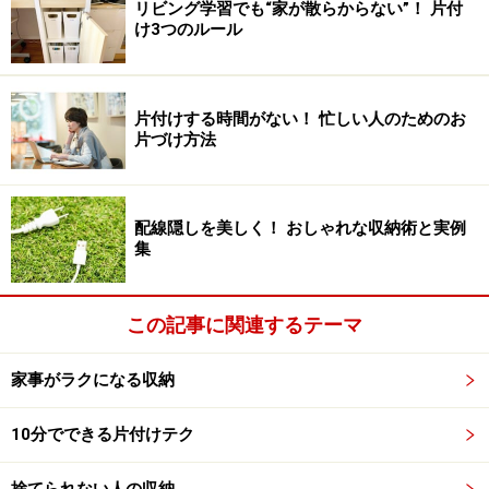
リビング学習でも“家が散らからない”！ 片付
け3つのルール
出してあるからこそ片付くスタイルへ切り
片付けする時間がない！ 忙しい人のためのお
替え
片づけ方法
テレビ台にリモコンを戻すのをやめて、ソファの脇にあるポ
配線隠しを美しく！ おしゃれな収納術と実例
ケットに入れる
集
この記事に関連するテーマ
マガジンラックはテーブルに向かっている時に振り向いた位
置に。古民家のインテリアに溶け込む、色と質感にこだわっ
た道具選び
家事がラクになる収納
家族と一緒に家で過ごす時間が増えたことにより、リビ
10分でできる片付けテク
ングがすぐに散らかる、よくモノが行方不明になるとい
う収納ストレスが発生している家庭も多いでしょう。ス
捨てられない人の収納