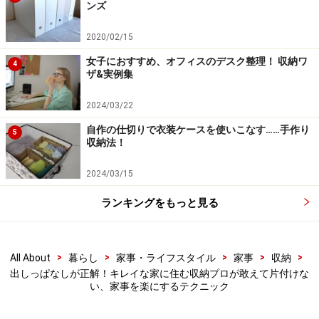
ンズ
出したままでもインテリアの一部になる収
納を
2020/02/15
女子におすすめ、オフィスのデスク整理！ 収納ワ
4
ザ&実例集
すぐに使える場所に出して置けるのは、好きなテイストで統
2024/03/22
一しているから
自作の仕切りで衣装ケースを使いこなす……手作り
5
「リビングではインテリアに馴染む片付けを」という吉
収納法！
田章子さんは、小さな裁縫箱のシェーカーボックスにア
2024/03/15
ロマオイルや裁縫道具、お香など吉田さんご自身が使う
グッズをまとめられています。
ランキングをもっと見る
使ったらすぐ戻せるという効率の良さだけではなく、お
>
>
>
>
>
All About
暮らし
家事・ライフスタイル
家事
収納
気に入りの収納道具でインテリアの一部にしているのが
出しっぱなしが正解！キレイな家に住む収納プロが敢えて片付けな
ポイントです。
い、家事を楽にするテクニック