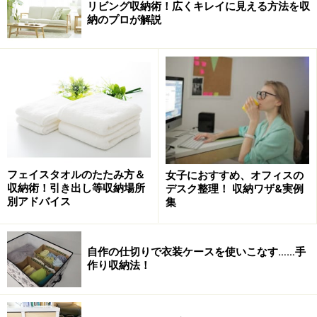
いつも出しっぱなしにしている革素材のティッシュケースと
リビング収納術！広くキレイに見える方法を収
手作りコースター
納のプロが解説
リモートワークやオンライン学習をされている家庭で
は、ダイニングテーブルで過ごす時間に変化がみられて
います。
仕事や勉強をしながら、頻繁にお茶を飲むことが増えた
収納環境プランナー・みのわ香波
さんは、「ポットを置
くこともできる大きいサイズのコースターを手作りし
フェイスタオルのたたみ方＆
女子におすすめ、オフィスの
た」といい、テーブルに出したままにしているそう。も
収納術！引き出し等収納場所
デスク整理！ 収納ワザ&実例
別アドバイス
集
ともと持っていたティッシュケースと馴染む色を素材に
しているため、ゴチャついた印象にはなりません。特徴
的なテーブルとも調和がとれています。
自作の仕切りで衣装ケースを使いこなす……手
作り収納法！
食事のときによく使う調味料は、トレイやカゴを使ったレス
トラン方式で