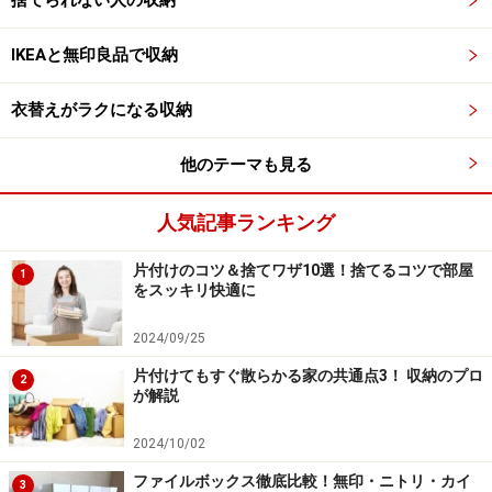
トレスの原因は、片付けるべきと思うモノが多過ぎるこ
IKEAと無印良品で収納
とかもしれません。
衣替えがラクになる収納
古民家暮らしの整理収納アドバイザー・吉田章子さん
は、家族が共有するものは、使う場所の近くに見えるよ
他のテーマも見る
うに置くことを心がけているとのこと。マガジンラック
には、新聞のほか生協の注文書などを。マッサージソフ
人気記事ランキング
ァに座ってから使うひざ掛けは、その場ですぐ取れよう
片付けのコツ＆捨てワザ10選！捨てるコツで部屋
にしているそうです。
1
をスッキリ快適に
戸棚や引き出しの中にきちんとしまうのが面倒だと感じ
2024/09/25
る家族がいる場合、整理整頓を押し付けるのではなく、
片付けてもすぐ散らかる家の共通点3！ 収納のプロ
2
出しっ放しになっているモノを見極めて簡単に片付くや
が解説
り方に切り替えた方が得策です。
2024/10/02
ファイルボックス徹底比較！無印・ニトリ・カイ
3