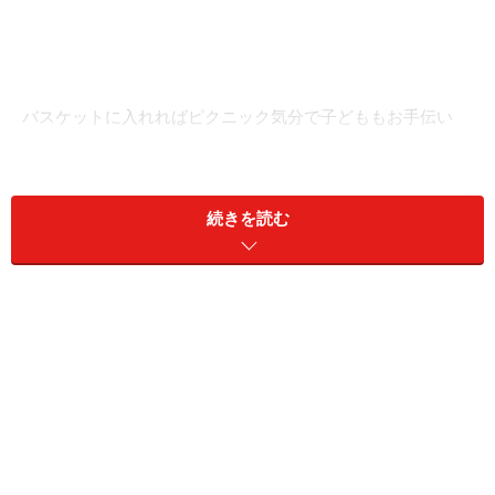
バスケットに入れればピクニック気分で子どももお手伝い
食器は、使ったら洗って拭いて、収納する作業の繰り返
し。外出自粛の影響により家で食事する回数が多くな
続きを読む
り、片付ける手間が増えているのが現状です。そこで食
事の準備から後片付けまでの作業を減らす方法を取り入
れると家事が楽になります。
一般的に食器は食器棚にしまうものと思われがちです
が、キッチンの引き出しや吊戸棚を利用するといった家
庭も増えつつあります。普段使いの器をひとまとめにし
てカゴやボックスなどの収納用品に入れ、キッチンカウ
ンターの上やオープンラックに置いておくのです。毎日