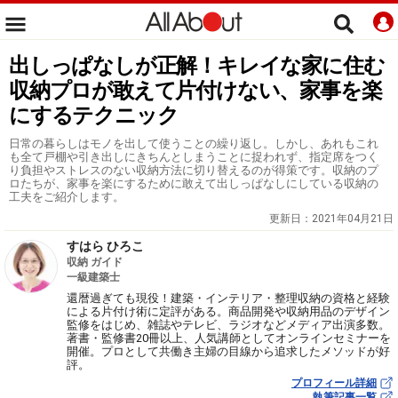
出しっぱなしが正解！キレイな家に住む
収納プロが敢えて片付けない、家事を楽
にするテクニック
日常の暮らしはモノを出して使うことの繰り返し。しかし、あれもこれ
も全て戸棚や引き出しにきちんとしまうことに捉われず、指定席をつく
り負担やストレスのない収納方法に切り替えるのが得策です。収納のプ
ロたちが、家事を楽にするために敢えて出しっぱなしにしている収納の
工夫をご紹介します。
更新日：
2021年04月21日
すはら ひろこ
収納 ガイド
一級建築士
還暦過ぎても現役！建築・インテリア・整理収納の資格と経験
による片付け術に定評がある。商品開発や収納用品のデザイン
監修をはじめ、雑誌やテレビ、ラジオなどメディア出演多数。
著書・監修書20冊以上、人気講師としてオンラインセミナーを
開催。プロとして共働き主婦の目線から追求したメソッドが好
評。
プロフィール詳細
執筆記事一覧