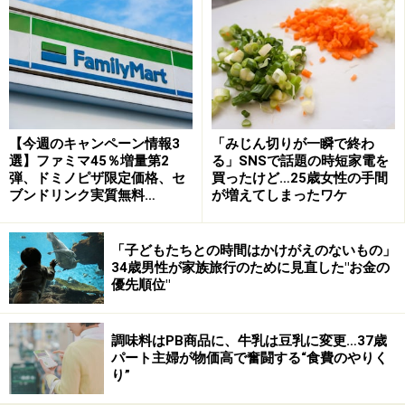
教科書中心の勉強にしたら、成績が上がりました
学校の定期テストの点数を上げるためには、必ずしも塾
【今週のキャンペーン情報3
「みじん切りが一瞬で終わ
は必要ありません。また、通信教材やタブレット教材も
選】ファミマ45％増量第2
る」SNSで話題の時短家電を
試してみましたが必要ありませんでした。学校の定期テ
弾、ドミノピザ限定価格、セ
買ったけど…25歳女性の手間
ブンドリンク実質無料…
が増えてしまったワケ
ストを見直してみると、ほとんどが教科書や学校で配ら
れた問題集、プリント、ノートなどから出題されていま
「子どもたちとの時間はかけがえのないもの」
す。テスト前に、学校の教材を繰り返しやるだけで、平
34歳男性が家族旅行のために見直した"お金の
均点以上をとることは可能です。
優先順位"
調味料はPB商品に、牛乳は豆乳に変更…37歳
無料動画を活用！
パート主婦が物価高で奮闘する“食費のやりく
り”
学校の教科書や問題集をやっていると、わからない問題