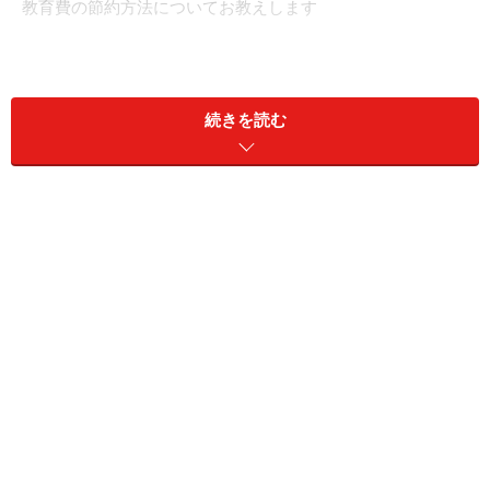
教育費の節約方法についてお教えします
塾代の節約
続きを読む
今は小学生から塾に行くのが当たり前になっており、中
学生になるとクラスのほとんどが塾に通っています。み
んな行っているから節約できないと思い、お金を無駄に
してしまっていることも多いのではないでしょうか？ 我
が家には、中学1年生と高校1年生の娘がいますが、いま
まで塾に通わせたことはありません。
高校受験向けの大手の塾に小学生から通うと総額で300
万円ほどかかる場合もあるようです、我が家ではそのお
金は将来の大学や留学などの費用にまわそうと思ってい
ます。地域のトップ校を目指している場合は塾も必要に