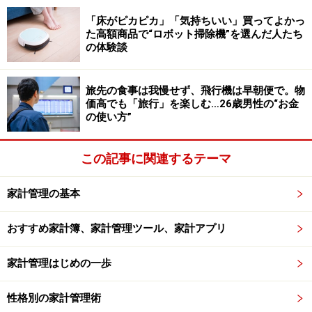
が出てくると思います。そういう時は、 YouTubeが役立
「床がピカピカ」「気持ちいい」買ってよかっ
ちます。わからない問題が出てきたら、同じような問題
た高額商品で“ロボット掃除機”を選んだ人たち
の体験談
を解説しているYouTubeがないか探してみます。問題集
の解説を読むより、動画の説明の方がわかりやすいと思
います。教育系YouTuberの葉一さんのコンテンツでは、
旅先の食事は我慢せず、飛行機は早朝便で。物
価高でも「旅行」を楽しむ…26歳男性の“お金
小・中・高校生向けの授業動画を無料で視聴できます。
の使い方”
わかりやすいので、娘もよく見ているようです。
この記事に関連するテーマ
教育費の積立はつみたてNISAで行っていま
家計管理の基本
す
おすすめ家計簿、家計管理ツール、家計アプリ
塾に通わずに浮いたお金は、つみたてNISAで運用して将
来の学費にまわす予定です。価格変動のリスクはありま
家計管理はじめの一歩
すが、運用で増える可能性もあります。積立投資で強制
的に教育費を貯めて、大学進学時に備えています。た
性格別の家計管理術
だ、株価が下がった時と入学が重なってしまうこともあ