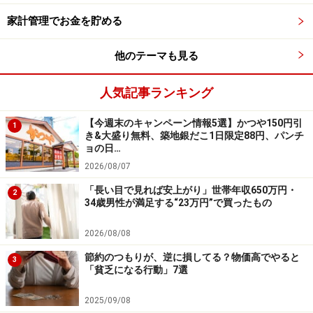
り得るので、運用がうまくいっていたら早めに現金に変
家計管理でお金を貯める
えて準備しておくことをおすすめします。
他のテーマも見る
いかがだったでしょうか？ 塾にかかる費用を見直すだけ
人気記事ランキング
で月に数万円の節約が可能です。塾代が家計を圧迫して
いる方はぜひ参考にしてみてください。
【今週末のキャンペーン情報5選】かつや150円引
1
き&大盛り無料、築地銀だこ1日限定88円、パンチ
ョの日…
【関連記事をチェック！】
2026/08/07
【食費の節約に役立つ！】イオンで買いたいおすすめ食
「長い目で見れば安上がり」世帯年収650万円・
品BEST5
2
34歳男性が満足する“23万円”で買ったもの
持続可能な投資先！生協の「出資金」の仕組み
【カルディ】のリピ買いしたくなる！オススメの食品3
2026/08/08
つ
節約のつもりが、逆に損してる？物価高でやると
3
「貧乏になる行動」7選
節約に役立つ！「無印良品」のおすすめアイテム4選
2025/09/08
※記事内容は執筆時点のものです。最新の内容をご確認くださ