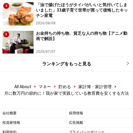
い。
「油で揚げたほうがタイパがいいと気付いてしま
本記事の内容は一般的な情報提供を目的としており、特定の金融
4
いました」33歳子育て世帯が買って後悔したキッ
商品や投資行動を推奨するものではありません。
チン家電
投資や資産運用に関する最終的なご判断はご自身の責任において
行ってください。
2026/08/08
掲載情報の正確性・完全性については十分に配慮しております
が、その内容を保証するものではなく、これに基づく損失・損害
お金持ちの持ち物、貧乏な人の持ち物【アニメ動
5
などについて当社は一切の責任を負いません。
画で解説】
最新の情報や詳細については、必ず各金融機関やサービス提供者
の公式情報をご確認ください。
2020/07/07
【編集部からのお知らせ】
ランキングをもっと見る
・「家計」について、
アンケート（2026/8/31まで）
を実施
中です！
※抽選で20名にAmazonギフト券1000円分プレゼント
>
>
>
>
All About
マネー
貯める
家計簿・家計管理
※謝礼付きの限定アンケートやモニター企画に参加が可能に
なります
月に数万円の節約に！我が家で実践している教育費を安くする方法
会社概要
採用情報
投資家情報
広告掲載
利用規約
プライバシーポリシー