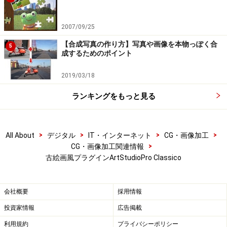
2007/09/25
【合成写真の作り方】写真や画像を本物っぽく合
5
「Advanced」画面では、各効果の詳細をスライダや数
成するためのポイント
値で設定し、さらにレイヤーで各効果を管理できます。
2019/03/18
保存した画像はPhotoshopなどの画像編集ソフトでさら
に加工や補正、リサイズなどを行います。
ランキングをもっと見る
次は、「ArtStudioPro Classico」のエフェクトの種類を
を紹介します。
次のページへ＞＞
>
>
>
>
All About
デジタル
IT・インターネット
CG・画像加工
※記事内容は執筆時点のものです。最新の内容をご確認くださ
>
CG・画像加工関連情報
い。
古絵画風プラグインArtStudioPro Classico
※OSやアプリ、ソフトのバージョンによっては画面表示、操作方
法が異なる可能性があります。
会社概要
採用情報
次のページへ
1
/
2
投資家情報
広告掲載
利用規約
プライバシーポリシー