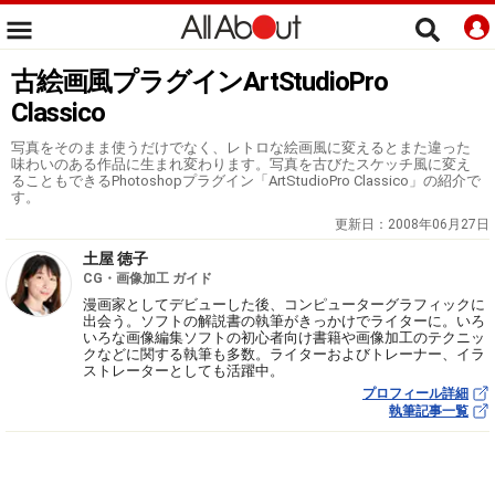
古絵画風プラグインArtStudioPro
Classico
写真をそのまま使うだけでなく、レトロな絵画風に変えるとまた違った
味わいのある作品に生まれ変わります。写真を古びたスケッチ風に変え
ることもできるPhotoshopプラグイン「ArtStudioPro Classico」の紹介で
す。
更新日：
2008年06月27日
土屋 徳子
CG・画像加工 ガイド
漫画家としてデビューした後、コンピューターグラフィックに
出会う。ソフトの解説書の執筆がきっかけでライターに。いろ
いろな画像編集ソフトの初心者向け書籍や画像加工のテクニッ
クなどに関する執筆も多数。ライターおよびトレーナー、イラ
ストレーターとしても活躍中。
プロフィール詳細
執筆記事一覧