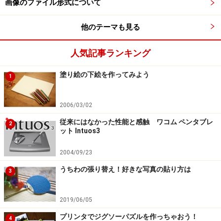
しして、［SAVE FILE］で保存をします。
画像のファイル形式について
このような最短３段階のボタンで作品化して保存ができ
他のテーマも見る
ますが、［CHOOSE PAINT］で1度かけた効果の強弱や
テクスチャのサイズ変更や、レイヤーによる管理など、
人気記事ランキング
効果の編集ができるのも特徴の1つとなっています。
塗り絵の下絵を作ってみよう
1
2006/03/02
従来にはなかった性能と感触 ワコム ペンタブレ
2
ット Intuos3
2004/09/23
うちわの張り替え！好きな写真の貼り方は
3
2019/06/05
プリンタでジグソーパズルを作っちゃおう！
4