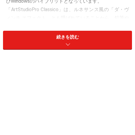
びWindowsのハイブリッドとなっています。
「ArtStudioPro Classico」は、ルネサンス風の「ダ・ヴ
ィンチ エフェクト」とも呼ばれていることから、鉛筆や
チョークの淡い色のタッチのスケッチや、絵の具が細か
くひび割れているようすなど、クラシカルな表現に長け
続きを読む
ているのが特徴です。
スタンドアロンアプリケーションには、順番にボタンを
クリックするだけで効果を加えられる「Basic」と、さら
に詳細設定が可能な「Advanced」の画面に分かれていま
す。
「Basic」では最短3段階～数クリックの操作で写真を絵
画風に変えて保存ができます。