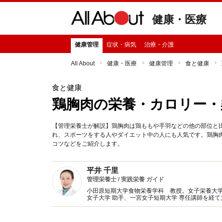
健康・医療
健康管理
症状・病気
治療・介護
All About
健康・医療
健康管理
食と健康
食と健康
鶏胸肉の栄養・カロリー・
【管理栄養士が解説】鶏胸肉は鶏ももや手羽などの他の部位と
れ、スポーツをする人やダイエット中の人にも人気です。鶏胸
コツなどをご紹介します。
平井 千里
管理栄養士 / 実践栄養 ガイド
小田原短期大学食物栄養学科 教授。女子栄養大
女子大学 助手、一宮女子短期大学 専任講師を経
任者（栄養相談も実施）。現在は教壇に立つ傍ら