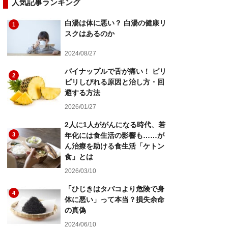
人気記事ランキング
白湯は体に悪い？ 白湯の健康リ
1
スクはあるのか
2024/08/27
パイナップルで舌が痛い！ ピリ
2
ピリしびれる原因と治し方・回
避する方法
2026/01/27
2人に1人ががんになる時代、若
3
年化には食生活の影響も……が
ん治療を助ける食生活「ケトン
食」とは
2026/03/10
「ひじきはタバコより危険で身
4
体に悪い」って本当？損失余命
の真偽
2024/06/10