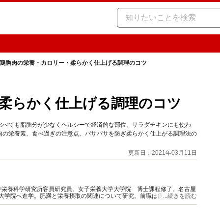
鶏胸肉の栄養・カロリー・柔らかく仕上げる調理のコツ
柔らかく仕上げる調理のコツ
比べても脂肪分が少なくヘルシーで経済的な部位。サラダチキンにも使わ
肉の栄養素、食べ過ぎの注意点、パサパサを防ぎ柔らかく仕上がる調理法の
更新日：2021年03月11日
学栄養科学研究所客員研究員。女子栄養大学大学院 博士課程修了。名古屋
て大学院へ進学。肥満と栄養摂取の関連について研究。前職は病院栄養科責
...続きを読む
、実践に即した栄養情報を発信。