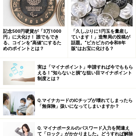
が変動するものです。立春は春分や秋分と同じで、二十
四節気（にじゅうしせっき）のひとつ。二十四節気は、
１年の太陽の黄道上の動きを24等分して約15日ごとの節
気に分け、季節の目安とされていたものです。それぞれ
記念500円硬貨が「3万1000
「久しぶりに1円玉を量産し
の節気は、天候や生き物の様子で表されていました。
円」に大化け！ 誰でもでき
ています！」造幣局の投稿が
る、コインを“高値”にするた
話題。“ピカピカの令和8年
めのポイントとは？
版”はお宝に化ける？
では
なぜ立春が移るのかといえば、これはうるう年が存
在する理由にも通じています
。1年といえば365日という
実は「マイナポイント」申請すれば今でももら
のが常識のようですが、地球が太陽の周りを回るのに
える！“知らないと損”な狙い目マイナポイント
は、正確には「約365.2422日（およそ365日と6時間
制度とは？
弱）」かかっています。このため、4年に1度うるう年を
設けて調整しているのです。つまり、1年ごとに
Q.マイナカードのICチップが壊れてしまったら
「365.2422日」と「365日」の差の分だけ、約6時間ずつ
「無保険」扱いになってしまいますか？
遅くなる一方、うるう年には4年前より少し早くなりま
す。
Q. マイナポータルのパスワード入力を間違え
て「ロック」がかかりました。どうすれば解除