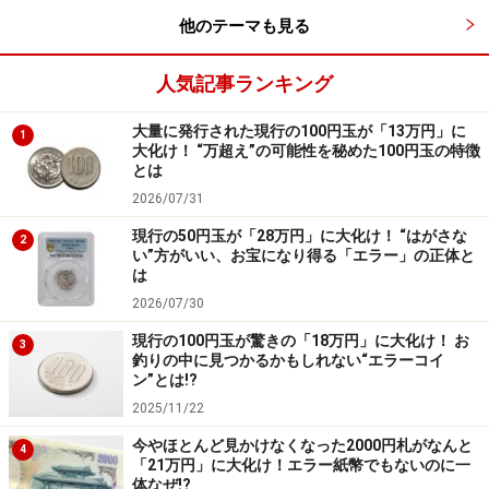
他のテーマも見る
節分の豆入れを製作！色画用紙や折り紙で豆まき箱
を手作り
人気記事ランキング
※記事内容は執筆時点のものです。最新の内容をご確認くださ
大量に発行された現行の100円玉が「13万円」に
1
い。
大化け！ “万超え”の可能性を秘めた100円玉の特徴
とは
2026/07/31
現行の50円玉が「28万円」に大化け！ “はがさな
2
い”方がいい、お宝になり得る「エラー」の正体と
は
2026/07/30
現行の100円玉が驚きの「18万円」に大化け！ お
3
釣りの中に見つかるかもしれない“エラーコイ
ン”とは!?
2025/11/22
今やほとんど見かけなくなった2000円札がなんと
4
「21万円」に大化け！エラー紙幣でもないのに一
体なぜ!?