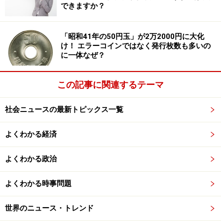
このようにして、しばらく2月4日の中に納まっていた立
できますか？
春の日が2021年には2月3日へ移りました。これに伴い、
節分も立春の日の前日の2月2日になったのです。
「昭和41年の50円玉」が2万2000円に大化
け！ エラーコインではなく発行枚数も多いの
に一体なぜ？
▽参考記事
二十四節気とは…「二十四節気」の基礎知識と一覧
この記事に関連するテーマ
▽参考サイト
社会ニュースの最新トピックス一覧
秋分の日が動き出す／国立天文台
こよみ用語解説「二十四節気」／国立天文台
よくわかる経済
【関連記事】
よくわかる政治
恵方巻きの方角、2021年節分は？由来・食べ方・ル
よくわかる時事問題
ールを知り開運！
節分の豆まきに落花生・ピーナッツはアリ？大豆に
世界のニュース・トレンド
ない驚きの利便性