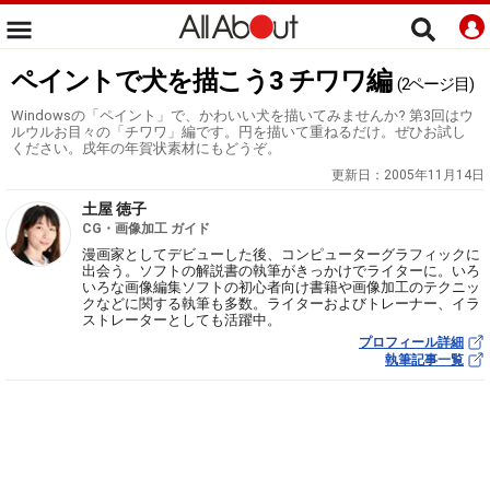
ペイントで犬を描こう3 チワワ編
(2ページ目)
Windowsの「ペイント」で、かわいい犬を描いてみませんか? 第3回はウ
ルウルお目々の「チワワ」編です。円を描いて重ねるだけ。ぜひお試し
ください。戌年の年賀状素材にもどうぞ。
更新日：
2005年11月14日
土屋 徳子
CG・画像加工 ガイド
漫画家としてデビューした後、コンピューターグラフィックに
出会う。ソフトの解説書の執筆がきっかけでライターに。いろ
いろな画像編集ソフトの初心者向け書籍や画像加工のテクニッ
クなどに関する執筆も多数。ライターおよびトレーナー、イラ
ストレーターとしても活躍中。
プロフィール詳細
執筆記事一覧