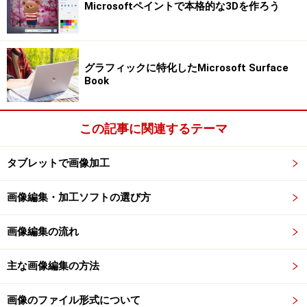
とても優しい画面からはじめます
Microsoftペイントで本格的な3Dを作ろう
下の図は、ArtRageを起動させた画面です。とても起動
が早いです。
グラフィックに特化したMicrosoft Surface
シンプルなインターフェイスからはちょっと想像できな
Book
いかもしれませんが、絵を描く満足度や、絵を完成させ
るためのくふうがいろいろとなされています。↓
この記事に関連するテーマ
タブレットで画像加工
画像編集・加工ソフトの選び方
画像編集の流れ
主な画像編集の方法
画像のファイル形式について