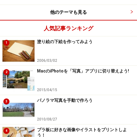
他のテーマも見る
画面左下の
ブラシピッカー
には7種類のペイントツール
が配置されています。とてもなじみ深いものばかりです
人気記事ランキング
よ。
次のページへ＞＞
塗り絵の下絵を作ってみよう
1
※記事内容は執筆時点のものです。最新の内容をご確認くださ
い。
※OSやアプリ、ソフトのバージョンによっては画面表示、操作方
2006/03/02
法が異なる可能性があります。
MacのiPhotoを「写真」アプリに切り替えよう!
2
次のページへ
1
/
5
2015/04/15
パノラマ写真を手動で作ろう
3
2010/08/27
プラ板に好きな画像やイラストをプリントしよ
4
う！