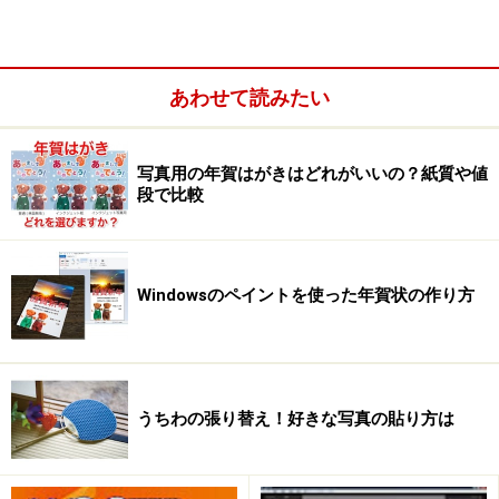
無料ペイントソフトArtRageで絵心開花！
もくじ
あわせて読みたい
とても優しい画面からはじめます
7種のリアルなタッチのツール
写真用の年賀はがきはどれがいいの？紙質や値
段で比較
油彩
フェルトペン
チョーク
Windowsのペイントを使った年賀状の作り方
クレヨン
鉛筆
パレットナイフ
消しゴム
うちわの張り替え！好きな写真の貼り方は