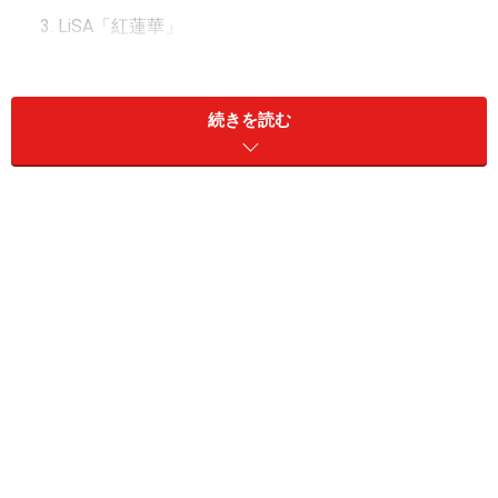
LiSA「紅蓮華」
Official髭男dism「I LOVE…」
King Gnu「白日」
続きを読む
瑛人「香水」
Official髭男dism「宿命」
あいみょん「マリーゴールド」
LiSA「炎」
あいみょん「裸の心」