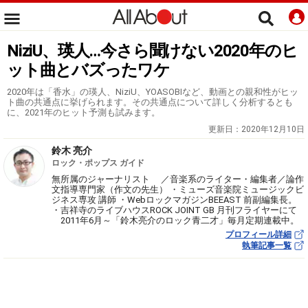
NiziU、瑛人…今さら聞けない2020年のヒ
ット曲とバズったワケ
2020年は「香水」の瑛人、NiziU、YOASOBIなど、動画との親和性がヒッ
ト曲の共通点に挙げられます。その共通点について詳しく分析するとも
に、2021年のヒット予測も試みます。
更新日：
2020年12月10日
鈴木 亮介
ロック・ポップス ガイド
無所属のジャーナリスト ／音楽系のライター・編集者／論作
文指導専門家（作文の先生） ・ミューズ音楽院ミュージックビ
ジネス専攻 講師 ・WebロックマガジンBEEAST 前副編集長。
・吉祥寺のライブハウスROCK JOINT GB 月刊フライヤーにて
2011年6月～「鈴木亮介のロック青二才」毎月定期連載中。
プロフィール詳細
執筆記事一覧