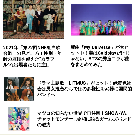
2位のOfficial髭男dism「Pretender」、3位のLiSA「紅蓮
華」はともに2019年の上半期にリリースされた楽曲。
King Gnu「白日」、あいみょん「マリーゴールド」、そ
してOfficial髭男dismの「Pretender」と「宿命」の4曲
は、昨年の【Billboard JAPAN HOT 100 of the Year
新曲「My Universe」が大ヒ
2019】にもTOP 10入りしています。
2021年「第72回NHK紅白歌
ット中！実はColdplayだけじ
合戦」の見どころ！性別・年
ゃない、BTSの秀逸コラボ曲
齢の垣根を越えた“カラフ
1曲のロングヒットが続く背景には、コロナ禍で新譜の
をまとめてみた
ル”な出場者たちに注目
リリースやそれに伴うプロモーションが大幅に減ってい
ることが一つの理由に挙げられます。一般社団法人日本
ドラマ主題歌「LITMUS」がヒット！緑黄色社
会は男女混合ならではの多様性を武器に国民的
レコード協会の集計（※1）によると、オーディオレコー
バンドへ
ド生産実績の月次数値は2月以降前年比を下回るように
なり、2020年1月から10月までの集計で対前年80％と大
マツコの知らない世界で再注目！SHOW-YA、
幅に落ち込んでいます。
チャットモンチー…令和に語るガールズバンド
の魅力
コロナ禍で「チャートが前年と比べて大きく変化してい