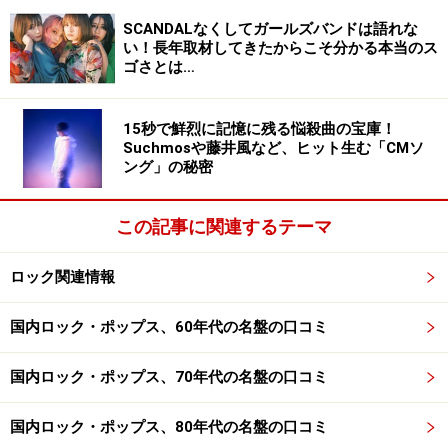
ない」ことが、2020年最大の変化といえそうです。もっ
SCANDALなくしてガールズバンドは語れな
とも、LiSA「紅蓮華」は2020年の鬼滅の刃ブームによる
い！長年取材してきたからこそ分かる本当のス
ゴさとは…
リバイバルヒットともいえますし、2019年はロングヒッ
トする名曲が量産された年だったという分析もできそう
15秒で鮮烈に記憶に残る悩殺曲の宝庫！
です。
Suchmosや藤井風など、ヒット生む「CMソ
ング」の秘密
※1 一般社団法人日本レコード協会「オーディオレコード
この記事に関連するテーマ
の生産実績の月次数値に関するデータ」（一般社団法人
日本レコード協会）
ロック関連情報
国内ロック・ポップス、60年代の名盤の口コミ
国内ロック・ポップス、70年代の名盤の口コミ
国内ロック・ポップス、80年代の名盤の口コミ