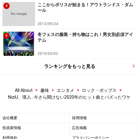
ここからポリスが始まる！アウトランドス・ダム
月5日）で1億2707万回を超えており、文字通り「国民的
4
ール
ヒット曲」といえますが、そのヒット要因は？と問われ
ると一つに答えを絞るのが難しそうです。
2013/09/24
冬フェスの服装・持ち物はこれ！男女別必須アイ
5
テム
エモーショナルな歌声、歌詞への共感、アコギを中心と
したシンプルな音色などは無論のこと、曲自体の親しみ
2019/09/03
やすさから男女を問わずさまざまな“歌い手”によるカバ
ランキングをもっと見る
ー動画が広まったこともヒットの要因といえます。さら
に、お笑い芸人を中心にしたパロディ動画もブームとな
りました。
>
>
>
>
All About
趣味
エンタメ
ロック・ポップス
NiziU、瑛人…今さら聞けない2020年のヒット曲とバズったワケ
瑛人
会社概要
採用情報
そして韓国の音楽プロデューサーJ.Y. Parkと日本のソニ
投資家情報
広告掲載
ーミュージックがタッグを組んだオーディションを経て
利用規約
プライバシーポリシー
デビューしたNiziUも、「Make you happy」の縄跳びダン