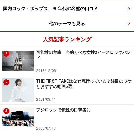
国内ロック・ポップス、90年代の名盤の口コミ
他のテーマも見る
「香水」とNiziUの共通点は動画で“かぶせ
やすい”こと
人気記事ランキング
ランキングから離れて「今年はやった曲は？」と思い浮
可能性の宝庫 今聴くべき女性2ピースロックバン
かべると、瑛人の「香水」を挙げる人が多いのではない
1
ド
でしょうか。
2015/12/08
THE FIRST TAKEはなぜ流行っている？注目のワケ
2
とおすすめ動画5選
2021/03/11
フジロックで伝説の目撃者に
3
2008/07/17
公式YouTube動画の再生回数は記事執筆時点（2020年12