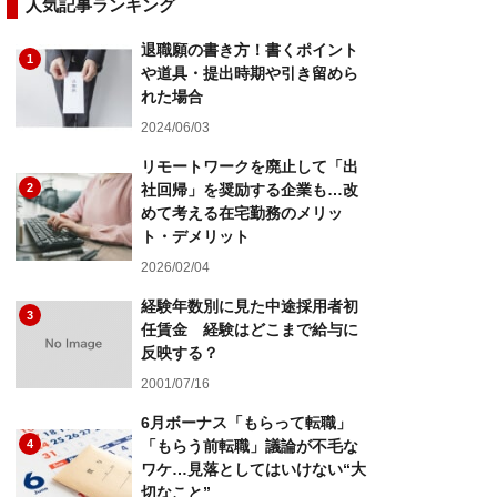
人気記事ランキング
退職願の書き方！書くポイント
1
や道具・提出時期や引き留めら
れた場合
2024/06/03
リモートワークを廃止して「出
2
社回帰」を奨励する企業も…改
めて考える在宅勤務のメリッ
ト・デメリット
2026/02/04
経験年数別に見た中途採用者初
3
任賃金 経験はどこまで給与に
反映する？
2001/07/16
6月ボーナス「もらって転職」
4
「もらう前転職」議論が不毛な
ワケ…見落としてはいけない“大
切なこと”