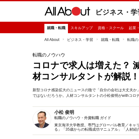
ビジネス・学
就職・転職
スキルアップ
資格・スクール
起業
All About
ビジネス・学習
就職・転職
転職の
転職のノウハウ
コロナで求人は増えた？ 
材コンサルタントが解説
新型コロナ感染拡大のニュースの陰で「自分の会社は大丈夫か
ではないだろうか。人材コンサルタントの小松俊明がwithコ
小松 俊明
転職のノウハウ・外資転職 ガイド
東京海洋大学教授。専門はグローバル教育／キャ
る」「35歳からの転職成功マニュアル」「人材紹
ドハンターで企業の採用事情に詳しい。