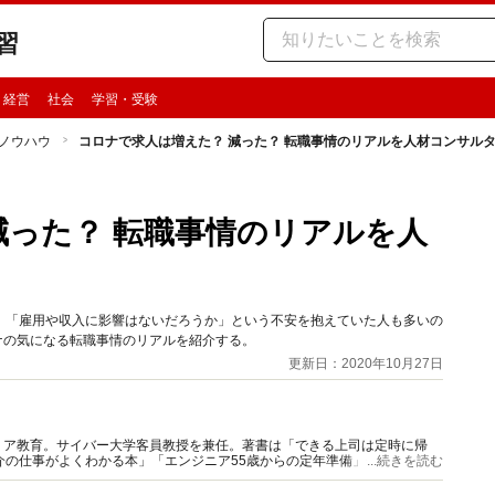
習
・経営
社会
学習・受験
ノウハウ
コロナで求人は増えた？ 減った？ 転職事情のリアルを人材コンサル
減った？ 転職事情のリアルを人
！
」「雇用や収入に影響はないだろうか」という不安を抱えていた人も多いの
ロナの気になる転職事情のリアルを紹介する。
更新日：2020年10月27日
リア教育。サイバー大学客員教授を兼任。著書は「できる上司は定時に帰
介の仕事がよくわかる本」「エンジニア55歳からの定年準備」他。元ヘッ
...続きを読む