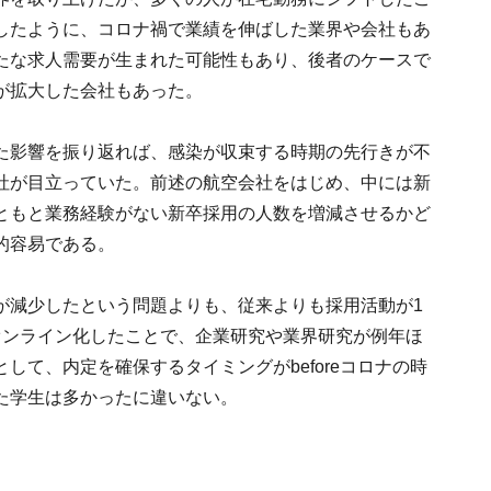
したように、コロナ禍で業績を伸ばした業界や会社もあ
たな求人需要が生まれた可能性もあり、後者のケースで
が拡大した会社もあった。
た影響を振り返れば、感染が収束する時期の先行きが不
社が目立っていた。前述の航空会社をはじめ、中には新
ともと業務経験がない新卒採用の人数を増減させるかど
的容易である。
が減少したという問題よりも、従来よりも採用活動が1
オンライン化したことで、企業研究や業界研究が例年ほ
して、内定を確保するタイミングがbeforeコロナの時
た学生は多かったに違いない。