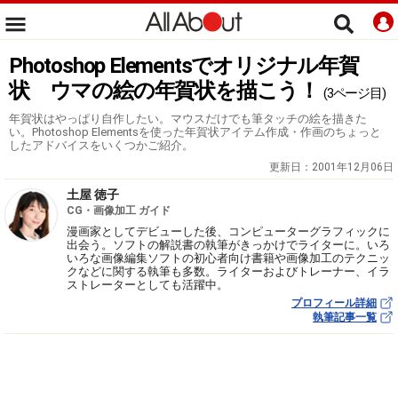
Photoshop Elementsでオリジナル年賀
状 ウマの絵の年賀状を描こう！
(3ページ目)
年賀状はやっぱり自作したい。マウスだけでも筆タッチの絵を描きた
い。Photoshop Elementsを使った年賀状アイテム作成・作画のちょっと
したアドバイスをいくつかご紹介。
更新日：
2001年12月06日
土屋 徳子
CG・画像加工 ガイド
漫画家としてデビューした後、コンピューターグラフィックに
出会う。ソフトの解説書の執筆がきっかけでライターに。いろ
いろな画像編集ソフトの初心者向け書籍や画像加工のテクニッ
クなどに関する執筆も多数。ライターおよびトレーナー、イラ
ストレーターとしても活躍中。
プロフィール詳細
執筆記事一覧