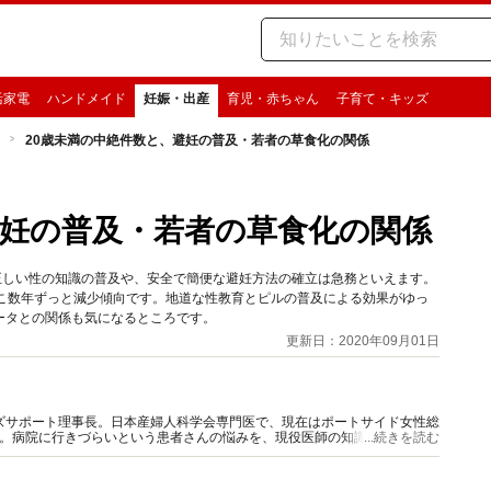
活家電
ハンドメイド
妊娠・出産
育児・赤ちゃん
子育て・キッズ
20歳未満の中絶件数と、避妊の普及・若者の草食化の関係
避妊の普及・若者の草食化の関係
正しい性の知識の普及や、安全で簡便な避妊方法の確立は急務といえます。
ここ数年ずっと減少傾向です。地道な性教育とピルの普及による効果がゆっ
ータとの関係も気になるところです。
更新日：2020年09月01日
ズサポート理事長。日本産婦人科学会専門医で、現在はポートサイド女性総
み。病院に行きづらいという患者さんの悩みを、現役医師の知識を活かして
...続きを読む