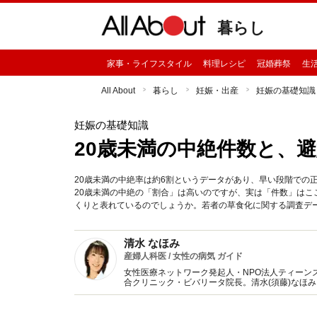
暮らし
家事・ライフスタイル
料理レシピ
冠婚葬祭
生
All About
暮らし
妊娠・出産
妊娠の基礎知識
妊娠の基礎知識
20歳未満の中絶件数と、
20歳未満の中絶率は約6割というデータがあり、早い段階での
20歳未満の中絶の「割合」は高いのですが、実は「件数」は
くりと表れているのでしょうか。若者の草食化に関する調査デ
清水 なほみ
産婦人科医 / 女性の病気 ガイド
女性医療ネットワーク発起人・NPO法人ティーン
合クリニック・ビバリータ院長。清水(須藤)なほ
サポートします。