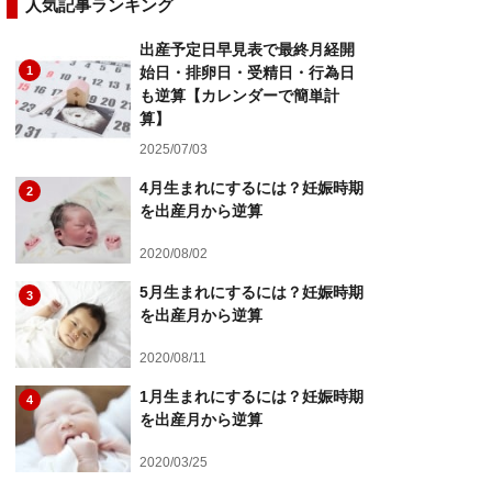
人気記事ランキング
出産予定日早見表で最終月経開
1
始日・排卵日・受精日・行為日
も逆算【カレンダーで簡単計
算】
2025/07/03
4月生まれにするには？妊娠時期
2
を出産月から逆算
2020/08/02
5月生まれにするには？妊娠時期
3
を出産月から逆算
2020/08/11
1月生まれにするには？妊娠時期
4
を出産月から逆算
2020/03/25