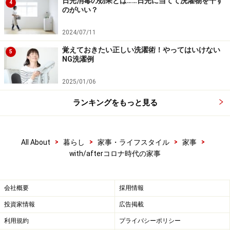
日光消毒の効果とは……日光に当てて洗濯物を干す
4
のがいい？
そもそも家事は趣味や娯楽ではなく、私たちが生きるた
めに欠くべからざる、本質的、まさにエッセンシャルな
2024/07/11
仕事です。つきつめれば先の「さしすせそ」の要素あま
覚えておきたい正しい洗濯術！やってはいけない
5
ねく、生命をつなぎ、健康を守ることこそが主目的であ
NG洗濯例
り、それ以外の作業…要素は、ひらひらした装飾にすぎ
2025/01/06
ません。
ランキングをもっと見る
コロナ禍が不要不急と軽視する「ひらひら」が、ときに
人の心をほぐし、豊かにする側面に疑いはありません。
>
>
>
>
All About
暮らし
家事・ライフスタイル
家事
しかし有事にも装飾に固執すべきなのか？ 実にそのこ
with/afterコロナ時代の家事
とによって家事に疲弊している向きも実際あるのではな
いかと懸念しています。
会社概要
採用情報
投資家情報
広告掲載
家事の「ニューノーマル（新常態）」を求
利用規約
プライバシーポリシー
めて