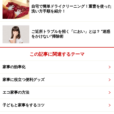
家事とは何か
自宅で簡単ドライクリーニング！重曹を使った
洗い方手順を紹介！
家事ってなんでしょう？ 一度ザックリおさらいしてみ
ましょう。
ご近所トラブルを招く「におい」とは？ “迷惑
一説において「家事の“さしすせそ”」、つまり家事と
をかけない”掃除術
は、「さ」いほう（裁縫：衣類や寝具のケア）、「し」
つけ（躾：子どもの教育）、「す」いじ（炊事：食事作
この記事に関連するテーマ
りや食材の確保）、「せ」んたく（洗濯）、「そ」うじ
（掃除）といった内容を網羅する営みである、という定
家事の効率化
義があります。
しかし家庭内で行われる家事は基本的にアンペイドワー
家事に役立つ便利グッズ
ク（金銭的な対価を伴わない仕事）であり、往々にして
エコ家事の方法
ペイドワークに比べて低く見積もられがちであるといわ
れています。
子どもと家事をするコツ