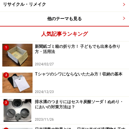
もちろん反論もあるでしょう。でも正直な気持ちとし
リサイクル・リメイク
て、家事を全て引き受けたい、喜んで家事をしたい、
と、どれほどの方が考えておられるものでしょう…？
他のテーマも見る
ペイドワーク含め社会的な仕事が店舗であるなら、家事
人気記事ランキング
はバックヤード。社会的な顔が俳優であるなら家事はマ
新聞紙ゴミ箱の折り方！ 子どもでも出来る作り
1
ネージャー。家庭はいわば楽屋であり、そこでの仕事は
方・活用法
基本的に人目に触れることはありませんし、その必要も
ありません。
2024/02/27
Tシャツのシワにならないたたみ方！収納の基本
2
各家庭ごと、完全な分業がなされているならそれも合理
的です。問題は、現状家事に従事している人の大半は、
2024/12/23
「自分で自分をマネジメントしながら、さらに同業者数
排水溝のつまりにはセスキ炭酸ソーダ！ぬめり・
3
人分のマネジメントまで引き受けている売れっ子」ばり
においの対策方法は？
の無理な働き方を余儀なくされている。その上に乗っか
2023/11/26
ってきた現コロナ禍である、ということです。