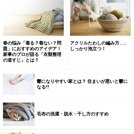
春の悩み「着る？着ない？問
アクリルたわしの編み方……
題」におすすめのアイデア！
しっかり泡立つ！
家事のプロが語る「衣類整理
ふと、問いたくなる。「なぜ、私にばかりこの負担
の道すじ」とは？
が…？」。
でも待ってください。エッセンシャルワーカー（生活を
鬱になりやすい家とは？ 住まいが悪いと鬱に
なる⁉
営む上で欠かせない仕事に従事している人）でない限
り、在宅している家族が普段より多い…ということは…む
しろ家事に勤しめる人員は増えているはず…ですよね？
毛布の洗濯・脱水・干し方のすすめ