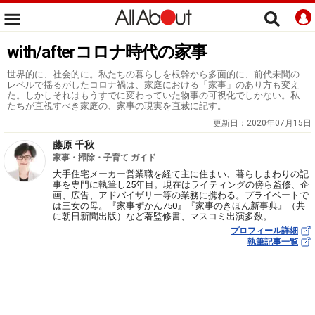
with/afterコロナ時代の家事
世界的に、社会的に。私たちの暮らしを根幹から多面的に、前代未聞の
レベルで揺るがしたコロナ禍は、家庭における「家事」のあり方も変え
た。しかしそれはもうすでに変わっていた物事の可視化でしかない。私
たちが直視すべき家庭の、家事の現実を直裁に記す。
更新日：
2020年07月15日
藤原 千秋
家事・掃除・子育て ガイド
大手住宅メーカー営業職を経て主に住まい、暮らしまわりの記
事を専門に執筆し25年目。現在はライティングの傍ら監修、企
画、広告、アドバイザリー等の業務に携わる。プライベートで
は三女の母。『家事ずかん750』『家事のきほん新事典』（共
に朝日新聞出版）など著監修書、マスコミ出演多数。
プロフィール詳細
執筆記事一覧