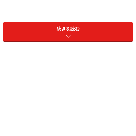
続きを読む
生活の大変動。家事においてもそれは然り。
市場からみるみる消え去っていく生活雑貨をなんとかし
て手に入れること。頻繁に買い物に行けなくなった食料
品をなんとか手配し続けること。外食も中食もレトルト