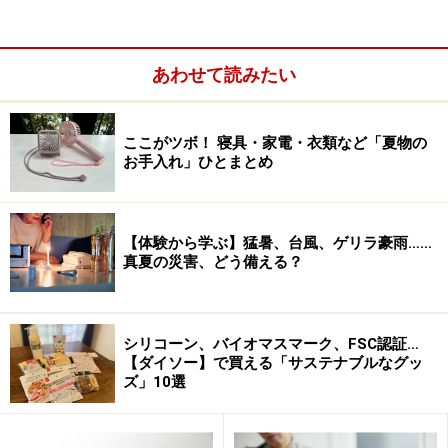
食すら不自由するなか、これまでの何倍もの時間、台所
に立たなくてはならなくなった家事従事者は多いはずで
す。
あわせて読みたい
それ以外にも在宅人数と在宅時間に比例して汚れが酷く
ここがツボ！ 寝具・家電・衣類など「夏物の
なる家。コロナを侵入させたくないゆえの消毒・掃除に
お手入れ」ひとまとめ
かかるプレッシャー。乳幼児保育の自粛、さらには児童
生徒の学習ケアまでが重なるなど、あらゆる家事の増量
ぶりに“自分史上最悪”の高負荷、高ストレス下にある方
【体験から学ぶ】猛暑、台風、ゲリラ豪雨……
真夏の災害、どう備える？
も少なくないのではないでしょうか。
シリコーン、バイオマスマーク、FSC認証…
【ダイソー】で買える「サステナブルなグッ
ズ」10選