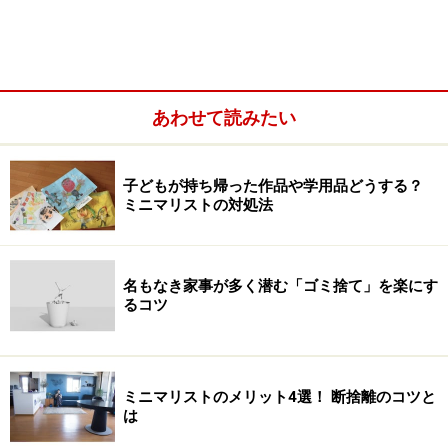
この収納グッズがオススメ！
あわせて読みたい
常温備蓄食材ってどれくらいの量があれば
いいの？
子どもが持ち帰った作品や学用品どうする？
ミニマリストの対処法
名もなき家事が多く潜む「ゴミ捨て」を楽にす
るコツ
ミニマリストのメリット4選！ 断捨離のコツと
は