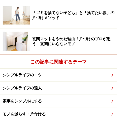
う計算になります。
「ゴミを捨てない子ども」と「捨てたい親」の
片づけメソッド
ただ、毎日必ず3食食べるとは限らないので、ご家庭の
収納量に応じて10～12回分のメニューを目安としてはい
かがでしょうか。
玄関マットをやめた理由！片づけのプロが思
う、玄関にいらないモノ
ここでの注意ポイントは、「必ず家族が今好きなモノを
置いておくこと」です。「お母さん、これ、僕好きじゃ
この記事に関連するテーマ
ないのによく買ってくるよね」と子供が言うのは、パン
トリーのお片づけでのあるあるネタです。子供は成長し
シンプルライフのコツ
ていますので、今好きかどうかを試す機会を頻繁に設け
ることをおススメします。
シンプルライフの達人
あくまでも我が家のケースですが、上記画像のとおり現
家事をシンプルにする
在の我が家は
モノを減らす・片付ける
レトルトカレー（家族それぞれが好きな味をチョイ