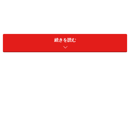
続きを読む
今回は、常温備蓄食材のストック量と収納について我が
家のルールをご紹介します。
＜目次＞
常温備蓄食材ってどれくらいの量があればいいの？
家族みんなが作れるように！ グルーピング収納