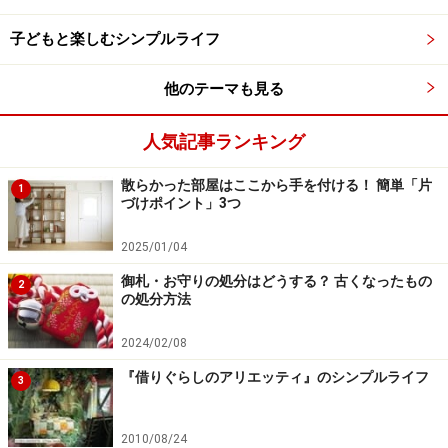
ス）
子どもと楽しむシンプルライフ
レトルト丼（こちらも牛丼だったり中華丼だった
り、各自の好みをストック）
他のテーマも見る
パスタ＋パスタソース
人気記事ランキング
そば
そうめん
散らかった部屋はここから手を付ける！ 簡単「片
1
づけポイント」3つ
パン
2025/01/04
インスタントラーメン（家族それぞれが好きなモ
ノ）
御札・お守りの処分はどうする？ 古くなったもの
2
の処分方法
グラタン
2024/02/08
ハヤシライス
『借りぐらしのアリエッティ』のシンプルライフ
麻婆豆腐
3
をストックしています。
2010/08/24