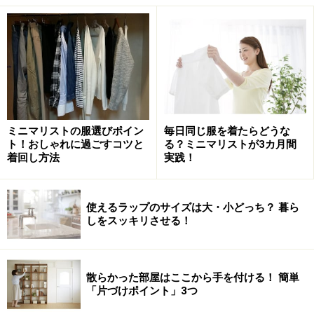
我が家は「10回分のメニュー×家族人数分」の量を常時スト
ック
常温食材の量については、そのご家族の人数・食事のス
タイルなどによって大きく変わるため「適量」というの
が難しいですよね。そこで、災害が発生したときに！と
ミニマリストの服選びポイン
毎日同じ服を着たらどうな
ト！おしゃれに過ごすコツと
る？ミニマリストが3カ月間
いう観点で、一般的に目安となる量をお伝えします。
着回し方法
実践！
災害が発生したときを想定した場合、
1週間分を目安に
使えるラップのサイズは大・小どっち？ 暮ら
各家庭で備蓄しておきましょう！
といわれています。
しをスッキリさせる！
災害が発生すると、最初の3日間は冷蔵庫（の中の冷凍
室）の食品がまだ冷えているので、それを食べることが
散らかった部屋はここから手を付ける！ 簡単
できます。となると、常温食材は4～7日目の4日間分、
「片づけポイント」3つ
つまりは4日間×3食＝12回分の食事量があれば安心とい