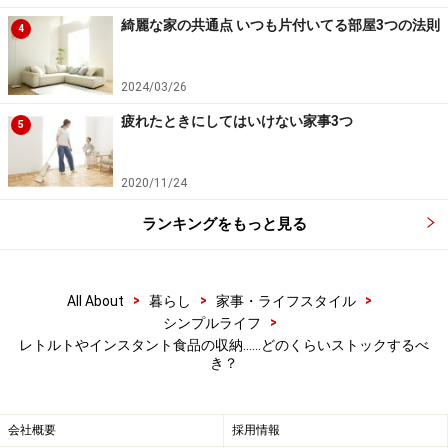
綺麗な家の共通点 いつも片付いてる部屋3つの法則
一回分を食べたら、また何か一回分を買っておき、月に
4
1度食べれば一年以内に消費できます。これで高価な防
災用食品を買うこともなくなりました。
2024/03/26
疲れたときにしてはいけない家事3つ
5
家族みんなが作れるように！ グルーピング
2020/11/24
収納
ランキングをもっと見る
使う食材がまとまったグルーピング収納がわかりやすい！
>
>
>
All About
暮らし
家事・ライフスタイル
>
シンプルライフ
仕事や用事で、昼食時にお母さんが家にいない！という
レトルトやインスタント食品の収納……どのくらいストックするべ
こともあります。そんなときに、お父さんや子供がスム
き？
ーズに調理できるように、グルーピング収納を取り入れ
てみませんか？
会社概要
採用情報