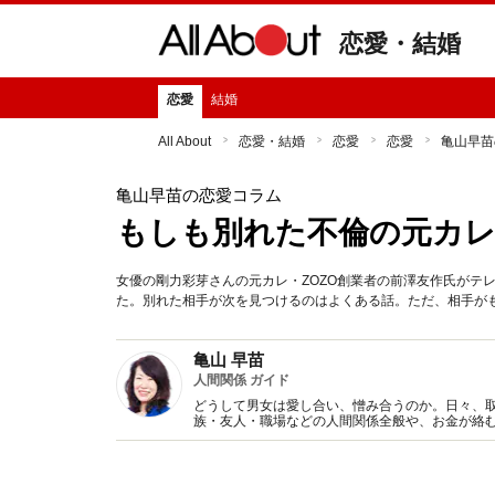
恋愛・結婚
恋愛
結婚
All About
恋愛・結婚
恋愛
恋愛
亀山早苗
亀山早苗の恋愛コラム
もしも別れた不倫の元カ
女優の剛力彩芽さんの元カレ・ZOZO創業者の前澤友作氏がテ
た。別れた相手が次を見つけるのはよくある話。ただ、相手が
亀山 早苗
人間関係 ガイド
どうして男女は愛し合い、憎み合うのか。日々、
族・友人・職場などの人間関係全般や、お金が絡
魅力の秘密』など著書多数。