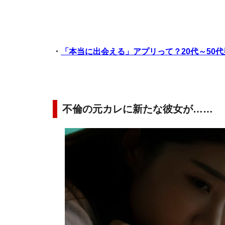
・
「本当に出会える」アプリって？20代～50
不倫の元カレに新たな彼女が……