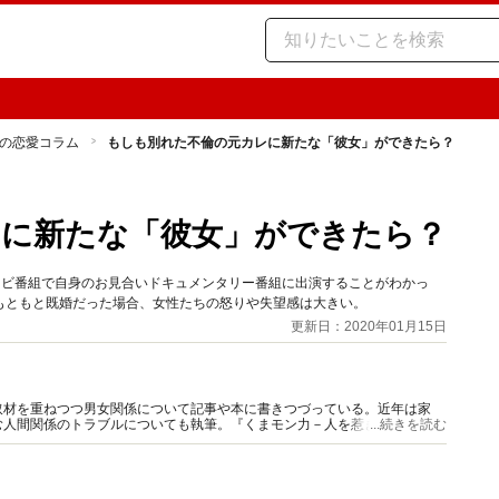
の恋愛コラム
もしも別れた不倫の元カレに新たな「彼女」ができたら？
レに新たな「彼女」ができたら？
レビ番組で自身のお見合いドキュメンタリー番組に出演することがわかっ
もともと既婚だった場合、女性たちの怒りや失望感は大きい。
更新日：2020年01月15日
取材を重ねつつ男女関係について記事や本に書きつづっている。近年は家
む人間関係のトラブルについても執筆。『くまモン力－人を惹きつける愛と
...続きを読む