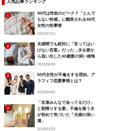
人気記事ランキング
40代は性欲のピーク？「とんで
1
もない快感」に翻弄される40代
女性の性事情
2025/07/14
夫婦間でも絶対に「言ってはい
2
けない言葉」だった…夫を家か
ら追い出した40歳妻の深い後悔
2023/06/30
50代女性が不倫をする理由。ア
3
ラフィフ恋愛事情とは？
2020/04/05
「友達みんなで会ってるだけ」
4
と朝帰りする妻。不倫を疑う夫
が初めて気づいた「夫婦の深い
溝」
2026/01/23