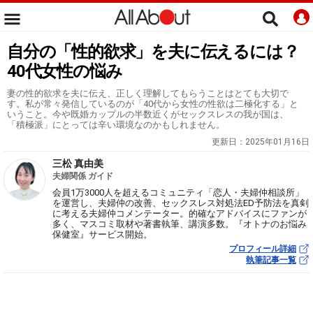
自分の「性的欲求」を夫に伝えるには？
40代女性の悩み
妻の性的欲求を夫に伝え、正しく理解してもらうことはとても大切で
す。私が常々発信しているのが「40代から女性の性欲は二極化する」と
いうこと。今や既婚カップルの半数近くがセックスレスの我が国は、
「積極派」にとっては辛い環境なのかもしれません。
更新日：
2025年01月16日
三松 真由美
夫婦関係 ガイド
会員1万3000人を超えるコミュニティ「恋人・夫婦仲相談所」
を運営し、夫婦仲の改善、セックスレス対処法ED予防法を真剣
に考える夫婦仲コメンテーター。的確なアドバイスにファンが
多く、マスコミ取材や著書執筆、講演多数。『オトナのお悩み
保健室』サービス開始。
プロフィール詳細
執筆記事一覧