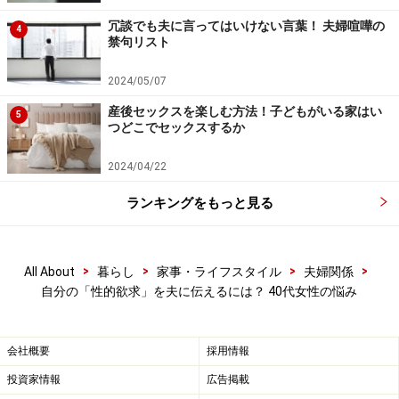
冗談でも夫に言ってはいけない言葉！ 夫婦喧嘩の
4
禁句リスト
2024/05/07
産後セックスを楽しむ方法！子どもがいる家はい
5
つどこでセックスするか
2024/04/22
ランキングをもっと見る
>
>
>
>
All About
暮らし
家事・ライフスタイル
夫婦関係
自分の「性的欲求」を夫に伝えるには？ 40代女性の悩み
会社概要
採用情報
投資家情報
広告掲載