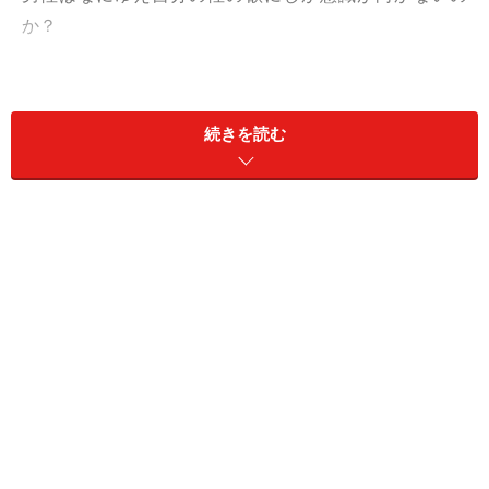
か？
思春期の性に関する情報源は、雑誌やネットや友達が話
す怪しい体験談。そんな情報源に頼って大人になった夫
続きを読む
がた、「性欲が強い女性＝はしたない」といったイメー
ジが強いのです。映画でよく聞く「ビッチ！」的ニュア
ンス。
夫に誤解されることなく妻側が性の欲求を伝えるには、
ちょっと工夫が必要です。いきなり「したいの」ではド
ン引き間違いなし。いくつかの有効な作戦のうちのひと
つを伝授しましょう。
恥じらい&大胆のギャップ作戦