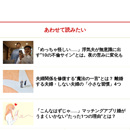
女性が性に対して積極的であることは男性にとってNGな
わけではありません。問題は「伝え方」なのです。あま
りにもオープンに性欲について語られると、非ラテン系
な日本人男性はギョっとします。大事なのは「恥じら
あわせて読みたい
い」。
「めっちゃ怪しい……」浮気夫が無意識に出
日本男性にとって女性の「恥じらい」は大好物（その逆
す“10の不倫サイン”とは。夜の営みに変化も
が好きなタイプも、もちろんいますが）。これを駆使し
つつ、時に「私、本当はエッチなことが大好きなの」と
いうドッキリを混ぜ込んでみるのです。
夫婦関係を修復する“魔法の一言”とは？ 離婚
する夫婦・しない夫婦の「小さな習慣」4つ
◆美里さん（仮名・41歳）のセックスレス改善ケース
セックスレス初期の美里さんご夫婦は、4ヶ月位ご無沙
「こんなはずじゃ……」マッチングアプリ婚が
うまくいかない“たった1つの理由”とは？
汰。美里さん自身はもっと夫とエッチを楽しみたい派
で、「正直、現状が不満だったので、今のうちになんと