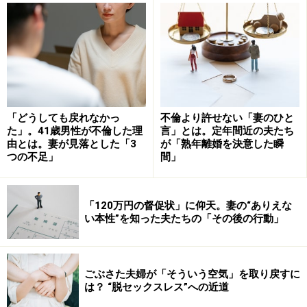
かしないとと思って、こちらから仕掛けていきました」
とのこと。美里さんが取った作戦は大胆なベッドシーン
満載の恋愛映画DVDを週末に夫婦で見るということでし
た。
「濃厚なベッドシーンのあとに『最近、ラブシ
「どうしても戻れなかっ
不倫より許せない「妻のひと
た」。41歳男性が不倫した理
言」とは。定年間近の夫たち
ーンとか見ると、なんだかドキドキするな……』
由とは。妻が見落とした「3
が「熟年離婚を決意した瞬
とつぶやきながら服の上から自分で自分の胸を
つの不足」
間」
触ってみたところ、夫がそれに気づいたので
す。そこで『ハッ！ ヤダ、私ったら（汗）』と
「120万円の督促状」に仰天。妻の“ありえな
オーバーな“照れ”アクションをしたら、夫がいき
い本性”を知った夫たちの「その後の行動」
なり私の胸を触ってきました。そしてそのまま
映画を流しながらソファに倒れ込んで……。
ごぶさた夫婦が「そういう空気」を取り戻すに
その時はさわりっこしただけですが、まずは大
は？ “脱セックスレス”への近道
成功です。最後に『これからもこういうこと、