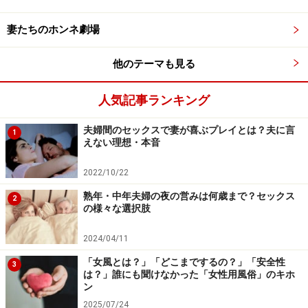
を取り戻す方法
セックスレス夫の心理…妻としたくない夫の本音と
妻たちのホンネ劇場
は
他のテーマも見る
妻からセックスへの誘い方……旦那を誘うテクニック
で脱セックスレス
人気記事ランキング
40代は性欲のピーク？40代女性の性事情に迫る
夫婦間のセックスで妻が喜ぶプレイとは？夫に言
1
えない理想・本音
※記事内容は執筆時点のものです。最新の内容をご確認くださ
い。
2022/10/22
熟年・中年夫婦の夜の営みは何歳まで？セックス
2
【編集部おすすめの購入サイト】
の様々な選択肢
2024/04/11
Amazonで夫婦関係の書籍をチェック！
「女風とは？」「どこまでするの？」「安全性
3
は？」誰にも聞けなかった「女性用風俗」のキホ
楽天市場で夫婦関係関連の書籍をチェック！
ン
2025/07/24