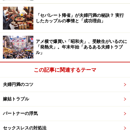
してね』と小声でお願いしておきました」
「セパレート帰省」が夫婦円満の秘訣？ 実行
したカップルの事情と「成功理由」
まさに、「恥じらい&大胆」のギャップ行動ですね。
アメ横で爆買い「昭和夫」、受験生がいるのに
男性の方々には、女性もムラムラするときがあると知っ
「発熱夫」。年末年始「あるある夫婦トラブ
ル」
ておいていただきたいです。その瞬間をキャッチする洞
察力を身につければ、夫婦仲良し度は益々向上すること
この記事に関連するテーマ
でしょう。お互いの性欲をポジティブにとらえられる夫
婦関係を目指すことが、新しい時代の理想形夫婦です。
夫婦円満のコツ
嫁姑トラブル
【関連記事】
最新版！妻の「性欲」と「カラダ」のリアル
パートナーの浮気
性欲のずれでセックスレスに？夫婦生活にセックス
セックスレスの対処法