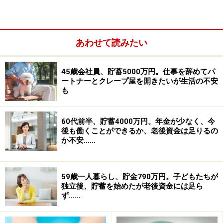
あわせて読みたい
45歳会社員、貯蓄5000万円。仕事を辞めてパ
ートナーとクレープ屋を開きたいが生活の不安
も
60代前半、貯蓄4000万円。年金が少なく、今
貯蓄達人「クリム」さんの家計収支データ
後も働くことができるか、老後資金は足りるの
か不安……
きわめて少数派、専業主婦世帯の「貯蓄の
59歳一人暮らし、貯金790万円。子どもたちが
独立後、貯蓄を始めたが老後資金には足ら
達人」
ず……
いまや1188万世帯を数える共働き世帯。対して、いわゆ