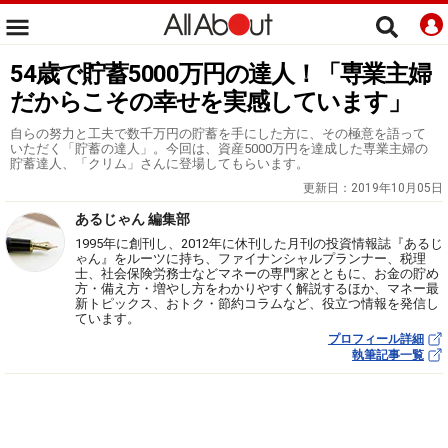
54歳で貯蓄5000万円の達人！「専業主婦
だからこその幸せを実感しています」
自らの努力と工夫で数千万円の貯蓄を手にした方に、その極意を語って
いただく「貯蓄の達人」。今回は、資産5000万円を達成した専業主婦の
貯蓄達人、「クリム」さんに登場してもらいます。
更新日：
2019年10月05日
あるじゃん 編集部
1995年に創刊し、2012年に休刊した月刊の投資情報誌『あるじ
ゃん』をルーツに持ち、ファイナンシャルプランナー、税理
士、社会保険労務士などマネーの専門家とともに、お金の貯め
方・備え方・増やし方をわかりやすく解説するほか、マネー最
新トピックス、おトク・節約コラムなど、役立つ情報を発信し
ています。
プロフィール詳細
執筆記事一覧