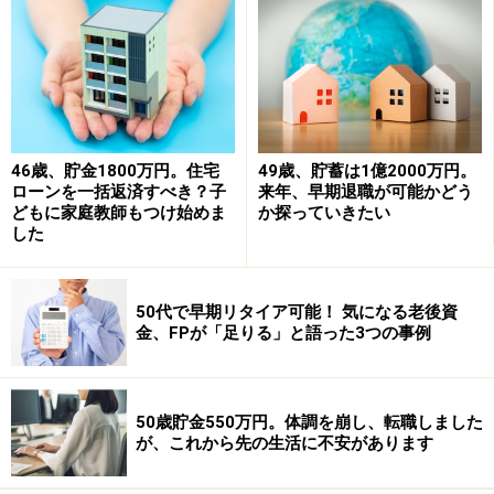
る専業主婦世帯が641万世帯ですから、ほぼ倍のスコア
となっています（※）。では、「貯蓄の達人」世帯で絞
ったらその割合はどうでしょうか。もちろん、そのよう
な調査はありませんが、ここまで当連載で紹介してきた
配偶者のいる達人のすべてが共働き、もしくは過去に共
働きで大きく貯蓄していました。
46歳、貯金1800万円。住宅
49歳、貯蓄は1億2000万円。
ローンを一括返済すべき？子
来年、早期退職が可能かどう
どもに家庭教師もつけ始めま
か探っていきたい
それはある意味、当然といえます。2017年の総務省の家
した
計調査によると、共働き世帯の平均月収は60万8491円。
このうち世帯主は44万1141円、配偶者は13万7767円と
50代で早期リタイア可能！ 気になる老後資
のこと。つまり、共働き世帯がいきなりそれをやめたと
金、FPが「足りる」と語った3つの事例
すると、配偶者の収入分として年間約165万円が減収と
なるわけですから、紛れもなく貯蓄ペースを大きく後退
させます。
50歳貯金550万円。体調を崩し、転職しました
が、これから先の生活に不安があります
ところが、今回登場いただくクリムさん。結婚して22年