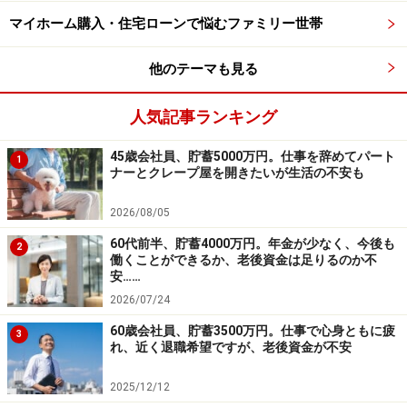
5000円。しかも、ボーナスは半分を貯蓄、残り半分は実
マイホーム購入・住宅ローンで悩むファミリー世帯
家に入れました。そして預金口座に100万円貯まるごと
に50万円で株式を購入。今から30年前、20代の独身女性
他のテーマも見る
が株の売買をするのはかなりレアだったはずです。
人気記事ランキング
「私が子どもの頃から、父は会社四季報を眺めながらラ
45歳会社員、貯蓄5000万円。仕事を辞めてパート
1
ジオで毎日株式情報を聞いていました。そして増えたお
ナーとクレープ屋を開きたいが生活の不安も
金で母にプレゼントを買ったり、家族旅行にも連れて行
2026/08/05
ってくれて、株ってすごい儲かるんだと、思うようにな
60代前半、貯蓄4000万円。年金が少なく、今後も
ったんです。しかも、父は儲けた分は使っていました
2
働くことができるか、老後資金は足りるのか不
が、元金には手をつけないスタイルで、それからも影響
安……
を受けました」
2026/07/24
60歳会社員、貯蓄3500万円。仕事で心身ともに疲
3
目標の1000万円達成は社会人7年目のとき。その後、元
れ、近く退職希望ですが、老後資金が不安
金には手をつけず、投資の利益でオーストラリアやアジ
2025/12/12
ア各国を旅行したとのこと。しかも、結婚時にお父さん