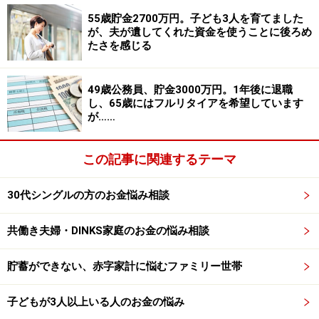
が経ちますが、パートで働いた期間は約2年。あとはず
55歳貯金2700万円。子ども3人を育てました
ーっと専業主婦をしていました。しかし、世帯が保有す
が、夫が遺してくれた資金を使うことに後ろめ
る金融資産は5000万円超。なぜそこまで、増やすことが
たさを感じる
できたのか。その秘密を探っていきましょう。
49歳公務員、貯金3000万円。1年後に退職
（※）厚生労働省の2017年「労働白書」より。
し、65歳にはフルリタイアを希望しています
が……
この記事に関連するテーマ
所持金は新婦1800万円、新郎3300万円
クリムさんの貯蓄達人への道は、結婚前から始まってい
30代シングルの方のお金悩み相談
ました。実家暮らしということもあり、大学生のときに
共働き夫婦・DINKS家庭のお金の悩み相談
コールセンターと学習塾のバイトで、気がついたら貯蓄
は100万円に。そのとき、「このお金をもっと増やした
貯蓄ができない、赤字家計に悩むファミリー世帯
い!!」と思います。
子どもが3人以上いる人のお金の悩み
それを実践するのは就職してから。毎月の貯蓄額は8万