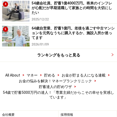
54歳会社員、貯蓄1億4000万円。将来のインフレ
がお祝いにと、実家にずっと入れていたボーナスの半分
4
が心配だが早期退職して家族との時間を大切にし
を手渡されます。しかも、それを元手に株で増やした分
たい
が上乗せされていました。まさに、株に愛された親子と
2025/12/22
いえるかもしれません。
64歳自営業、貯蓄1億円。老後を過ごす中古マンシ
5
ョンを元気なうちに購入するか、施設入所か迷っ
てます
結婚時にクリムさんが所有していた金融資産は1800万
2026/01/09
円。そして、ご主人はその上を行く3300万円。ご主人も
ランキングをもっと見る
また独身時代、10年間継続して毎月7万円、ボーナスも
ほぼ全額貯蓄していたそうです。もともと達人同士が結
婚したわけですから、当然結婚後も達人として歩むこと
>
>
>
>
All About
マネー
貯める
お金が貯まる人になる連載
になります。
>
お金の悩みを解決！マネープランクリニック
>
貯蓄達人の貯めワザ
54歳で貯蓄5000万円の達人！「専業主婦だからこその幸せを実感し
ています」
専業主婦だからできる「自家製」の効果
ここまで書くと、専業主婦が貯蓄の達人になるために
会社概要
採用情報